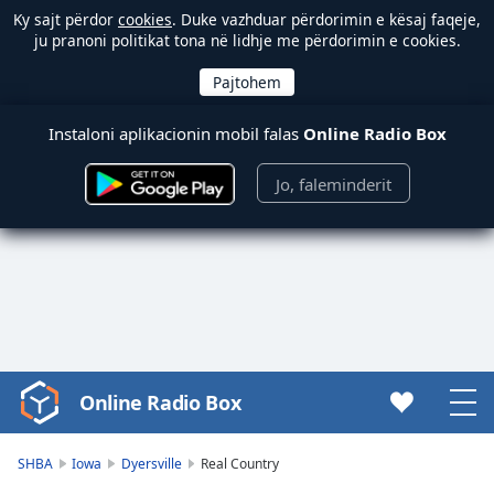
Ky sajt përdor
cookies
. Duke vazhduar përdorimin e kësaj faqeje,
ju pranoni politikat tona në lidhje me përdorimin e cookies.
Instaloni aplikacionin mobil falas
Online Radio Box
Jo, faleminderit
Online Radio Box
Video
Player
is
SHBA
Iowa
Dyersville
Real Country
loading.