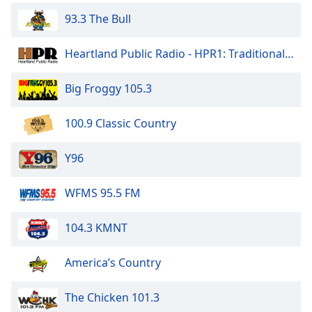
Opacity
93.3 The Bull
Heartland Public Radio - HPR1: Traditional Classic Country
Caption
Area
Big Froggy 105.3
Background
Color
100.9 Classic Country
Opacity
Y96
Font
WFMS 95.5 FM
Size
104.3 KMNT
Text
Edge
America’s Country
Style
The Chicken 101.3
Font