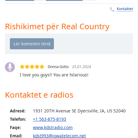
Time
-
-:-
Kontaktet
1x
Rishikimet për Real Country
Playback
Rate
Chapters
Chapters
Donna Gotto
25.01.2024
Descriptions
I love you guys!! You are hilarious!
descriptions
off
,
Kontaktet e radios
selected
Subtitles
Adresë:
1931 20TH Avenue SE Dyersville, IA, US 52040
subtitles
Telefon:
+1 563-875-8193
settings
,
Faqe:
www.kdstradio.com
opens
Email:
kdst993@iowatelecom.net