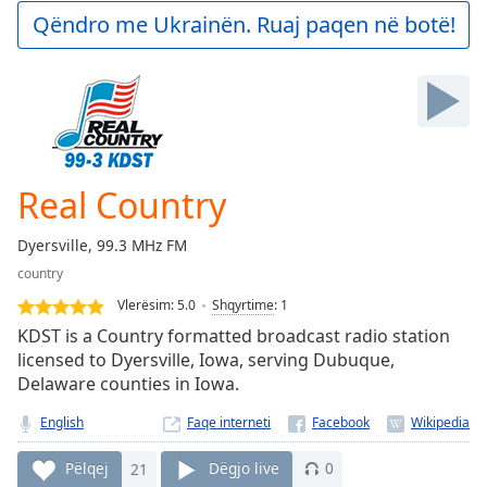
Play
Qëndro me Ukrainën. Ruaj paqen në botë!
Video
Play
Skip
Backward
Skip
Forward
Mute
Current
Real Country
Time
0:00
/
Dyersville, 99.3 MHz FM
Duration
-:-
country
Loaded
:
0.00%
Vlerësim:
5.0
Shqyrtime
:
1
Stream
KDST is a Country formatted broadcast radio station
Type
LIVE
licensed to Dyersville, Iowa, serving Dubuque,
Delaware counties in Iowa.
Seek to
live,
currently
English
Faqe interneti
behind
live
LIVE
Remaining
Pëlqej
21
Dëgjo live
0