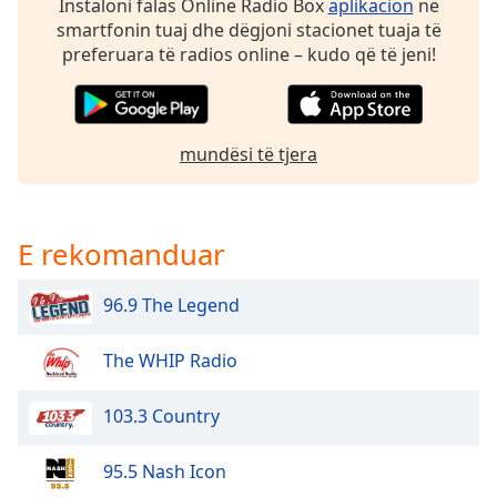
Instaloni falas Online Radio Box
aplikacion
në
dialog
smartfonin tuaj dhe dëgjoni stacionet tuaja të
window.
preferuara të radios online – kudo që të jeni!
Escape
will
cancel
and
mundësi të tjera
close
the
window.
E rekomanduar
Text
Color
96.9 The Legend
Opacity
The WHIP Radio
Text
103.3 Country
Background
Color
95.5 Nash Icon