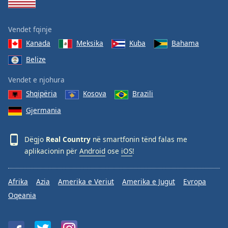
Vendet fqinje
Kanada
Meksika
Kuba
Bahama
Belize
Vendet e njohura
Shqipëria
Kosova
Brazili
Gjermania
Dëgjo
Real Country
në smartfonin tënd falas me
aplikacionin për
Android
ose
iOS
!
Afrika
Azia
Amerika e Veriut
Amerika e Jugut
Evropa
Oqeania