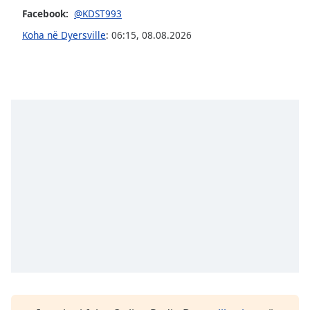
subtitles
Facebook:
@KDST993
settings
dialog
Koha në Dyersville
:
06:15
,
08.08.2026
subtitles
off
,
selected
Audio
Track
Picture-
in-
Picture
Fullscreen
This
is
a
modal
window.
Beginning
of