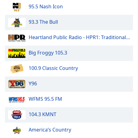
95.5 Nash Icon
Opacity
93.3 The Bull
Caption
Heartland Public Radio - HPR1: Traditional Classic Country
Area
Background
Color
Big Froggy 105.3
100.9 Classic Country
Opacity
Y96
Font
Size
WFMS 95.5 FM
Text
104.3 KMNT
Edge
Style
America’s Country