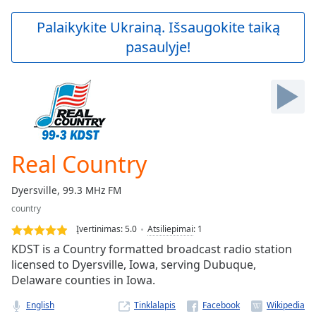
loading.
Play
Palaikykite Ukrainą. Išsaugokite taiką
Video
pasaulyje!
Play
Skip
Backward
Skip
Forward
Mute
Current
Time
0:00
Real Country
/
Duration
-:-
Dyersville, 99.3 MHz FM
Loaded
:
country
0.00%
Stream
Įvertinimas:
5.0
Atsiliepimai
:
1
Type
LIVE
KDST is a Country formatted broadcast radio station
Seek to
licensed to Dyersville, Iowa, serving Dubuque,
live,
Delaware counties in Iowa.
currently
behind
live
LIVE
English
Tinklalapis