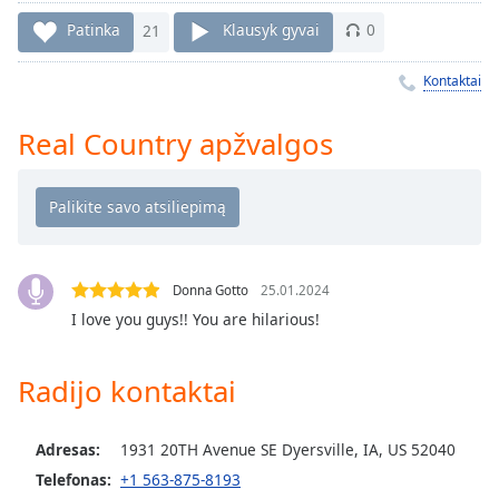
Remaining
Time
-
Patinka
21
Klausyk gyvai
0
-:-
Kontaktai
1x
Playback
Real Country apžvalgos
Rate
Chapters
Chapters
Descriptions
Donna Gotto
25.01.2024
descriptions
I love you guys!! You are hilarious!
off
,
selected
Radijo kontaktai
Subtitles
subtitles
Adresas:
1931 20TH Avenue SE Dyersville, IA, US 52040
settings
,
Telefonas:
+1 563-875-8193
opens