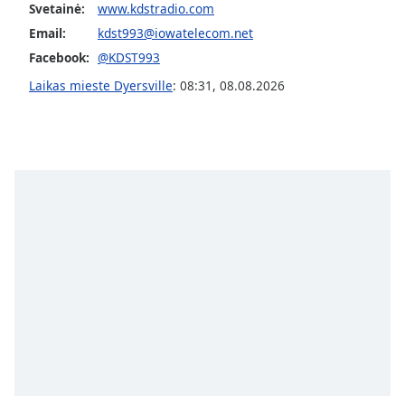
Svetainė:
www.kdstradio.com
subtitles
Email:
kdst993@iowatelecom.net
settings
dialog
Facebook:
@KDST993
subtitles
Laikas mieste Dyersville
:
08:31
,
08.08.2026
off
,
selected
Audio
Track
Picture-
in-
Picture
Fullscreen
This
is
a
modal
window.
Beginning