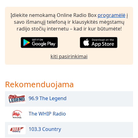
of
dialog
Įdiekite nemokamą Online Radio Box
programėlė
į
window.
savo išmanųjį telefoną ir klausykitės mėgstamų
Escape
radijo stočių internetu – kad ir kur būtumėte!
will
cancel
and
close
the
kiti pasirinkimai
window.
Text
Rekomenduojama
Color
96.9 The Legend
Opacity
The WHIP Radio
Text
Background
103.3 Country
Color