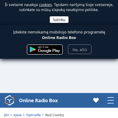
Ši svetainė naudoja
cookies
. Tęsdami naršymą šioje svetainėje,
sutinkate su mūsų slapukų naudojimo politika.
Įdiekite nemokamą mobiliojo telefono programėlę
Online Radio Box
Ne, ačiū
Online Radio Box
Video
Player
is
JAV
Ajova
Dyersville
Real Country