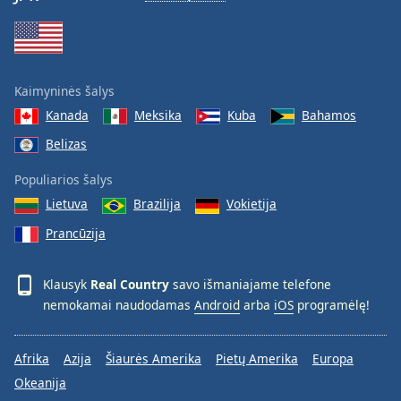
Kaimyninės šalys
Kanada
Meksika
Kuba
Bahamos
Belizas
Populiarios šalys
Lietuva
Brazilija
Vokietija
Prancūzija
Klausyk
Real Country
savo išmaniajame telefone
nemokamai naudodamas
Android
arba
iOS
programėlę!
Afrika
Azija
Šiaurės Amerika
Pietų Amerika
Europa
Okeanija