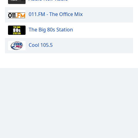
Color
011.FM - The Office Mix
Opacity
The Big 80s Station
Caption
Area
Cool 105.5
Background
Color
Opacity
Font
Size
Text
Edge
Style