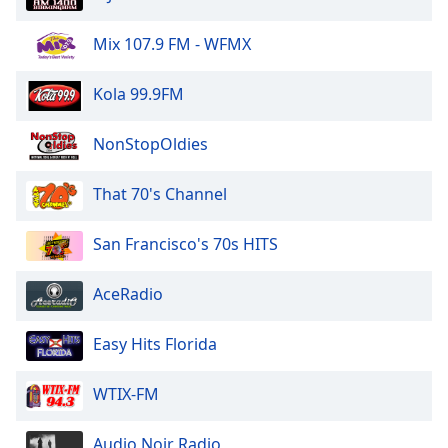
Beginning
of
Mix 107.9 FM - WFMX
dialog
window.
Escape
Kola 99.9FM
will
cancel
NonStopOldies
and
close
That 70's Channel
the
window.
San Francisco's 70s HITS
Text
Color
AceRadio
Easy Hits Florida
Opacity
WTIX-FM
Text
Background
Audio Noir Radio