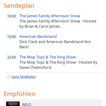
Sendeplan
opens
subtitles
settings
The James Family Afternoon Show
16:00
dialog
The James Family Afternoon Show - Hosted
subtitles
by Brian & Carol James.
off
,
selected
American Bandstand
19:00
Dick Clark and American Bandstand Are
Audio
Back!
Track
The Mop Tops & The King Show
22:00
Picture-
in-
The Mop Tops & The King Show - Hosted by
Picture
Steve Chelmsford.
Fullscreen
This
Ganz Sendeplan
is
a
modal
Empfohlen
window.
WJLD