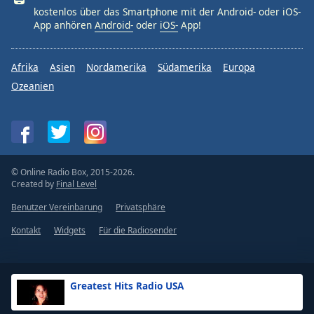
kostenlos über das Smartphone mit der Android- oder iOS-
App anhören
Android-
oder
iOS-
App!
Afrika
Asien
Nordamerika
Südamerika
Europa
Ozeanien
© Online Radio Box, 2015-2026.
Created by
Final Level
Benutzer Vereinbarung
Privatsphäre
Kontakt
Widgets
Für die Radiosender
Greatest Hits Radio USA