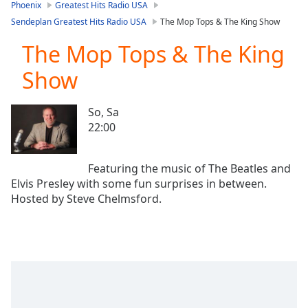
is
Phoenix
Greatest Hits Radio USA
loading.
Sendeplan Greatest Hits Radio USA
The Mop Tops & The King Show
Play
Video
The Mop Tops & The King
Play
Show
Skip
Backward
Skip
So, Sa
Forward
22:00
Mute
Current
Time
0:00
Featuring the music of The Beatles and
/
Elvis Presley with some fun surprises in between.
Duration
-:-
Loaded
:
0.00%
Stream
Type
LIVE
Seek to
live,
currently
behind
live
LIVE