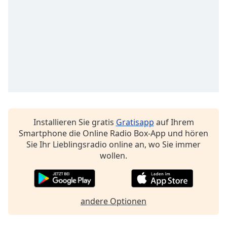
Remaining
Time
-
-:-
1x
Playback
Rate
Chapters
Chapters
Installieren Sie gratis
Gratisapp
auf Ihrem
Smartphone die Online Radio Box-App und hören
Descriptions
Sie Ihr Lieblingsradio online an, wo Sie immer
descriptions
wollen.
off
,
selected
Subtitles
andere Optionen
subtitles
settings
,