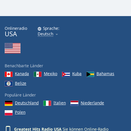
Font
Family
Onlineradio
Sprache:
USA
Deutsch
Reset
Done
Close
Modal
Dialog
End
Benachbarte Länder
of
Kanada
Mexiko
Kuba
Bahamas
dialog
window.
Belize
Populäre Länder
Deutschland
Italien
Niederlande
Polen
Greatest Hits Radio USA
Sie können Online-Radio