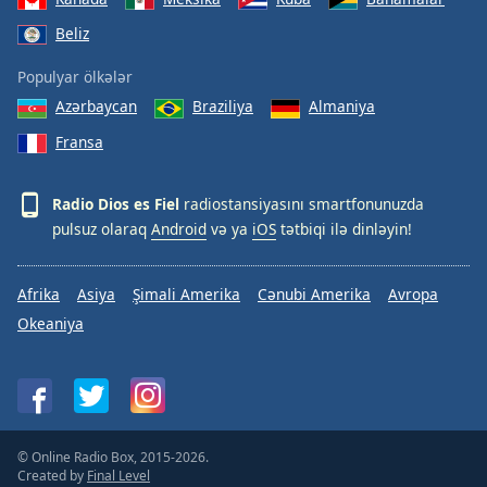
Beliz
Populyar ölkələr
Azərbaycan
Braziliya
Almaniya
Fransa
Radio Dios es Fiel
radiostansiyasını smartfonunuzda
pulsuz olaraq
Android
və ya
iOS
tətbiqi ilə dinləyin!
Afrika
Asiya
Şimali Amerika
Cənubi Amerika
Avropa
Okeaniya
© Online Radio Box, 2015-2026.
Created by
Final Level