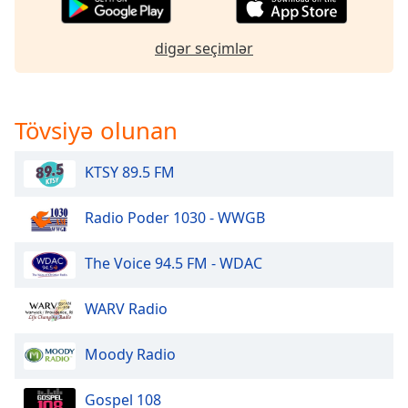
of
dialog
window.
digər seçimlər
Escape
will
cancel
Tövsiyə olunan
and
close
the
KTSY 89.5 FM
window.
Radio Poder 1030 - WWGB
Text
Color
The Voice 94.5 FM - WDAC
Opacity
WARV Radio
Moody Radio
Text
Background
Color
Gospel 108