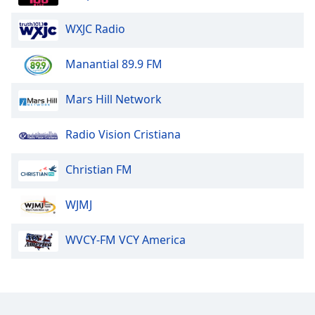
WXJC Radio
Opacity
Manantial 89.9 FM
Caption
Area
Mars Hill Network
Background
Color
Radio Vision Cristiana
Opacity
Christian FM
Font
WJMJ
Size
WVCY-FM VCY America
Text
Edge
Style