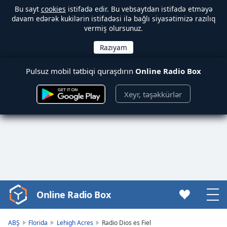
Bu sayt
cookies
istifadə edir. Bu vebsaytdan istifadə etməyə
davam edərək kukilərin istifadəsi ilə bağlı siyasətimizə razılıq
vermiş olursunuz.
Pulsuz mobil tətbiqi quraşdırın
Online Radio Box
Xeyr, təşəkkürlər
Online Radio Box
Video
Player
is
ABŞ
Florida
Lehigh Acres
Radio Dios es Fiel