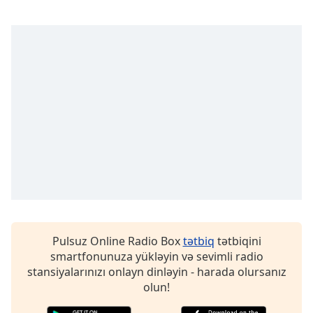
opens
subtitles
settings
dialog
subtitles
off
,
selected
Audio
Track
Picture-
in-
Picture
Fullscreen
This
is
a
Pulsuz Online Radio Box
tətbiq
tətbiqini
modal
smartfonunuza yükləyin və sevimli radio
window.
stansiyalarınızı onlayn dinləyin - harada olursanız
olun!
Beginning