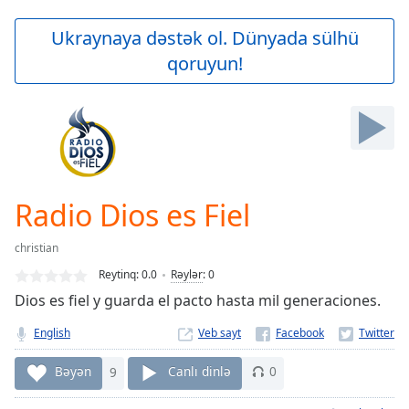
loading.
Play
Ukraynaya dəstək ol. Dünyada sülhü
Video
qoruyun!
Play
Skip
Backward
Skip
Forward
Mute
Current
Time
0:00
Radio Dios es Fiel
/
Duration
-:-
christian
Loaded
:
0.00%
Reytinq:
0.0
Rəylər
:
0
Stream
Dios es fiel y guarda el pacto hasta mil generaciones.
Type
LIVE
English
Veb sayt
Seek to
live,
currently
Bəyən
9
Canlı dinlə
0
behind
live
LIVE