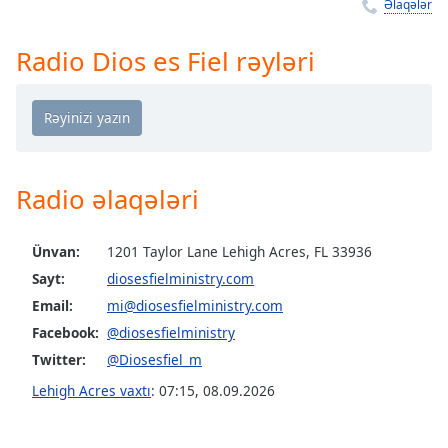
Remaining
Əlaqələr
Time
-
-:-
Radio Dios es Fiel rəyləri
1x
Playback
Rate
Chapters
Radio əlaqələri
Chapters
Descriptions
Ünvan:
1201 Taylor Lane Lehigh Acres, FL 33936
Sayt:
diosesfielministry.com
descriptions
off
,
Email:
mi@diosesfielministry.com
selected
Facebook:
@diosesfielministry
Twitter:
@Diosesfiel_m
Subtitles
Lehigh Acres vaxtı
:
07:15
,
08.09.2026
subtitles
settings
,