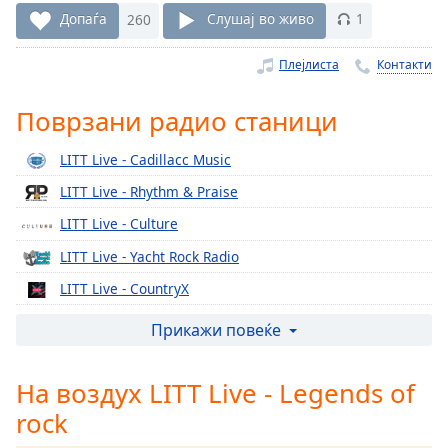
Remaining
Допаѓа
260
Слушај во живо
1
Time
-
-:-
Плејлиста
Контакти
1x
Поврзани радио станици
Playback
Rate
LITT Live - Cadillacc Music
Chapters
LITT Live - Rhythm & Praise
Chapters
LITT Live - Culture
LITT Live - Yacht Rock Radio
Descriptions
LITT Live - CountryX
descriptions
off
,
LITT Live - The Ranch
Прикажи повеќе
selected
LITT Live - Y2K
На воздух LITT Live - Legends of
Subtitles
LITT Live - 90's
rock
LITT Live - 80's
subtitles
settings
,