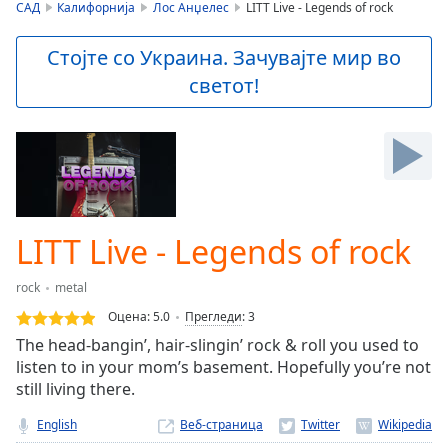
is
САД
Калифорнија
Лос Анџелес
LITT Live - Legends of rock
loading.
Play
Стојте со Украина. Зачувајте мир во
Video
светот!
Play
Skip
Backward
Skip
Forward
Mute
Current
Time
0:00
LITT Live - Legends of rock
/
Duration
-:-
rock
metal
Loaded
:
0.00%
Оцена:
5.0
Прегледи
:
3
Stream
The head-bangin’, hair-slingin’ rock & roll you used to
Type
LIVE
listen to in your mom’s basement. Hopefully you’re not
Seek to
still living there.
live,
currently
English
Веб-страница
behind
live
LIVE