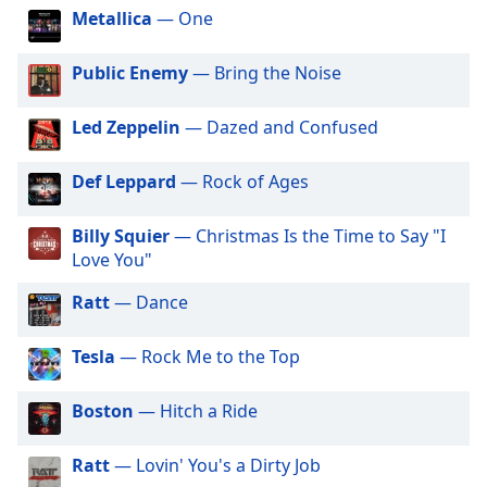
Beginning
LITT Live - Island City
Metallica
— One
of
LITT Live - Alt X
dialog
Public Enemy
— Bring the Noise
window.
LITT Live - Imperio
Escape
LITT Live - R&B X
will
Led Zeppelin
— Dazed and Confused
cancel
LITT Live - Old Time Radio
and
Def Leppard
— Rock of Ages
LITT Live - Pop X
close
the
LITT Live - Boomerang
Billy Squier
— Christmas Is the Time to Say "I
window.
LITT Live - Dance X
Love You"
LITT Live - Island Fever
Text
Ratt
— Dance
Color
LITT Live - 10-20 - Hits from '10-'20
Tesla
— Rock Me to the Top
LITT Live - Doggystyle
Opacity
LITT Live - Shaq Fu
Boston
— Hitch a Ride
LITT Live - GH3
Text
Ratt
— Lovin' You's a Dirty Job
Background
LITT Live - Overdrive