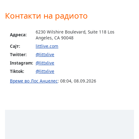
Font
Контакти на радиото
Family
6230 Wilshire Boulevard, Suite 118 Los
Адреса:
Reset
Angeles, CA 90048
Done
Сајт:
littlive.com
Close
Twitter:
@littxlive
Modal
Dialog
Instagram:
@littxlive
End
Tiktok:
@littxlive
of
dialog
Време во Лос Анџелес
:
08:04
,
08.09.2026
window.