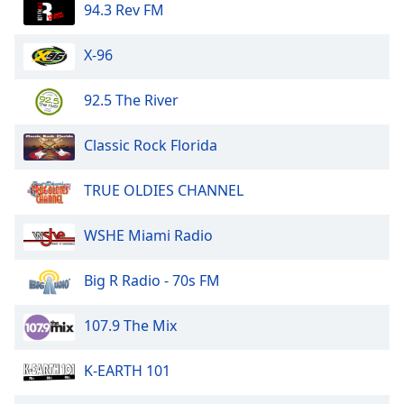
94.3 Rev FM
X-96
92.5 The River
Classic Rock Florida
TRUE OLDIES CHANNEL
WSHE Miami Radio
Big R Radio - 70s FM
107.9 The Mix
K-EARTH 101