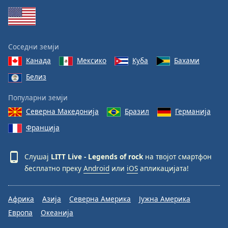
Соседни земји
Канада
Мексико
Куба
Бахами
Белиз
Популарни земји
Северна Македонија
Бразил
Германија
Франција
Слушај
LITT Live - Legends of rock
на твојот смартфон
бесплатно преку
Android
или
iOS
апликацијата!
Африка
Азија
Северна Америка
Јужна Америка
Европа
Океанија