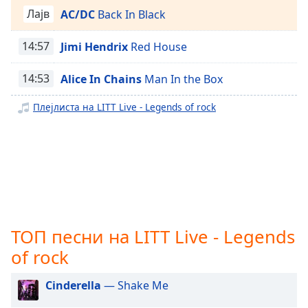
LITT Live - 70's
opens
Лајв
AC/DC
Back In Black
LITT Live - 60's
subtitles
settings
14:57
Jimi Hendrix
Red House
LITT Live - Disco Fever
dialog
LITT Live - BIG3 Radio
subtitles
14:53
Alice In Chains
Man In the Box
off
,
LITT Live - Lofi
selected
Плејлиста на LITT Live - Legends of rock
LITT Live - Jardín Sounds
Audio
LITT Live - X
Track
LITT Live - Smooth Jazz Hits
Picture-
in-
LITT Live - Pure Soul Powered By Isaac Hayes
Picture
LITT Live - Super Freak
Fullscreen
This
LITT Live - 1580 ®
ТОП песни на LITT Live - Legends
is
LITT Live - Latin X
a
of rock
modal
LITT Live - Native Rhymes ®
window.
Cinderella
— Shake Me
LITT Live - The City