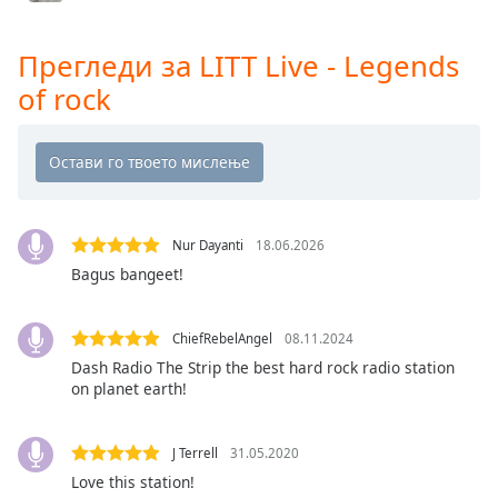
Color
LITT Live - Hip-Hop X
LITT Live - Hits X
Прегледи за LITT Live - Legends
Opacity
LITT Live - Delicious Vinyl Radio
of rock
LITT Live - Grunge
Caption
Area
LITT Live - Laugh Factory
Background
LITT Live - SmashHaus
Color
LITT Live - Southside
Nur Dayanti
18.06.2026
LITT Live - TASTE
Opacity
Bagus bangeet!
Litt Live Rock
Font
ChiefRebelAngel
08.11.2024
Size
Dash Radio The Strip the best hard rock radio station
on planet earth!
Text
Edge
J Terrell
31.05.2020
Style
Love this station!