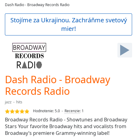
loading.
Dash Radio - Broadway Records Radio
Play
Video
Stojíme za Ukrajinou. Zachráňme svetový
Play
mier!
Skip
Backward
Skip
Forward
Mute
Current
Time
0:00
/
Dash Radio - Broadway
Duration
-:-
Loaded
:
Records Radio
0.00%
Stream
jazz
hits
Type
LIVE
Hodnotenie:
5.0
Recenzie
:
1
Seek to
live,
Broadway Records Radio - Showtunes and Broadway
currently
Stars Your favorite Broadway hits and vocalists from
behind
live
LIVE
Broadway’s premiere Grammy-winning label!