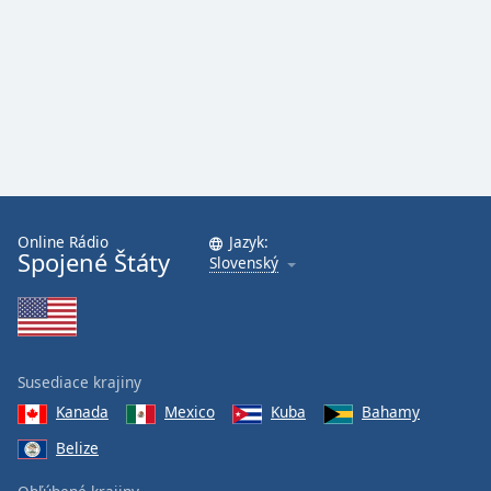
Font
Family
Reset
Done
Close
Modal
Dialog
End
of
Online Rádio
Jazyk:
Spojené Štáty
dialog
Slovenský
window.
Susediace krajiny
Kanada
Mexico
Kuba
Bahamy
Belize