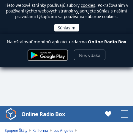
Tieto webové stránky používajú súbory
cookies
. Pokračovaním v
používaní týchto webových stránok vyjadrujete súhlas s našimi
pravidlami týkajúcimi sa používania súborov cookies.
Nainštalovať mobilnú aplikáciu zdarma
Online Radio Box
Nie, vďaka
Online Radio Box
Video
Player
is
Spojené Štáty
Kalifornia
Los Angeles