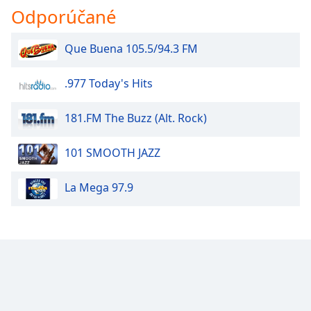
Odporúčané
Opacity
Que Buena 105.5/94.3 FM
Caption
.977 Today's Hits
Area
Background
Color
181.FM The Buzz (Alt. Rock)
101 SMOOTH JAZZ
Opacity
La Mega 97.9
Font
Size
Text
Edge
Style