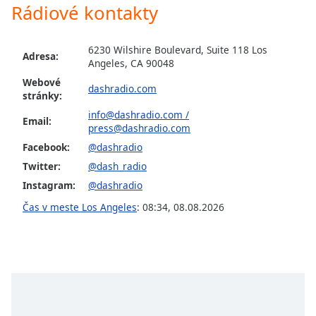
opens
Rádiové kontakty
subtitles
settings
dialog
6230 Wilshire Boulevard, Suite 118 Los
Adresa:
subtitles
Angeles, CA 90048
off
,
Webové
dashradio.com
selected
stránky:
info@dashradio.com
/
Email:
Audio
press@dashradio.com
Track
Facebook:
@dashradio
Picture-
Twitter:
@dash_radio
in-
Picture
Instagram:
@dashradio
Fullscreen
Čas v meste Los Angeles
:
08:34
,
08.08.2026
This
is
a
modal
window.
Beginning