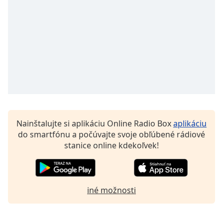
of
dialog
window.
Escape
will
cancel
and
close
the
window.
Nainštalujte si aplikáciu Online Radio Box
aplikáciu
Text
do smartfónu a počúvajte svoje obľúbené rádiové
Color
stanice online kdekoľvek!
Opacity
iné možnosti
Text
Background
Color