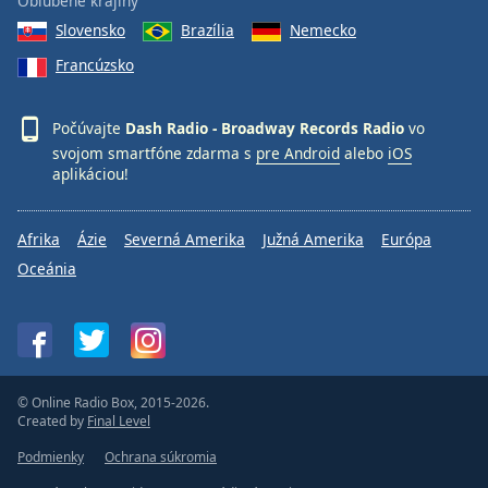
Obľúbené krajiny
Slovensko
Brazília
Nemecko
Francúzsko
Počúvajte
Dash Radio - Broadway Records Radio
vo
svojom smartfóne zdarma s
pre Android
alebo
iOS
aplikáciou!
Afrika
Ázie
Severná Amerika
Južná Amerika
Európa
Oceánia
© Online Radio Box, 2015-2026.
Created by
Final Level
Podmienky
Ochrana súkromia