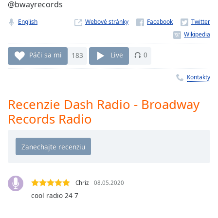
Remaining
@bwayrecords
Time
-
-:-
English
Webové stránky
1x
Páči sa mi
183
Live
0
Playback
Rate
Kontakty
Chapters
Chapters
Recenzie Dash Radio - Broadway
Records Radio
Descriptions
descriptions
off
,
selected
Subtitles
Chriz
08.05.2020
cool radio 24 7
subtitles
settings
,