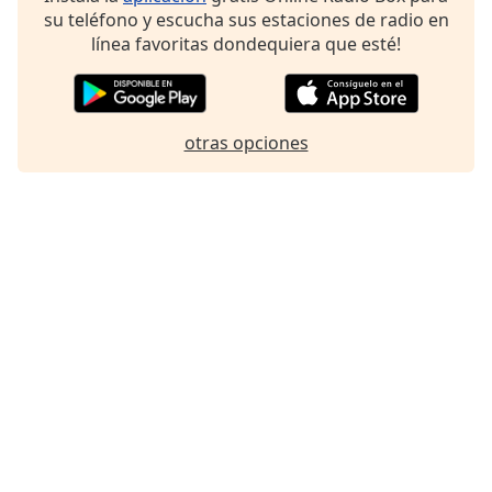
su teléfono y escucha sus estaciones de radio en
Font
línea favoritas dondequiera que esté!
Family
Reset
Done
otras opciones
Close
Modal
Dialog
End
of
dialog
window.