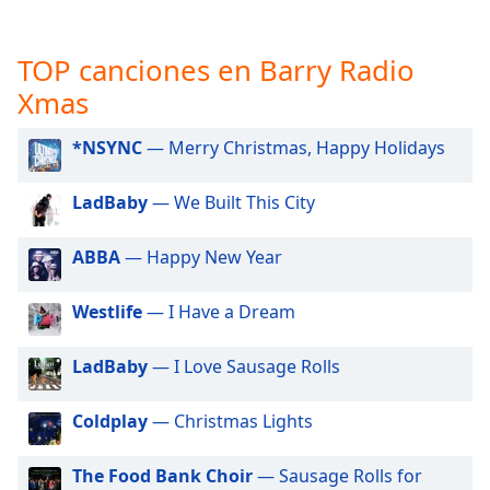
opens
subtitles
settings
TOP canciones en Barry Radio
dialog
Xmas
subtitles
off
,
selected
*NSYNC
— Merry Christmas, Happy Holidays
Audio
LadBaby
— We Built This City
Track
Picture-
ABBA
— Happy New Year
in-
Picture
Fullscreen
Westlife
— I Have a Dream
This
is
LadBaby
— I Love Sausage Rolls
a
modal
Coldplay
— Christmas Lights
window.
Beginning
The Food Bank Choir
— Sausage Rolls for