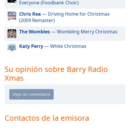
of
Everyone (Foodbank Choir)
dialog
Chris Rea
— Driving Home for Christmas
window.
(2009 Remaster)
Escape
will
The Wombles
— Wombling Merry Christmas
cancel
and
Katy Perry
— White Christmas
close
the
window.
Su opinión sobre Barry Radio
Text
Xmas
Color
Opacity
Text
Contactos de la emisora
Background
Color