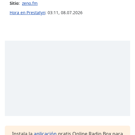
Sitio:
zeno.fm
Hora en Prestatyn
:
03:11
,
08.07.2026
Opacity
Caption
Area
Background
Color
Opacity
Font
Size
Text
Edge
Style
Instala la
aplicación
gratis Online Radio Box para