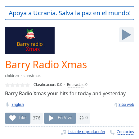
loading.
Play
Apoya a Ucrania. Salva la paz en el mundo!
Video
Play
Skip
Backward
Skip
Forward
Mute
Current
Barry Radio Xmas
Time
0:00
/
children
christmas
Duration
-:-
Clasificacion:
0.0
Retiradas
:
0
Loaded
:
Barry Radio Xmas your hits for today and yesterday
0.00%
Stream
English
Sitio web
Type
LIVE
Seek to
Like
376
En Vivo
0
live,
currently
behind
Lista de reproducción
Contactos
live
LIVE