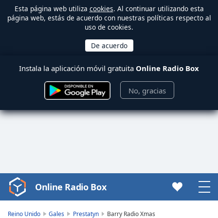
Esta página web utiliza
cookies
. Al continuar utilizando esta
página web, estás de acuerdo con nuestras políticas respecto al
uso de cookies.
Instala la aplicación móvil gratuita
Online Radio Box
No, gracias
Online Radio Box
Video
Player
is
Reino Unido
Gales
Prestatyn
Barry Radio Xmas