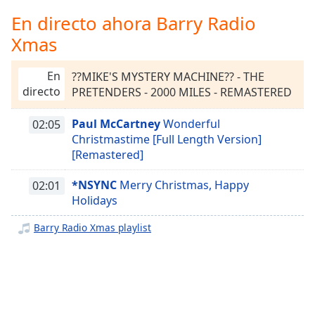
Remaining
Time
-
En directo ahora Barry Radio
-:-
Xmas
1x
En
??MIKE'S MYSTERY MACHINE?? - THE
Playback
directo
PRETENDERS - 2000 MILES - REMASTERED
Rate
Chapters
Paul McCartney
Wonderful
02:05
Christmastime [Full Length Version]
Chapters
[Remastered]
Descriptions
*NSYNC
Merry Christmas, Happy
02:01
descriptions
Holidays
off
,
Barry Radio Xmas playlist
selected
Subtitles
subtitles
settings
,