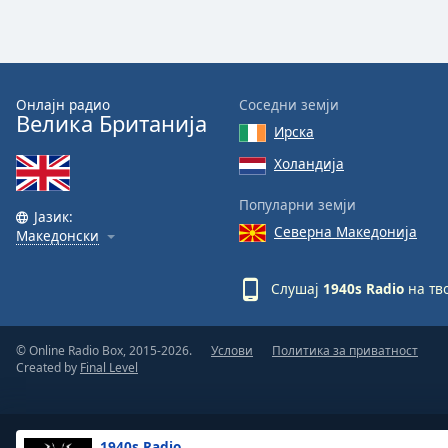
Онлајн радио
Соседни земји
Велика Британија
Ирска
Холандија
Популарни земји
Јазик:
Северна Македонија
Македонски
Слушај
1940s Radio
на тв
© Online Radio Box, 2015-2026.
Услови
Политика за приватност
Created by
Final Level
1940s Radio