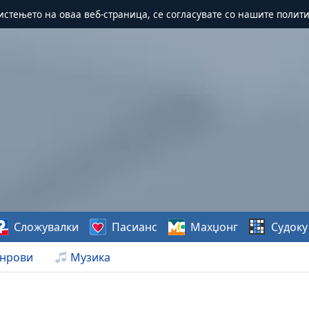
истењето на оваа веб-страница, се согласувате со нашите полит
Сложувалки
Пасианс
Махџонг
Судоку
нрови
Музика