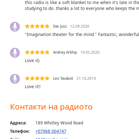
Color
this radio is like a soft blanket to me when it's late in t
studying to do. thanks a lot to everyone who keeps the 
Opacity
Dar. Jusz
12.09.2020
"Imagination theater for the mind." Fantastic, wonderful
Font
Size
Andrey Arkhip
19.05.2020
Love it)
Text
Edge
Style
Leo Tavakoli
21.10.2019
Love it!!
Font
Family
Контакти на радиото
Reset
Адреса:
189 Whitley Wood Road
Done
Телефон:
+07968 004747
Close
Modal