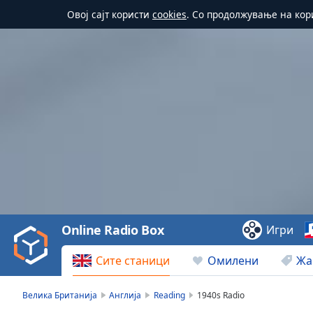
Овој сајт користи
cookies
. Со продолжување на кор
Video
Player
is
loading.
Play
Video
Online Radio Box
Игри
Play
Skip
Сите станици
Омилени
Жа
Backward
Skip
Forward
Велика Британија
Англија
Reading
1940s Radio
Mute