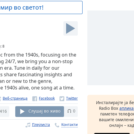
 мир во светот!
и
:
8
ic from the 1940s, focusing on the
ng 24/7, we bring you a non-stop
 era. Tune in daily for our
 share fascinating insights and
an or new to the genre,
e 1940s alive, one song at a time.
Веб-страница
Инсталирајте ја б
Radio Box
аплика
416
Слушај во живо
0
паметен телефон
вашите омилени
Плејлиста
Контакти
онлајн – кад