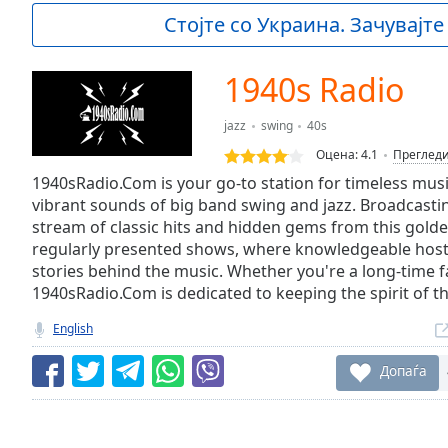
Current
Стојте со Украина. Зачувајте
Time
0:00
/
Duration
-:-
1940s Radio
Loaded
:
0.00%
jazz
swing
40s
0:00
Оцена:
4.1
Преглед
Stream
Type
1940sRadio.Com is your go-to station for timeless mus
LIVE
vibrant sounds of big band swing and jazz. Broadcasti
Seek to
live,
stream of classic hits and hidden gems from this golden
currently
regularly presented shows, where knowledgeable hosts
behind
live
LIVE
stories behind the music. Whether you're a long-time f
Remaining
1940sRadio.Com is dedicated to keeping the spirit of th
Time
-
English
-:-
Допаѓа
1x
Playback
Rate