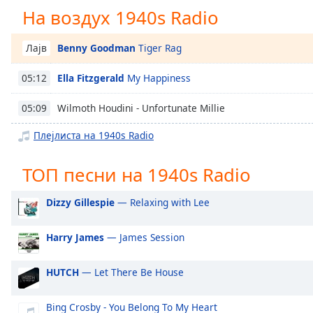
Chapters
На воздух 1940s Radio
Chapters
Benny Goodman
Tiger Rag
Лајв
Descriptions
Ella Fitzgerald
My Happiness
05:12
descriptions
off
,
Wilmoth Houdini - Unfortunate Millie
05:09
selected
Плејлиста на 1940s Radio
Subtitles
subtitles
ТОП песни на 1940s Radio
settings
,
opens
Dizzy Gillespie
— Relaxing with Lee
subtitles
settings
Harry James
— James Session
dialog
subtitles
HUTCH
— Let There Be House
off
,
selected
Bing Crosby - You Belong To My Heart