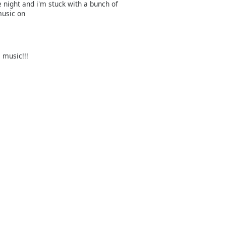
he night and i'm stuck with a bunch of
music on
 music!!!