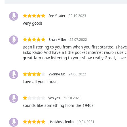
the
window.
See Yalater
09.10.2023
Very good!
Text
Color
Brian Miller
22.07.2022
Been listening to you from when you first started, I have
Opacity
Ecko Radio And have a little pocket internet radio i use 
great.Iam now listening to your show really Great, Love
Text
Background
Yvonne Mc
24.06.2022
Color
Love all your music
Opacity
yes yes
21.10.2021
sounds like something from the 1940s
Caption
Area
Background
Lisa Moskalenko
19.04.2021