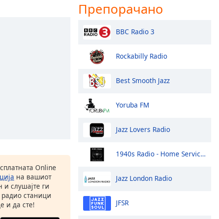
Препорачано
BBC Radio 3
Rockabilly Radio
Best Smooth Jazz
Yoruba FM
Jazz Lovers Radio
1940s Radio - Home Service - Pumpkin FM
есплатната Online
ција
на вашиот
Jazz London Radio
 и слушајте ги
 радио станици
JFSR
е и да сте!