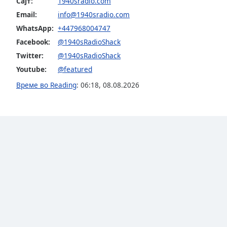
Сајт:
1940sradio.com
Dialog
Email:
info@1940sradio.com
End
of
WhatsApp:
+447968004747
dialog
Facebook:
@1940sRadioShack
window.
Twitter:
@1940sRadioShack
Youtube:
@featured
Време во Reading
:
06:18
,
08.08.2026