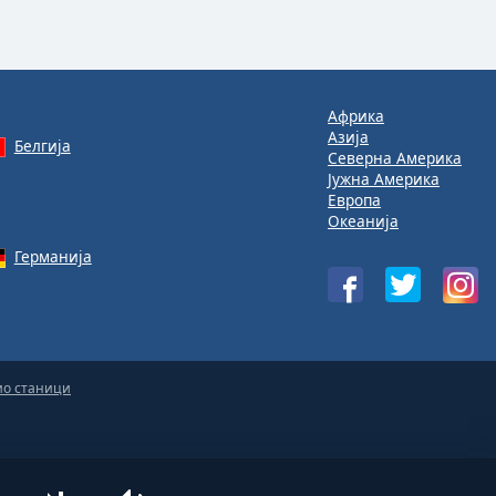
Африка
Азија
Белгија
Северна Америка
Јужна Америка
Европа
Океанија
Германија
ио станици