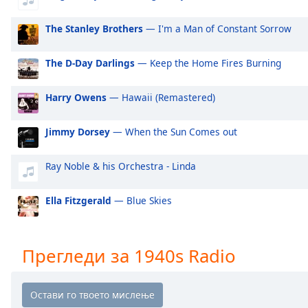
Audio
Track
The Stanley Brothers
— I'm a Man of Constant Sorrow
Picture-
in-
The D-Day Darlings
— Keep the Home Fires Burning
Picture
Fullscreen
This
Harry Owens
— Hawaii (Remastered)
is
a
Jimmy Dorsey
— When the Sun Comes out
modal
window.
Ray Noble & his Orchestra - Linda
Beginning
Ella Fitzgerald
— Blue Skies
of
dialog
window.
Escape
Прегледи за 1940s Radio
will
cancel
and
close