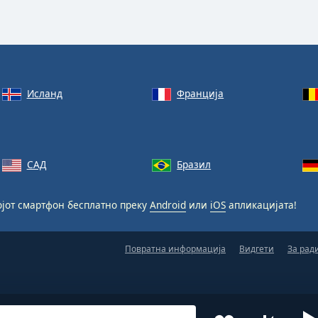
Исланд
Франција
САД
Бразил
ојот смартфон бесплатно преку
Android
или
iOS
апликацијата!
Повратна информација
Видгети
За рад