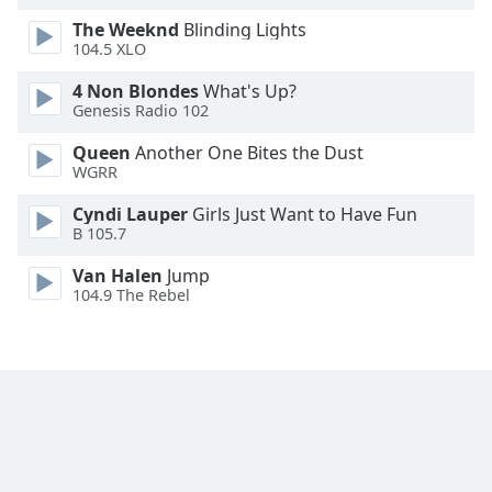
The Weeknd
Blinding Lights
Font
104.5 XLO
Family
4 Non Blondes
What's Up?
Genesis Radio 102
Reset
Queen
Another One Bites the Dust
Done
WGRR
Close
Modal
Dialog
Cyndi Lauper
Girls Just Want to Have Fun
End
B 105.7
of
Van Halen
Jump
dialog
104.9 The Rebel
window.