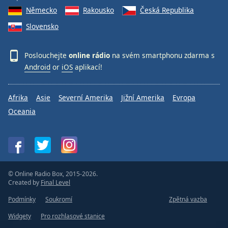
Německo
Rakousko
Česká Republika
Slovensko
Poslouchejte
online rádio
na svém smartphonu zdarma s
Android
or
iOS
aplikací!
Afrika
Asie
Severní Amerika
Jižní Amerika
Evropa
Oceania
© Online Radio Box, 2015-2026.
Created by
Final Level
Podmínky
Soukromí
Zpětná vazba
Widgety
Pro rozhlasové stanice