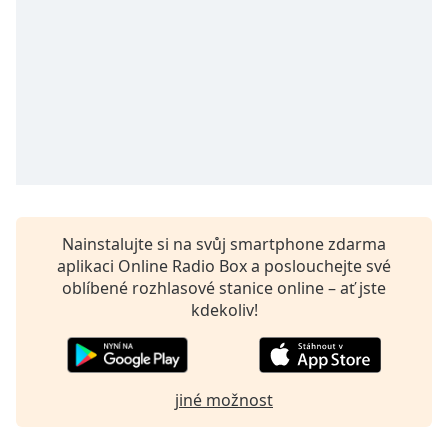
opens
subtitles
settings
dialog
subtitles
off
,
selected
Audio
Track
Nainstalujte si na svůj smartphone zdarma
Picture-
in-
aplikaci Online Radio Box a poslouchejte své
Picture
oblíbené rozhlasové stanice online – ať jste
Fullscreen
kdekoliv!
This
is
a
modal
jiné možnost
window.