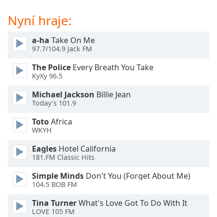
Beginning
of
Nyní hraje:
dialog
window.
a-ha
Take On Me
Escape
97.7/104.9 Jack FM
will
cancel
The Police
Every Breath You Take
and
KyXy 96.5
close
Michael Jackson
Billie Jean
the
Today's 101.9
window.
Toto
Africa
Text
WKYH
Color
Eagles
Hotel California
181.FM Classic Hits
Opacity
Simple Minds
Don't You (Forget About Me)
104.5 BOB FM
Text
Tina Turner
What's Love Got To Do With It
Background
LOVE 105 FM