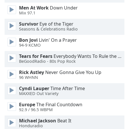
Color
Men At Work
Down Under
Mix 97.1
Opacity
Survivor
Eye of the Tiger
Seasons & Celebrations Radio
Caption
Bon Jovi
Livin' On a Prayer
Area
94-9 KCMO
Background
Color
Tears for Fears
Everybody Wants To Rule the World
BeGoodRadio - 80s Pop Rock
Opacity
Rick Astley
Never Gonna Give You Up
96 WHNN
Font
Cyndi Lauper
Time After Time
Size
MAXXED Out Variety
Europe
The Final Countdown
Text
92.9 / 96.5 WBPM
Edge
Michael Jackson
Beat It
Style
Honduradio