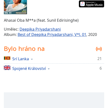
Remaining
Time
-
-:-
Ahasai Oba M**a (feat. Sunil Edirisinghe)
1x
Umělec:
Deepika Priyadarshani
Playback
Album:
Best of Deepika Priyadarshani, V*l. 01
, 2020
Rate
Chapters
Bylo hráno na
Chapters
21
Srí Lanka
Descriptions
6
Spojené Království
descriptions
off
,
selected
Subtitles
subtitles
settings
,