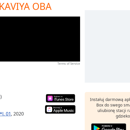
 KAVIYA OBA
Terms of Service
)
Instałuj darmową apl
Box do swego sma
uliubionę stacji
*l. 01
, 2020
gdzieko