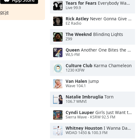
Tears for Fears
Everybody Wants To Rule the World
Live 99.9
opcje
Rick Astley
Never Gonna Give You Up
EZ Radio
The Weeknd
Blinding Lights
Z99
Queen
Another One Bites the Dust
WLS-FM
Culture Club
Karma Chameleon
1230 KIFW
Van Halen
Jump
Wave 104.1
Natalie Imbruglia
Torn
106.7 WMVI
Cyndi Lauper
Girls Just Want to Have Fun
Sierra Wave - KSRW 92.5 FM
Whitney Houston
I Wanna Dance With Somebody
WDAD 1450 & 100.3 FM