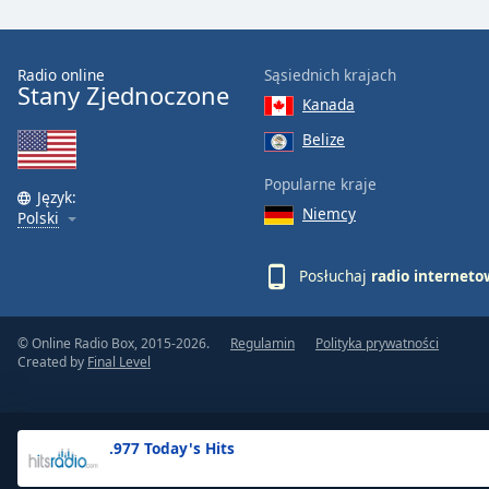
the
window.
Radio online
Sąsiednich krajach
Stany Zjednoczone
Text
Kanada
Color
Belize
Opacity
Popularne kraje
Język:
Niemcy
Polski
Text
Background
Posłuchaj
radio internet
Color
© Online Radio Box, 2015-2026.
Regulamin
Polityka prywatności
Opacity
Created by
Final Level
Caption
Area
.977 Today's Hits
Background