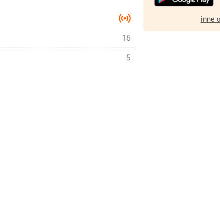
inne 
16
5