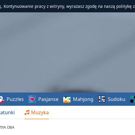
s
. Kontynuowanie pracy z witryny, wyrażasz zgodę na naszą politykę 
Puzzles
Pasjanse
Mahjong
Sudoku
atunki
Muzyka
VIYA OBA