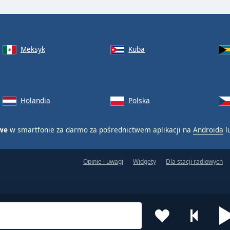
Meksyk
Kuba
Holandia
Polska
owe
w smartfonie za darmo za pośrednictwem aplikacji na
Androida
l
Opinie i uwagi
Widgety
Dla stacji radiowych