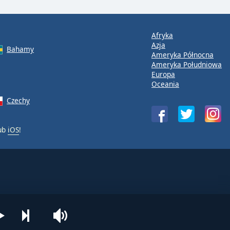
Afryka
Azja
Bahamy
Ameryka Północna
Ameryka Południowa
Europa
Oceania
Czechy
ub
iOS
!