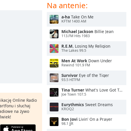
Na antenie:
a-ha
Take On Me
KFTM 1400 AM
Michael Jackson
Billie Jean
113.FM Hits 1983
R.E.M.
Losing My Religion
The Lakes 99.5
Men At Work
Down Under
Rewind 101.9 FM
Survivor
Eye of the Tiger
93.5 HITFM
Tina Turner
What's Love Got To Do With It
Joe Town 107.5
ikację Online Radio
Eurythmics
Sweet Dreams
rtfonu i słuchaj
KROQ2
 radiowe na żywo
lwiek!
Bon Jovi
Livin' On a Prayer
98.1 JJR