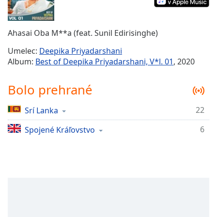
Remaining
Time
-
-:-
Ahasai Oba M**a (feat. Sunil Edirisinghe)
1x
Umelec:
Deepika Priyadarshani
Playback
Album:
Best of Deepika Priyadarshani, V*l. 01
, 2020
Rate
Chapters
Bolo prehrané
Chapters
22
Srí Lanka
Descriptions
6
Spojené Kráľovstvo
descriptions
off
,
selected
Subtitles
subtitles
settings
,