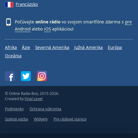
Francúzsko
Počúvajte
online rádio
vo svojom smartfóne zdarma s
pre
Android
alebo
iOS
aplikáciou!
Afrika
Ázie
Severná Amerika
Južná Amerika
Európa
Oceánia
© Online Radio Box, 2015-2026.
Created by
Final Level
Podmienky
Ochrana súkromia
Spätná väzba
Widgety
Pre rádiové stanice