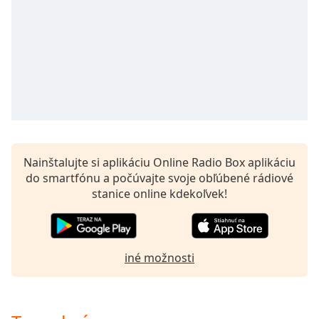
opens
subtitles
settings
dialog
subtitles
off
,
selected
Audio
Track
Nainštalujte si aplikáciu Online Radio Box aplikáciu
Picture-
in-
do smartfónu a počúvajte svoje obľúbené rádiové
Picture
stanice online kdekoľvek!
Fullscreen
This
is
a
iné možnosti
modal
window.
Beginning