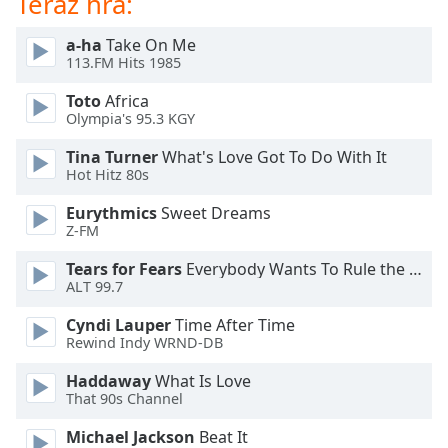
Teraz hrá:
of
dialog
a-ha
Take On Me
window.
113.FM Hits 1985
Escape
will
Toto
Africa
cancel
Olympia's 95.3 KGY
and
Tina Turner
What's Love Got To Do With It
close
Hot Hitz 80s
the
window.
Eurythmics
Sweet Dreams
Z-FM
Text
Tears for Fears
Everybody Wants To Rule the World
Color
ALT 99.7
Cyndi Lauper
Time After Time
Opacity
Rewind Indy WRND-DB
Haddaway
What Is Love
Text
That 90s Channel
Background
Color
Michael Jackson
Beat It