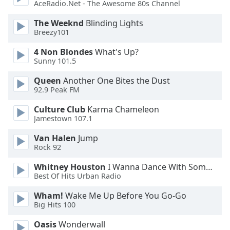
AceRadio.Net - The Awesome 80s Channel
Opacity
The Weeknd
Blinding Lights
Breezy101
4 Non Blondes
What's Up?
Caption
Sunny 101.5
Area
Background
Queen
Another One Bites the Dust
Color
92.9 Peak FM
Culture Club
Karma Chameleon
Opacity
Jamestown 107.1
Van Halen
Jump
Font
Rock 92
Size
Whitney Houston
I Wanna Dance With Somebody
Best Of Hits Urban Radio
Text
Wham!
Wake Me Up Before You Go-Go
Edge
Big Hits 100
Style
Oasis
Wonderwall