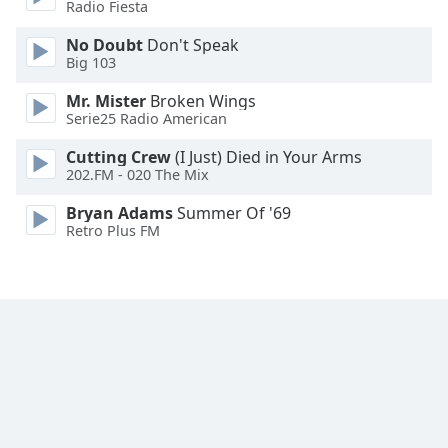
Radio Fiesta
Font
Family
No Doubt
Don't Speak
Big 103
Mr. Mister
Broken Wings
Reset
Serie25 Radio American
Done
Close
Cutting Crew
(I Just) Died in Your Arms
Modal
202.FM - 020 The Mix
Dialog
End
Bryan Adams
Summer Of '69
of
Retro Plus FM
dialog
window.