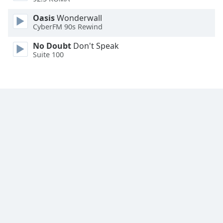
Font
Oasis
Wonderwall
CyberFM 90s Rewind
Family
No Doubt
Don't Speak
Suite 100
Reset
Done
Close
Modal
Dialog
End
of
dialog
window.