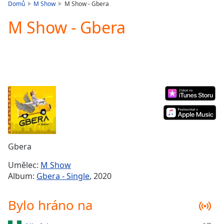
is
Domů
M Show
M Show - Gbera
loading.
M Show - Gbera
Play
Video
Play
Skip
Backward
Skip
Forward
Mute
Current
Time
0:00
/
Duration
-:-
Gbera
Loaded
:
0.00%
Umělec:
M Show
Stream
Album:
Gbera - Single
, 2020
Type
LIVE
Seek to
Bylo hráno na
live,
currently
behind
live
LIVE