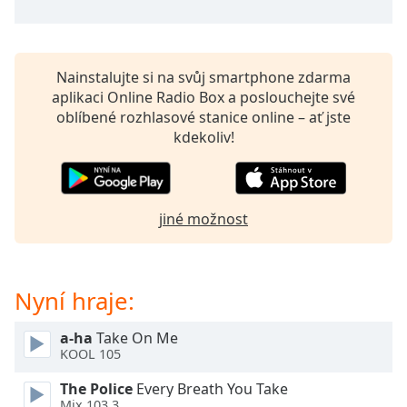
opens
subtitles
settings
dialog
Nainstalujte si na svůj smartphone zdarma
subtitles
aplikaci Online Radio Box a poslouchejte své
off
,
oblíbené rozhlasové stanice online – ať jste
selected
kdekoliv!
Audio
Track
jiné možnost
Picture-
in-
Picture
Fullscreen
This
Nyní hraje:
is
a
a-ha
Take On Me
modal
KOOL 105
window.
The Police
Every Breath You Take
Mix 103.3