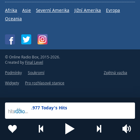
Afrika
Asie
Severní Amerika
Jižní Amerika
Evropa
Oceania
© Online Radio Box, 2015-2026.
Created by
Final Level
Podmínky
Soukromí
Zpětná vazba
Widgety
Pro rozhlasové stanice
.977 Today's Hits