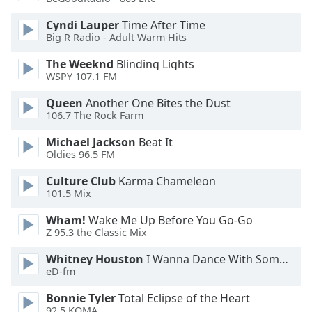
Color
Cyndi Lauper
Time After Time
Big R Radio - Adult Warm Hits
Opacity
The Weeknd
Blinding Lights
WSPY 107.1 FM
Caption
Area
Queen
Another One Bites the Dust
Background
106.7 The Rock Farm
Color
Michael Jackson
Beat It
Oldies 96.5 FM
Opacity
Culture Club
Karma Chameleon
101.5 Mix
Font
Wham!
Wake Me Up Before You Go-Go
Size
Z 95.3 the Classic Mix
Whitney Houston
I Wanna Dance With Somebody
Text
eD-fm
Edge
Style
Bonnie Tyler
Total Eclipse of the Heart
92.5 KOMA