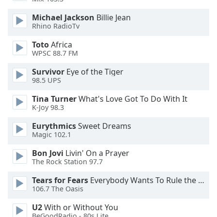
Beginning
of
Michael Jackson
Billie Jean
dialog
Rhino RadioTv
window.
Escape
Toto
Africa
WPSC 88.7 FM
will
cancel
Survivor
Eye of the Tiger
and
98.5 UPS
close
the
Tina Turner
What's Love Got To Do With It
window.
K-Joy 98.3
Eurythmics
Sweet Dreams
Text
Magic 102.1
Color
Bon Jovi
Livin' On a Prayer
The Rock Station 97.7
Opacity
Tears for Fears
Everybody Wants To Rule the World
106.7 The Oasis
Text
Background
U2
With or Without You
BeGoodRadio - 80s Lite