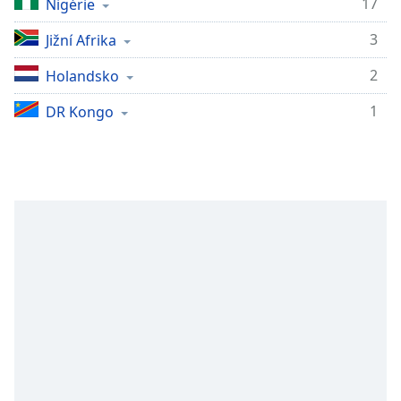
17
Nigérie
Remaining
Time
-
3
Jižní Afrika
-:-
2
Holandsko
1x
1
DR Kongo
Playback
Rate
Chapters
Chapters
Descriptions
descriptions
off
,
selected
Subtitles
subtitles
settings
,