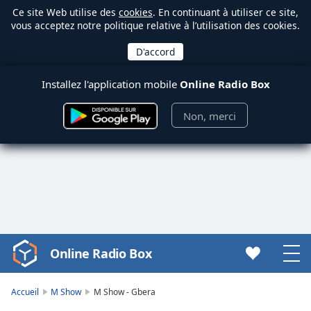
Ce site Web utilise des
cookies
. En continuant à utiliser ce site,
vous acceptez notre politique relative à l’utilisation des cookies.
Installez l'application mobile
Online Radio Box
Non, merci
Online Radio Box
Video
Player
is
Accueil
M Show
M Show - Gbera
loading.