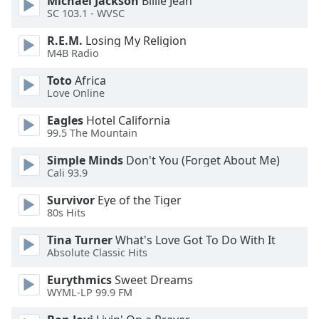
Michael Jackson
Billie Jean
dialog
SC 103.1 - WVSC
window.
Escape
R.E.M.
Losing My Religion
M4B Radio
will
cancel
Toto
Africa
and
Love Online
close
the
Eagles
Hotel California
window.
99.5 The Mountain
Simple Minds
Don't You (Forget About Me)
Text
Cali 93.9
Color
Survivor
Eye of the Tiger
80s Hits
Opacity
Tina Turner
What's Love Got To Do With It
Absolute Classic Hits
Text
Background
Eurythmics
Sweet Dreams
WYML-LP 99.9 FM
Color