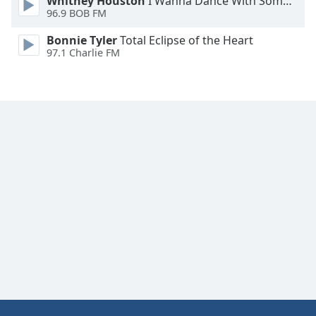
Whitney Houston
I Wanna Dance With Somebody
96.9 BOB FM
Family
Bonnie Tyler
Total Eclipse of the Heart
97.1 Charlie FM
Reset
Done
Close
Modal
Dialog
End
of
dialog
window.