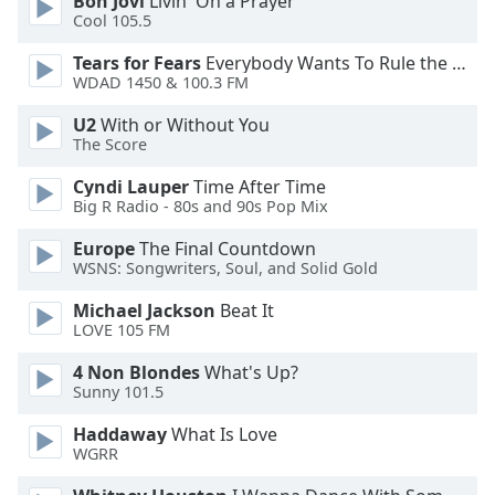
Bon Jovi
Livin' On a Prayer
Cool 105.5
Opacity
Tears for Fears
Everybody Wants To Rule the World
WDAD 1450 & 100.3 FM
Caption
Area
U2
With or Without You
Background
The Score
Color
Cyndi Lauper
Time After Time
Big R Radio - 80s and 90s Pop Mix
Opacity
Europe
The Final Countdown
WSNS: Songwriters, Soul, and Solid Gold
Font
Michael Jackson
Beat It
Size
LOVE 105 FM
4 Non Blondes
What's Up?
Text
Sunny 101.5
Edge
Style
Haddaway
What Is Love
WGRR
Font