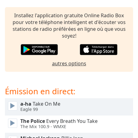
subtitles
settings
dialog
Installez l'application gratuite Online Radio Box
subtitles
pour votre téléphone intelligent et d'écouter vos
off
,
stations de radio préférées en ligne où que vous
selected
soyez!
Audio
Track
autres options
Picture-
in-
Picture
Fullscreen
This
Émission en direct:
is
a
a-ha
Take On Me
modal
Eagle 99
window.
The Police
Every Breath You Take
The Mix 100.9 - WMXE
Beginning
of