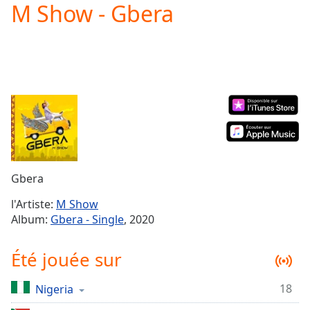
M Show - Gbera
Play
Video
Play
Skip
Backward
Skip
Forward
Mute
Current
Time
0:00
/
Duration
-:-
Gbera
Loaded
:
0.00%
l'Artiste:
M Show
Stream
Album:
Gbera - Single
, 2020
Type
LIVE
Seek to
Été jouée sur
live,
currently
behind
live
LIVE
18
Nigeria
Remaining