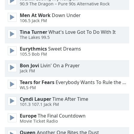
of
90.9 The Dragon – Pure 90s Alternative Rock
dialog
window.
Men At Work
Down Under
106.5 Jack FM
Escape
will
Tina Turner
What's Love Got To Do With It
cancel
The Lakes 99.5
and
close
Eurythmics
Sweet Dreams
the
105.5 Bob FM
window.
Bon Jovi
Livin' On a Prayer
Jack FM
Text
Color
Tears for Fears
Everybody Wants To Rule the World
WLS-FM
Opacity
Cyndi Lauper
Time After Time
101.3 107.1 Jack FM
Text
Europe
The Final Countdown
Movie Ticket Radio
Background
Color
Queen
Another One Bites the Dust