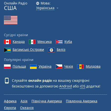
Онлайн Радіо
Мова:
США
Українська
Сусідні країни
Канада
Мексика
Куба
Багамські Острови
Беліз
Популярні країни
Польща
Україна
Чехія
Молдова
Слухайте
онлайн радіо
на вашому смартфоні
безкоштовно за допомогою
Android
або
iOS
додатка!
Африка
Азія
Північна Америка
Південна Америка
Європа
Океанія