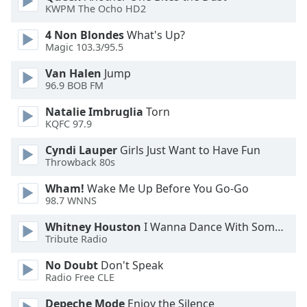
KWPM The Ocho HD2
Opacity
4 Non Blondes
What's Up?
Magic 103.3/95.5
Caption
Van Halen
Jump
Area
96.9 BOB FM
Background
Natalie Imbruglia
Torn
Color
KQFC 97.9
Cyndi Lauper
Girls Just Want to Have Fun
Opacity
Throwback 80s
Wham!
Wake Me Up Before You Go-Go
Font
98.7 WNNS
Size
Whitney Houston
I Wanna Dance With Somebody
Tribute Radio
Text
Edge
No Doubt
Don't Speak
Style
Radio Free CLE
Depeche Mode
Enjoy the Silence