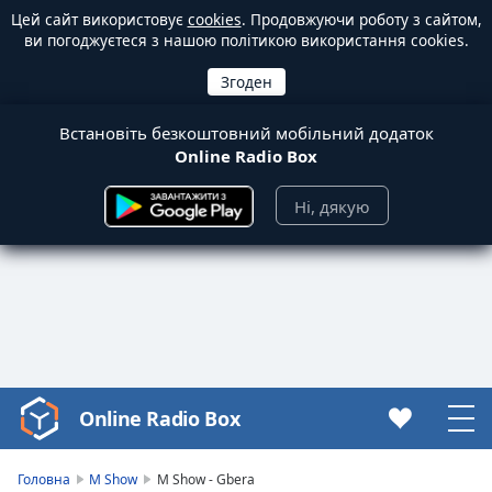
Цей сайт використовує
cookies
. Продовжуючи роботу з сайтом,
ви погоджуєтеся з нашою політикою використання cookies.
Встановіть безкоштовний мобільний додаток
Online Radio Box
Ні, дякую
Online Radio Box
Video
Player
is
Головна
M Show
M Show - Gbera