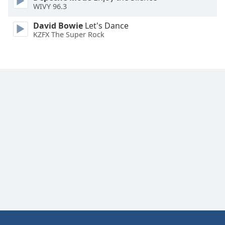
WIVY 96.3
Font
Family
David Bowie
Let's Dance
KZFX The Super Rock
Reset
Done
Close
Modal
Dialog
End
of
dialog
window.