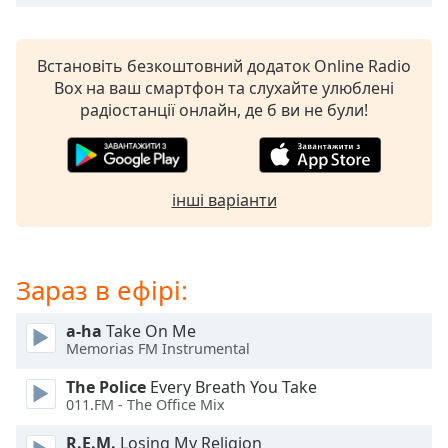
subtitles
settings
dialog
Встановіть безкоштовний додаток Online Radio
subtitles
Box на ваш смартфон та слухайте улюблені
off
,
радіостанції онлайн, де б ви не були!
selected
Audio
Track
інші варіанти
Picture-
in-
Picture
Fullscreen
Зараз в ефірі:
This
is
a-ha
Take On Me
a
Memorias FM Instrumental
modal
window.
The Police
Every Breath You Take
011.FM - The Office Mix
Beginning
R.E.M.
Losing My Religion