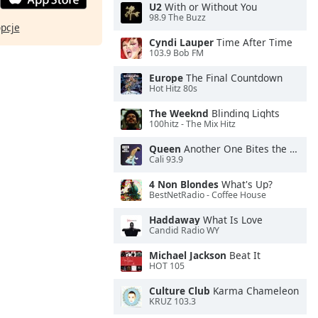
U2
With or Without You
98.9 The Buzz
opcje
Cyndi Lauper
Time After Time
103.9 Bob FM
Europe
The Final Countdown
Hot Hitz 80s
The Weeknd
Blinding Lights
100hitz - The Mix Hitz
Queen
Another One Bites the Dust
Cali 93.9
4 Non Blondes
What's Up?
BestNetRadio - Coffee House
Haddaway
What Is Love
Candid Radio WY
Michael Jackson
Beat It
HOT 105
Culture Club
Karma Chameleon
KRUZ 103.3