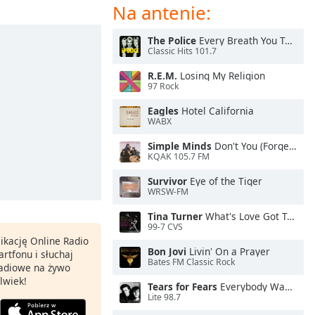
Na antenie:
The Police
Every Breath You Take
Classic Hits 101.7
R.E.M.
Losing My Religion
97 Rock
Eagles
Hotel California
WABX
Simple Minds
Don't You (Forget About Me)
KQAK 105.7 FM
Survivor
Eye of the Tiger
WRSW-FM
Tina Turner
What's Love Got To Do With It
99-7 CVS
ikację Online Radio
Bon Jovi
Livin' On a Prayer
rtfonu i słuchaj
Bates FM Classic Rock
 radiowe na żywo
lwiek!
Tears for Fears
Everybody Wants To Rule the World
Lite 98.7