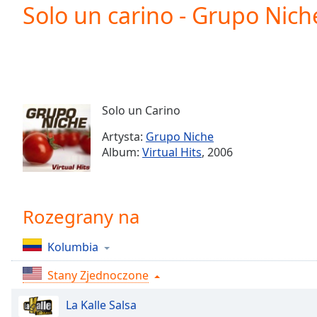
Current
Solo un carino - Grupo Nich
Time
0:00
/
Duration
-:-
Loaded
:
0.00%
0:00
Solo un Carino
Stream
Type
LIVE
Artysta:
Grupo Niche
Seek to
Album:
Virtual Hits
, 2006
live,
currently
behind
live
LIVE
Remaining
Rozegrany na
Time
-
-:-
Kolumbia
1x
Stany Zjednoczone
Playback
Rate
La Kalle Salsa