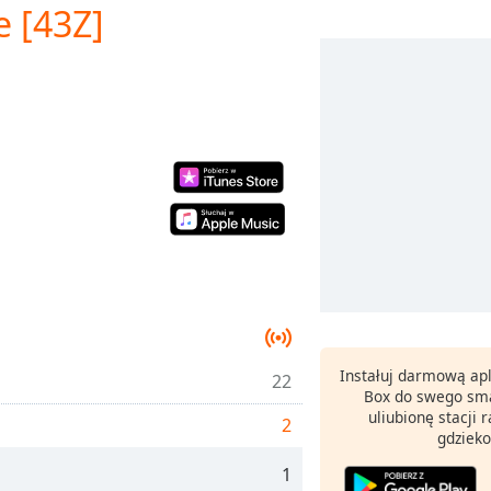
e [43Z]
Instałuj darmową apl
22
Box do swego sma
uliubionę stacji
2
gdzieko
1