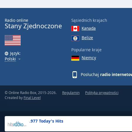
the
window.
Radio online
Sąsiednich krajach
Stany Zjednoczone
Text
Kanada
Color
Belize
Opacity
Popularne kraje
Język:
Niemcy
Polski
Text
Background
Posłuchaj
radio internet
Color
© Online Radio Box, 2015-2026.
Regulamin
Polityka prywatności
Opacity
Created by
Final Level
Caption
Area
.977 Today's Hits
Background