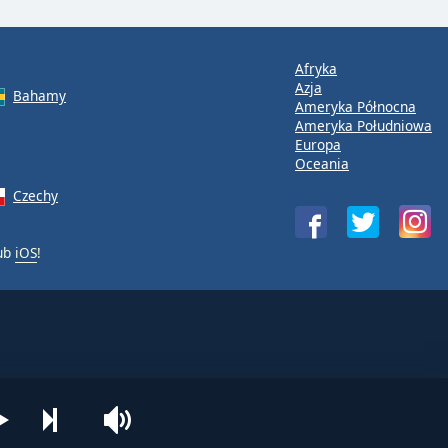
Afryka
Azja
Bahamy
Ameryka Północna
Ameryka Południowa
Europa
Oceania
Czechy
ub
iOS
!