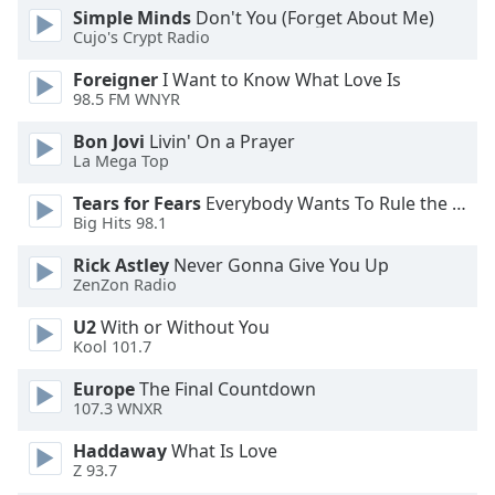
Simple Minds
Don't You (Forget About Me)
Cujo's Crypt Radio
Opacity
Foreigner
I Want to Know What Love Is
98.5 FM WNYR
Caption
Area
Bon Jovi
Livin' On a Prayer
Background
La Mega Top
Color
Tears for Fears
Everybody Wants To Rule the World
Big Hits 98.1
Opacity
Rick Astley
Never Gonna Give You Up
ZenZon Radio
Font
U2
With or Without You
Size
Kool 101.7
Europe
The Final Countdown
Text
107.3 WNXR
Edge
Style
Haddaway
What Is Love
Z 93.7