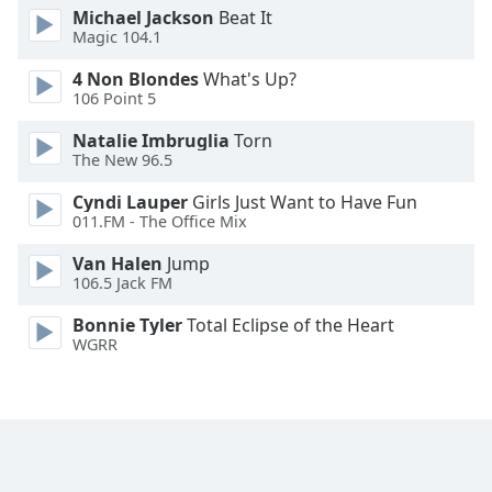
Michael Jackson
Beat It
Font
Magic 104.1
Family
4 Non Blondes
What's Up?
106 Point 5
Reset
Done
Natalie Imbruglia
Torn
The New 96.5
Close
Modal
Dialog
Cyndi Lauper
Girls Just Want to Have Fun
End
011.FM - The Office Mix
of
Van Halen
Jump
dialog
106.5 Jack FM
window.
Bonnie Tyler
Total Eclipse of the Heart
WGRR