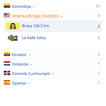
Remaining
Time
-
17
Kolombiya
-:-
3
Amerika Birleşik Devletleri
1x
Brava 104.5 Fm
2
Playback
Rate
La Kalle Salsa
1
Chapters
Chapters
2
Ekvador
Descriptions
1
Hollanda
descriptions
off
,
1
Dominik Cumhuriyeti
selected
1
İspanya
Subtitles
subtitles
settings
,