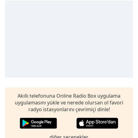
opens
subtitles
settings
dialog
subtitles
off
,
selected
Audio
Track
Picture-
in-
Picture
Fullscreen
This
Akıllı telefonuna Online Radio Box uygulama
is
uygulamasını yükle ve nerede olursan ol favori
a
radyo istasyonlarını çevrimiçi dinle!
modal
window.
Beginning
diğer seçenekler