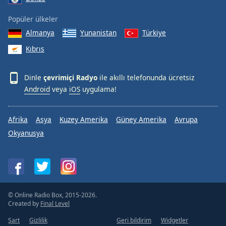
Popüler ülkeler
Almanya
Yunanistan
Türkiye
Kıbrıs
Dinle
çevrimiçi Radyo
ile akıllı telefonunda ücretsiz
Android
veya
iOS
uygulama!
Afrika
Asya
Kuzey Amerika
Güney Amerika
Avrupa
Okyanusya
© Online Radio Box, 2015-2026.
Created by
Final Level
Şart
Gizlilik
Geri bildirim
Widgetler