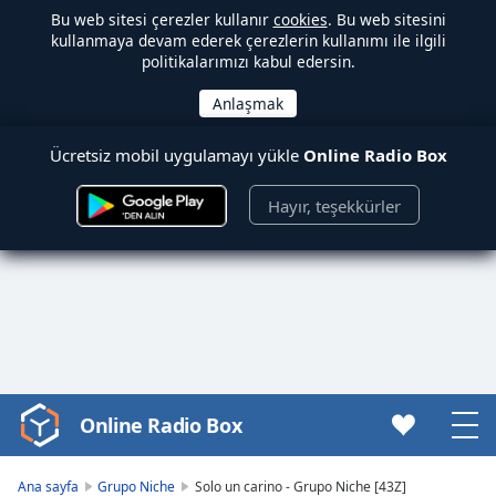
Bu web sitesi çerezler kullanır
cookies
. Bu web sitesini
kullanmaya devam ederek çerezlerin kullanımı ile ilgili
politikalarımızı kabul edersin.
Ücretsiz mobil uygulamayı yükle
Online Radio Box
Hayır, teşekkürler
Online Radio Box
Video
Player
is
Ana sayfa
Grupo Niche
Solo un carino - Grupo Niche [43Z]