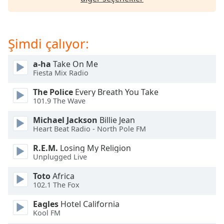
of
dialog
window.
Escape
Şimdi çalıyor:
will
cancel
a-ha
Take On Me
and
Fiesta Mix Radio
close
the
The Police
Every Breath You Take
101.9 The Wave
window.
Michael Jackson
Billie Jean
Text
Heart Beat Radio - North Pole FM
Color
R.E.M.
Losing My Religion
Unplugged Live
Opacity
Toto
Africa
102.1 The Fox
Text
Eagles
Hotel California
Background
Kool FM
Color