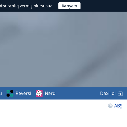
izə razılıq vermiş olursunuz.
u
Reversi
Nərd
Daxil ol
ABŞ