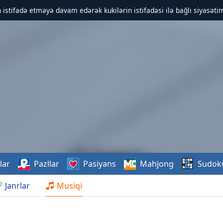
 istifadə etməyə davam edərək kukilərin istifadəsi ilə bağlı siyasətim
lar
Pazllar
Pasiyans
Mahjong
Sudok
Janrlar
Musiqi