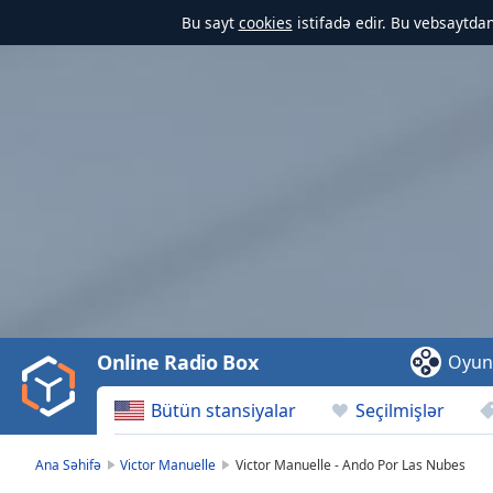
Bu sayt
cookies
istifadə edir. Bu vebsaytdan
Video
Player
is
loading.
Play
Video
Online Radio Box
Oyun
Play
Skip
Bütün stansiyalar
Seçilmişlər
Backward
Skip
Forward
Ana Səhifə
Victor Manuelle
Victor Manuelle - Ando Por Las Nubes
Mute