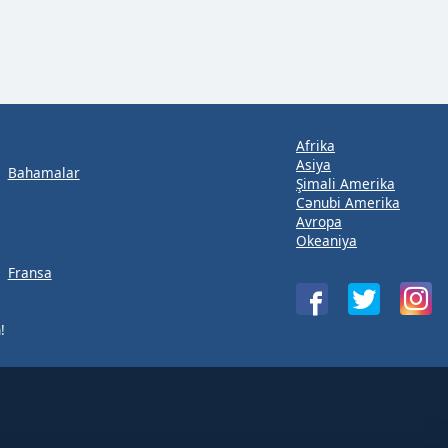
Afrika
Asiya
Bahamalar
Şimali Amerika
Cənubi Amerika
Avropa
Okeaniya
Fransa
!