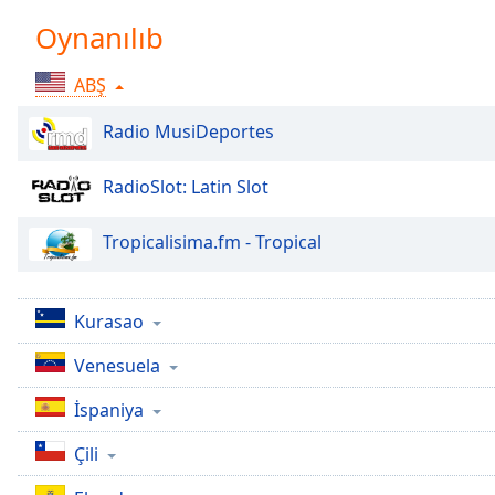
Chapters
Oynanılıb
Chapters
ABŞ
Descriptions
Radio MusiDeportes
descriptions
off
,
selected
RadioSlot: Latin Slot
Subtitles
Tropicalisima.fm - Tropical
subtitles
settings
,
opens
Kurasao
subtitles
settings
Venesuela
dialog
İspaniya
subtitles
off
,
Çili
selected