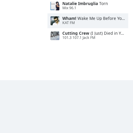
Natalie Imbruglia
Torn
Mix 96.1
Wham!
Wake Me Up Before You Go-Go
KAT FM
Cutting Crew
(I Just) Died in Your Arms
101.3 107.1 Jack FM