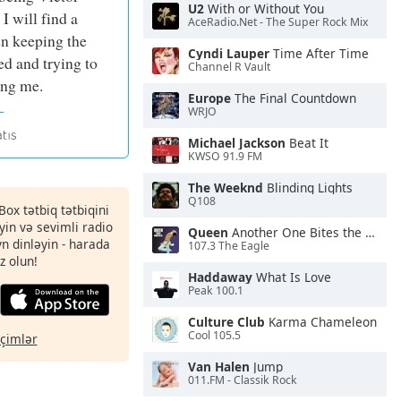
U2
With or Without You
I will find a
AceRadio.Net - The Super Rock Mix
n keeping the
Cyndi Lauper
Time After Time
d and trying to
Channel R Vault
ing me.
Europe
The Final Countdown
WRJO
Michael Jackson
Beat It
KWSO 91.9 FM
The Weeknd
Blinding Lights
Q108
Box tətbiq tətbiqini
in və sevimli radio
Queen
Another One Bites the Dust
yn dinləyin - harada
107.3 The Eagle
z olun!
Haddaway
What Is Love
Peak 100.1
Culture Club
Karma Chameleon
Cool 105.5
eçimlər
Van Halen
Jump
011.FM - Classik Rock