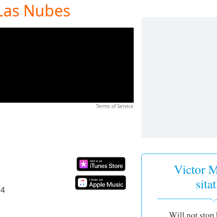
 Las Nubes
Terms of Service
Victor M
sitat
14
Will not stop