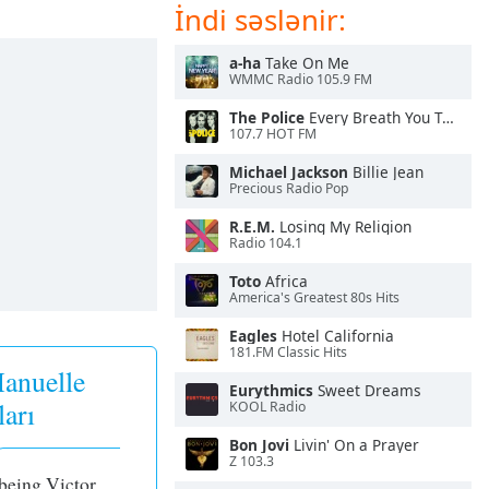
İndi səslənir:
a-ha
Take On Me
WMMC Radio 105.9 FM
The Police
Every Breath You Take
107.7 HOT FM
Michael Jackson
Billie Jean
Precious Radio Pop
R.E.M.
Losing My Religion
Radio 104.1
Toto
Africa
America's Greatest 80s Hits
Eagles
Hotel California
181.FM Classic Hits
anuelle
Eurythmics
Sweet Dreams
ları
KOOL Radio
Bon Jovi
Livin' On a Prayer
Z 103.3
 being Victor