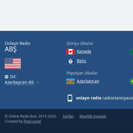
the
window.
Text
Color
Onlayn Radio
Qonşu ölkələr
ABŞ
Opacity
Kanada
Beliz
Text
Populyar ölkələr
Background
Dil:
Color
Azərbaycan
Azərbaycan dili
Opacity
onlayn radio
radiostansiyası
Caption
© Online Radio Box, 2015-2026.
Şərtlər
Məxfilik Siyasəti
Area
Created by
Final Level
Background