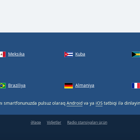
Meksika
Kuba
Braziliya
Almaniya
nı smartfonunuzda pulsuz olaraq
Android
və ya
iOS
tətbiqi ilə dinləyin
Əlaqə
Vidjetlər
Radio stansiyaları üçün