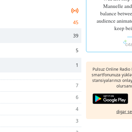
Manuelle and 
balance betwee
audience animate
45
keep be
39
5
1
Pulsuz Online Radio 
smartfonunuza yükləy
stansiyalarınızı onla
7
olursanı
6
4
digər s
3