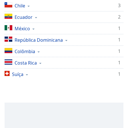
subtitles
3
Chile
settings
dialog
2
Ecuador
subtitles
off
,
1
México
selected
1
República Dominicana
Audio
Track
1
Colômbia
Picture-
1
Costa Rica
in-
Picture
1
Suíça
Fullscreen
This
is
a
modal
window.
Beginning
of