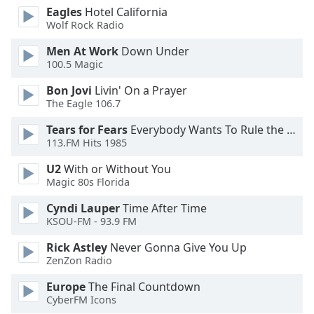
Eagles
Hotel California
Family
Wolf Rock Radio
Men At Work
Down Under
Reset
100.5 Magic
Done
Bon Jovi
Livin' On a Prayer
Close
Modal
The Eagle 106.7
Dialog
End
Tears for Fears
Everybody Wants To Rule the World
of
113.FM Hits 1985
dialog
U2
With or Without You
window.
Magic 80s Florida
Cyndi Lauper
Time After Time
KSOU-FM - 93.9 FM
Rick Astley
Never Gonna Give You Up
ZenZon Radio
Europe
The Final Countdown
CyberFM Icons