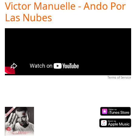
Victor Manuelle - Ando Por
Play
Video
Las Nubes
Play
Skip
Backward
Skip
Forward
Mute
Current
Time
0:00
/
Duration
-:-
Terms of Service
Loaded
:
0.00%
Stream
Type
LIVE
Seek to
live,
currently
behind
live
LIVE
Remaining