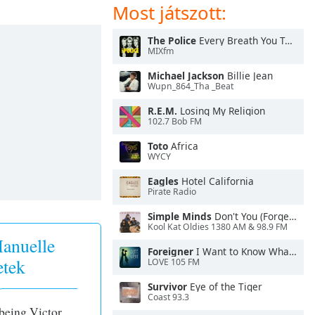
Most játszott:
The Police
Every Breath You Take
MIXfm
Michael Jackson
Billie Jean
Wupn_864_Tha _Beat
R.E.M.
Losing My Religion
102.7 Bob FM
Toto
Africa
WYCY
Eagles
Hotel California
Pirate Radio
Simple Minds
Don't You (Forget About Me)
Kool Kat Oldies 1380 AM & 98.9 FM
anuelle
Foreigner
I Want to Know What Love Is
etek
LOVE 105 FM
Survivor
Eye of the Tiger
Coast 93.3
 being Victor