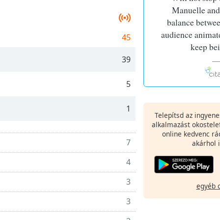
Manuelle and 
balance betwee
audience animate
45
keep be
39
5
1
Telepítsd az ingyen
alkalmazást okostele
online kedvenc rá
7
akárhol i
4
3
egyéb 
3