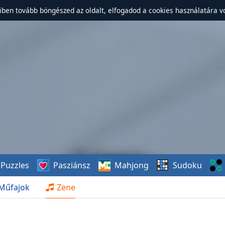
ben tovább böngészed az oldalt, elfogadod a cookies használatára v
Puzzles
Pasziánsz
Mahjong
Sudoku
Műfajok
Zene