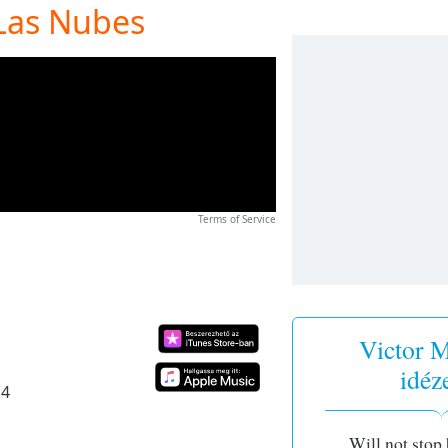
 Las Nubes
Terms of Service
Victor M
idéz
14
Will not stop