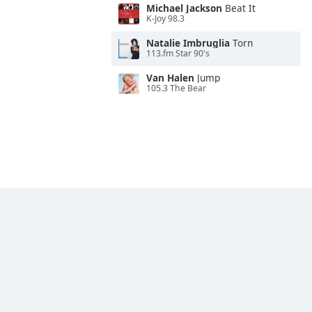
Michael Jackson
Beat It
K-Joy 98.3
Natalie Imbruglia
Torn
113.fm Star 90's
Van Halen
Jump
105.3 The Bear