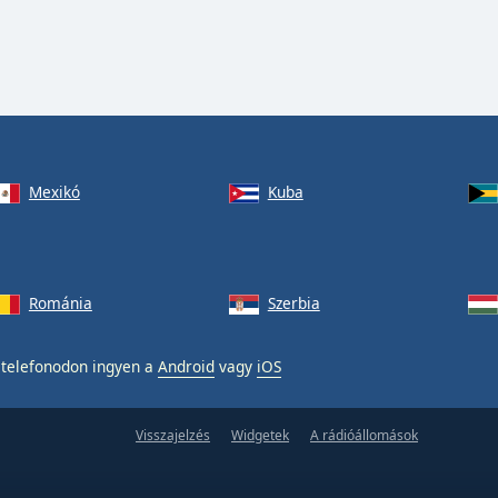
Mexikó
Kuba
Románia
Szerbia
telefonodon ingyen a
Android
vagy
iOS
Visszajelzés
Widgetek
A rádióállomások