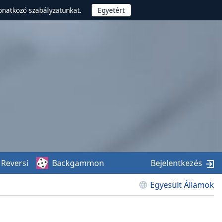
onatkozó szabályzatunkat.
Reversi
Backgammon
Bejelentkezés
Egyesült Államok