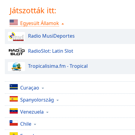
Chapters
Játszották itt:
Chapters
Egyesült Államok
Descriptions
Radio MusiDeportes
descriptions
off
,
selected
RadioSlot: Latin Slot
Subtitles
Tropicalisima.fm - Tropical
subtitles
settings
,
opens
Curaçao
subtitles
settings
Spanyolország
dialog
Venezuela
subtitles
off
,
Chile
selected