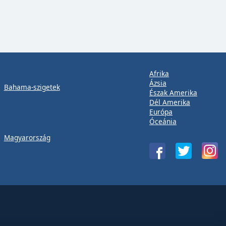
Afrika
Ázsia
Bahama-szigetek
Észak Amerika
Dél Amerika
Európa
Óceánia
Magyarország