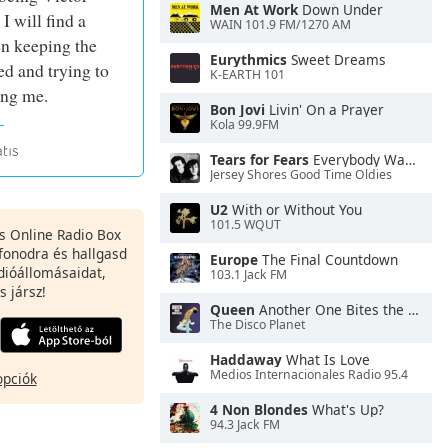
Men At Work
Down Under
I will find a
WAIN 101.9 FM/1270 AM
n keeping the
Eurythmics
Sweet Dreams
d and trying to
K-EARTH 101
ing me.
Bon Jovi
Livin' On a Prayer
Kola 99.9FM
Tears for Fears
Everybody Wants To Rule the World
Jersey Shores Good Time Oldies
U2
With or Without You
101.5 WQUT
es Online Radio Box
fonodra és hallgasd
Europe
The Final Countdown
dióállomásaidat,
103.1 Jack FM
s jársz!
Queen
Another One Bites the Dust
The Disco Planet
Haddaway
What Is Love
Medios Internacionales Radio 95.4
opciók
4 Non Blondes
What's Up?
94.3 Jack FM