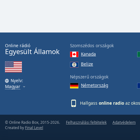
the
window.
Text
Color
Online rádió
Szomszédos országok
Egyesült Államok
Opacity
Kanada
Belize
Text
Népszerű országok
Background
Nyelv:
Color
Németország
Magyar
Opacity
Hallgass
online radio
az okos
Caption
© Online Radio Box, 2015-2026.
Felhasználási feltételek
Adatvédelem
Area
Created by
Final Level
Background