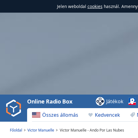
Jelen weboldal
cookies
használ. Amennyi
Video
Player
is
loading.
Play
Video
Online Radio Box
Játékok
Play
Skip
Összes állomás
Kedvencek
Backward
Skip
Forward
Főoldal
Victor Manuelle
Victor Manuelle - Ando Por Las Nubes
Mute