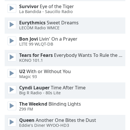
of
Survivor
Eye of the Tiger
dialog
La Bandida - Saucillo Radio
window.
Escape
Eurythmics
Sweet Dreams
will
LECOM Radio WMCE
cancel
Bon Jovi
Livin' On a Prayer
and
LITE 99 WLQT-DB
close
the
Tears for Fears
Everybody Wants To Rule the World
window.
KONO 101.1
U2
With or Without You
Text
Magic 93
Color
Cyndi Lauper
Time After Time
Big R Radio - 80s Lite
Opacity
The Weeknd
Blinding Lights
Z99 FM
Text
Background
Queen
Another One Bites the Dust
Color
Eddie's Diner WYOO-HD3