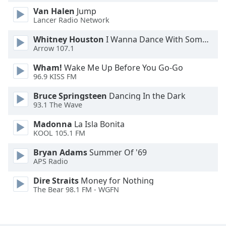
Van Halen
Jump
Opacity
Lancer Radio Network
Whitney Houston
I Wanna Dance With Somebody
Arrow 107.1
Caption
Area
Wham!
Wake Me Up Before You Go-Go
Background
96.9 KISS FM
Color
Bruce Springsteen
Dancing In the Dark
93.1 The Wave
Opacity
Madonna
La Isla Bonita
KOOL 105.1 FM
Font
Bryan Adams
Summer Of '69
Size
APS Radio
Dire Straits
Money for Nothing
Text
The Bear 98.1 FM - WGFN
Edge
Style