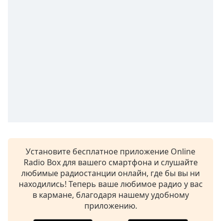
Remaining
Time
-
-:-
1x
Playback
Rate
Chapters
Chapters
Descriptions
descriptions
off
,
Установите бесплатное приложение Online
selected
Radio Box для вашего смартфона и слушайте
любимые радиостанции онлайн, где бы вы ни
Subtitles
находились! Теперь ваше любимое радио у вас
в кармане, благодаря нашему удобному
subtitles
приложению.
settings
,
opens