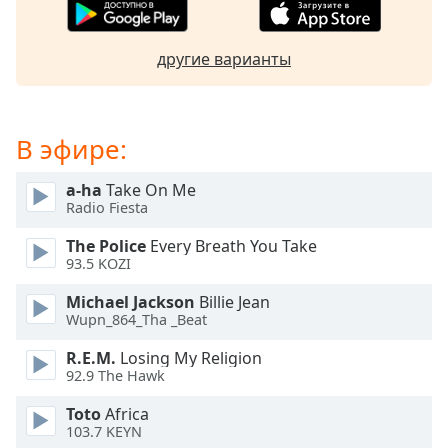
subtitles
settings
другие варианты
dialog
subtitles
off
,
selected
В эфире:
Audio
Track
a-ha
Take On Me
Radio Fiesta
Picture-
in-
The Police
Every Breath You Take
Picture
93.5 KOZI
Fullscreen
This
Michael Jackson
Billie Jean
is
Wupn_864_Tha _Beat
a
R.E.M.
Losing My Religion
modal
92.9 The Hawk
window.
Toto
Africa
Beginning
103.7 KEYN