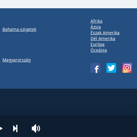
Afrika
Ázsia
Bahama-szigetek
Észak Amerika
Dél Amerika
Európa
Óceánia
Magyarország