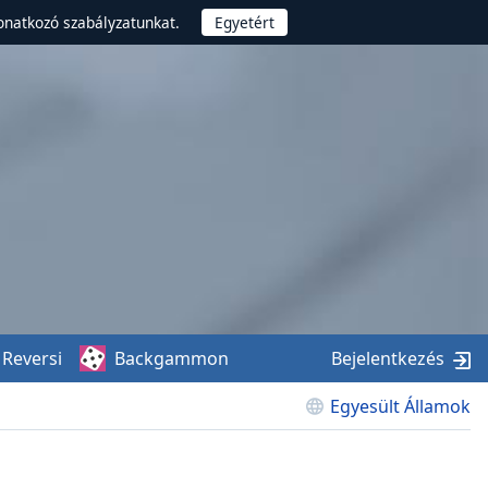
onatkozó szabályzatunkat.
Reversi
Backgammon
Bejelentkezés
Egyesült Államok