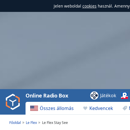
Jelen weboldal
cookies
használ. Amennyi
Video
Player
is
loading.
Play
Video
Online Radio Box
Játékok
Play
Skip
Összes állomás
Kedvencek
Backward
Skip
Forward
Főoldal
Le Flex
Le Flex Stay See
Mute