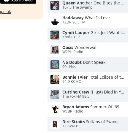
Queen
Another One Bites the Dust
107.5 The Swamp
opciók
Haddaway
What Is Love
KLDR 98.3 FM
Cyndi Lauper
Girls Just Want to Have Fun
Kool 101.7
Oasis
Wonderwall
W2PH Radio
No Doubt
Don't Speak
90s Hits
Bonnie Tyler
Total Eclipse of the Heart
94-9 KCMO
Cutting Crew
(I Just) Died in Your Arms
The Fox FM 98.5
Bryan Adams
Summer Of '69
WEBR Radio
Dire Straits
Sultans of Swing
KOSW-LP