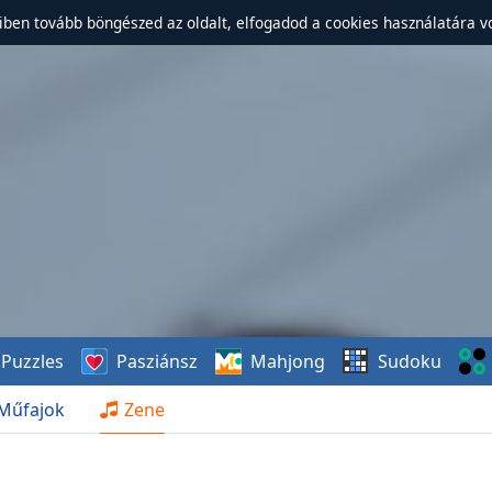
ben tovább böngészed az oldalt, elfogadod a cookies használatára v
Puzzles
Pasziánsz
Mahjong
Sudoku
Műfajok
Zene