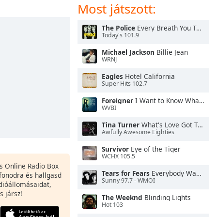
Most játszott:
The Police
Every Breath You Take
Today's 101.9
Michael Jackson
Billie Jean
WRNJ
Eagles
Hotel California
Super Hits 102.7
Foreigner
I Want to Know What Love Is
WVBI
Tina Turner
What's Love Got To Do With It
Awfully Awesome Eighties
Survivor
Eye of the Tiger
WCHX 105.5
es Online Radio Box
Tears for Fears
Everybody Wants To Rule the World
fonodra és hallgasd
Sunny 97.7 - WMOI
dióállomásaidat,
s jársz!
The Weeknd
Blinding Lights
Hot 103