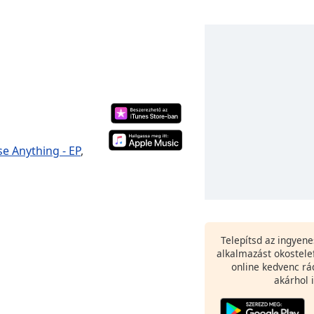
se Anything - EP
,
Telepítsd az ingyen
alkalmazást okostele
online kedvenc rá
akárhol i