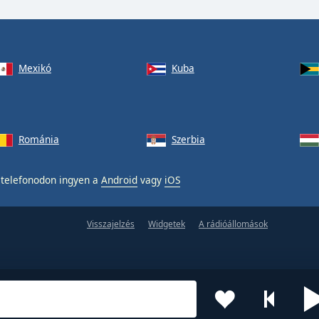
Mexikó
Kuba
Románia
Szerbia
telefonodon ingyen a
Android
vagy
iOS
Visszajelzés
Widgetek
A rádióállomások