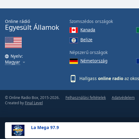
the
window.
Online rádió
Szomszédos országok
Egyesült Államok
Text
Kanada
Color
Belize
Opacity
Népszerű országok
Nyelv:
Németország
Magyar
Text
Background
Hallgass
online radio
az okos
Color
© Online Radio Box, 2015-2026.
Felhasználási feltételek
Adatvédelem
Opacity
Created by
Final Level
Caption
Area
La Mega 97.9
Background