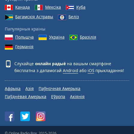
Канада
Мексіка
Куба
Багамскія Астравы
Беліз
Папулярныя краіны
Польшча
Украіна
Бразілія
Германія
Слухайце
онлайн радыё
на вашым смартфоне
бясплатна з дапамогай
Android
або
iOS
прыкладання!
Афрыка
Азія
Паўночная Амерыка
Паўднёвая Амерыка
Еўропа
Акіянія
© Online Radio Box, 2015-2026.