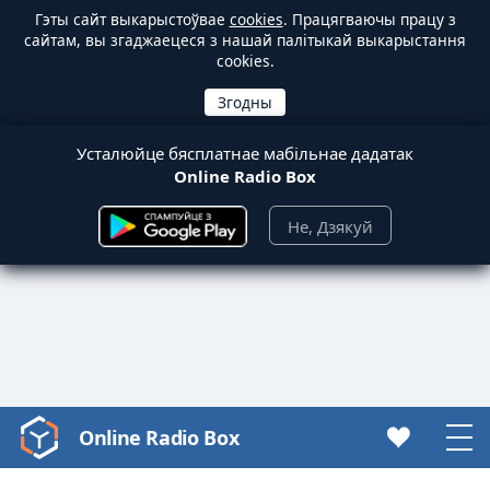
Гэты сайт выкарыстоўвае
cookies
. Працягваючы працу з
сайтам, вы згаджаецеся з нашай палітыкай выкарыстання
cookies.
Усталюйце бясплатнае мабільнае дадатак
Online Radio Box
Не, Дзякуй
Online Radio Box
Video
Player