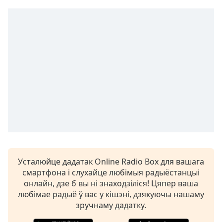
Remaining
Time
-
-:-
1x
Playback
Rate
Chapters
Chapters
Descriptions
descriptions
off
,
Усталюйце дадатак Online Radio Box для вашага
selected
смартфона і слухайце любімыя радыёстанцыі
онлайн, дзе б вы ні знаходзіліся! Цяпер ваша
Subtitles
любімае радыё ў вас у кішэні, дзякуючы нашаму
зручнаму дадатку.
subtitles
settings
,