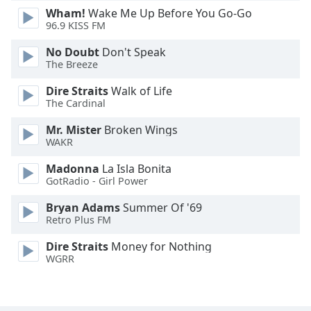
Color
Wham!
Wake Me Up Before You Go-Go
96.9 KISS FM
Opacity
No Doubt
Don't Speak
The Breeze
Caption
Dire Straits
Walk of Life
Area
The Cardinal
Background
Color
Mr. Mister
Broken Wings
WAKR
Opacity
Madonna
La Isla Bonita
GotRadio - Girl Power
Bryan Adams
Summer Of '69
Font
Retro Plus FM
Size
Dire Straits
Money for Nothing
WGRR
Text
Edge
Style