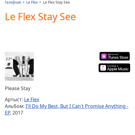
is
Галоўная
Le Flex
Le Flex Stay See
loading.
Le Flex Stay See
Play
Video
Play
Skip
Backward
Skip
Forward
Mute
Current
Time
0:00
/
Duration
-:-
Please Stay
Loaded
:
0.00%
Артыст:
Le Flex
Stream
Альбом:
I'll Do My Best, But I Can't Promise Anything -
Type
LIVE
EP
, 2017
Seek to
live,
currently
behind
live
LIVE