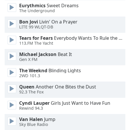
Beginning
Eurythmics
Sweet Dreams
of
The Underground
dialog
window.
Bon Jovi
Livin' On a Prayer
Escape
LITE 99 WLQT-DB
will
Tears for Fears
Everybody Wants To Rule the World
cancel
113.FM The Yacht
and
close
Michael Jackson
Beat It
the
Gen X FM
window.
The Weeknd
Blinding Lights
2WD 101.3
Text
Color
Queen
Another One Bites the Dust
92.3 The Fox
Opacity
Cyndi Lauper
Girls Just Want to Have Fun
Rewind 94.3
Text
Van Halen
Jump
Background
Sky Blue Radio