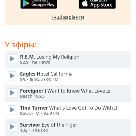
opens
subtitles
інші варіанти
settings
dialog
subtitles
off
,
У эфіры:
selected
R.E.M.
Losing My Religion
Audio
Track
92.9 The Hawk
Eagles
Hotel California
Picture-
in-
94.7 & 95.5 Fox FM
Picture
Fullscreen
Foreigner
I Want to Know What Love Is
This
Beach 105.5
is
Tina Turner
What's Love Got To Do With It
a
KSOU-FM - 93.9 FM
modal
window.
Survivor
Eye of the Tiger
102.1 The Fox