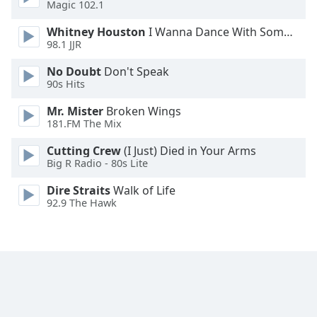
Magic 102.1
Family
Whitney Houston
I Wanna Dance With Somebody
98.1 JJR
Reset
No Doubt
Don't Speak
Done
90s Hits
Close
Modal
Mr. Mister
Broken Wings
Dialog
181.FM The Mix
End
of
Cutting Crew
(I Just) Died in Your Arms
dialog
Big R Radio - 80s Lite
window.
Dire Straits
Walk of Life
92.9 The Hawk