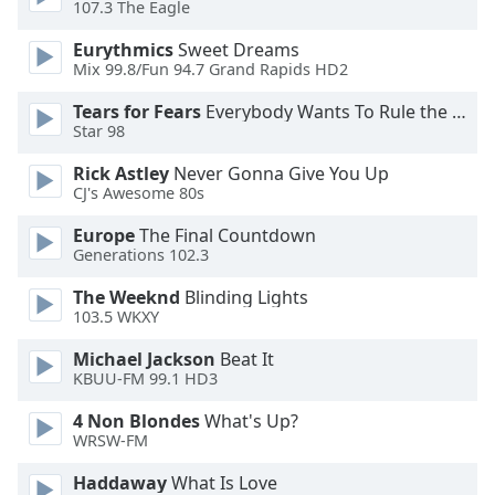
107.3 The Eagle
Opacity
Eurythmics
Sweet Dreams
Mix 99.8/Fun 94.7 Grand Rapids HD2
Caption
Tears for Fears
Everybody Wants To Rule the World
Area
Star 98
Background
Color
Rick Astley
Never Gonna Give You Up
CJ's Awesome 80s
Opacity
Europe
The Final Countdown
Generations 102.3
Font
The Weeknd
Blinding Lights
Size
103.5 WKXY
Michael Jackson
Beat It
KBUU-FM 99.1 HD3
Text
Edge
4 Non Blondes
What's Up?
Style
WRSW-FM
Haddaway
What Is Love
Font