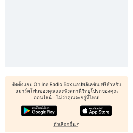
subtitles
settings
dialog
subtitles
off
,
selected
Audio
Track
Picture-
in-
Picture
Fullscreen
This
ติดตั้งแอป Online Radio Box แอปพลิเคชัน ฟรีสำหรับ
is
สมาร์ตโฟนของคุณและฟังสถานีวิทยุโปรดของคุณ
a
ออนไลน์ – ไม่ว่าคุณจะอยู่ที่ไหน!
modal
window.
Beginning
ตัวเลือกอื่น ๆ
of