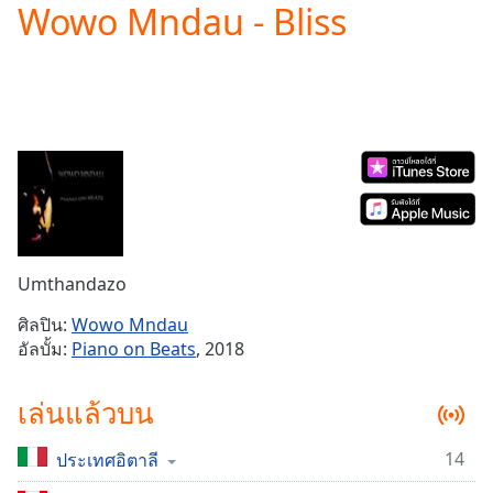
Wowo Mndau - Bliss
Play
Video
Play
Skip
Backward
Skip
Forward
Mute
Current
Time
0:00
/
Duration
-:-
Umthandazo
Loaded
:
0.00%
ศิลปิน:
Wowo Mndau
Stream
อัลบั้ม:
Piano on Beats
, 2018
Type
LIVE
Seek to
เล่นแล้วบน
live,
currently
behind
live
LIVE
14
ประเทศอิตาลี
Remaining