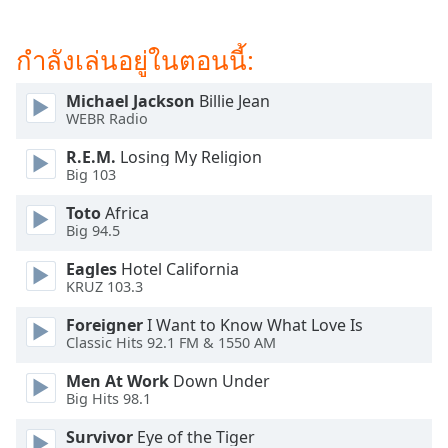
dialog
window.
กำลังเล่นอยู่ในตอนนี้:
Escape
will
cancel
Michael Jackson
Billie Jean
WEBR Radio
and
close
R.E.M.
Losing My Religion
the
Big 103
window.
Toto
Africa
Big 94.5
Text
Color
Eagles
Hotel California
KRUZ 103.3
Opacity
Foreigner
I Want to Know What Love Is
Classic Hits 92.1 FM & 1550 AM
Text
Men At Work
Down Under
Background
Big Hits 98.1
Color
Survivor
Eye of the Tiger