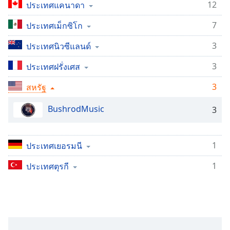
Time
-
12
ประเทศแคนาดา
-:-
7
ประเทศเม็กซิโก
1x
3
ประเทศนิวซีแลนด์
Playback
Rate
3
ประเทศฝรั่งเศส
Chapters
3
สหรัฐ
Chapters
BushrodMusic
3
Descriptions
descriptions
1
ประเทศเยอรมนี
off
,
selected
1
ประเทศตุรกี
Subtitles
subtitles
settings
,
opens