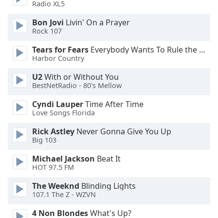
Color
Radio XL5
Bon Jovi
Livin' On a Prayer
Opacity
Rock 107
Tears for Fears
Everybody Wants To Rule the World
Caption
Harbor Country
Area
U2
With or Without You
Background
BestNetRadio - 80's Mellow
Color
Cyndi Lauper
Time After Time
Love Songs Florida
Opacity
Rick Astley
Never Gonna Give You Up
Big 103
Font
Size
Michael Jackson
Beat It
HOT 97.5 FM
Text
The Weeknd
Blinding Lights
107.1 The Z - WZVN
Edge
Style
4 Non Blondes
What's Up?