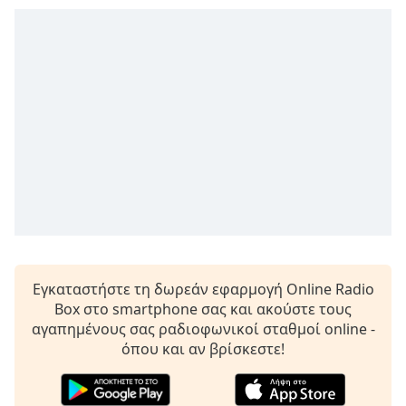
opens
subtitles
settings
dialog
subtitles
off
,
selected
Audio
Track
Picture-
in-
Picture
Fullscreen
This
Εγκαταστήστε τη δωρεάν εφαρμογή Online Radio
is
Box στο smartphone σας και ακούστε τους
a
αγαπημένους σας ραδιοφωνικοί σταθμοί online -
modal
όπου και αν βρίσκεστε!
window.