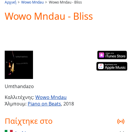
is
Αρχική
Wowo Mndau
Wowo Mndau - Bliss
loading.
Wowo Mndau - Bliss
Play
Video
Play
Skip
Backward
Skip
Forward
Mute
Current
Time
0:00
/
Duration
-:-
Umthandazo
Loaded
:
0.00%
Καλλιτέχνης:
Wowo Mndau
Stream
Άλμπουμ:
Piano on Beats
, 2018
Type
LIVE
Seek to
Παίχτηκε στο
live,
currently
behind
live
LIVE