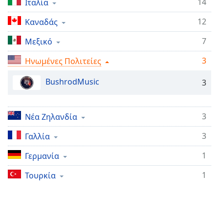
14
Ιταλία
Remaining
Time
-
12
Καναδάς
-:-
7
Μεξικό
1x
3
Ηνωμένες Πολιτείες
Playback
Rate
BushrodMusic
3
Chapters
Chapters
3
Νέα Ζηλανδία
Descriptions
3
Γαλλία
descriptions
1
Γερμανία
off
,
selected
1
Τουρκία
Subtitles
subtitles
settings
,