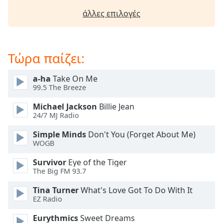
Beginning
of
άλλες επιλογές
dialog
window.
Escape
Τώρα παίζει:
will
cancel
and
a-ha
Take On Me
99.5 The Breeze
close
the
Michael Jackson
Billie Jean
window.
24/7 MJ Radio
Text
Simple Minds
Don't You (Forget About Me)
WOGB
Color
Survivor
Eye of the Tiger
The Big FM 93.7
Opacity
Tina Turner
What's Love Got To Do With It
EZ Radio
Text
Background
Eurythmics
Sweet Dreams