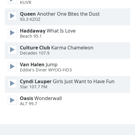
KUVR
Font
Queen
Another One Bites the Dust
Family
93.3 KZOZ
Haddaway
What Is Love
Reset
Beach 95.1
Done
Culture Club
Karma Chameleon
Close
Decades 107.9
Modal
Dialog
End
Van Halen
Jump
Eddie's Diner WYOO-HD3
of
dialog
Cyndi Lauper
Girls Just Want to Have Fun
window.
Star 107.7 FM
Oasis
Wonderwall
ALT 99.7