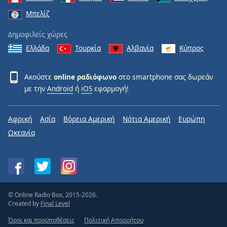
Μπελίζ
Δημοφιλείς χώρες
Ελλάδα
Τουρκία
Αλβανία
Κύπρος
Ακούστε
online ραδιόφωνο
στο smartphone σας δωρεάν
με την
Android
ή
iOS
εφαρμογή!
Αφρική
Ασία
Βόρεια Αμερική
Νότια Αμερική
Ευρώπη
Ωκεανία
© Online Radio Box, 2015-2026.
Created by
Final Level
Όροι και προϋποθέσεις
Πολιτική Απορρήτου