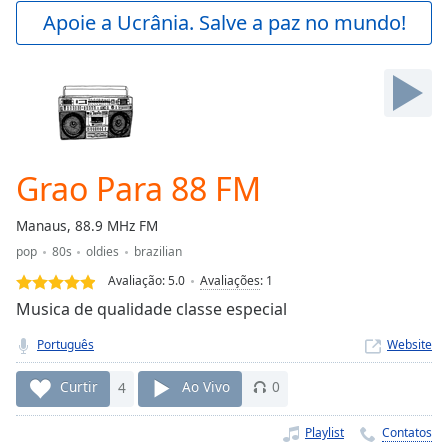
Play
Apoie a Ucrânia. Salve a paz no mundo!
Video
Play
Skip
Backward
Skip
Forward
Mute
Current
Grao Para 88 FM
Time
0:00
/
Manaus, 88.9 MHz FM
Duration
-:-
pop
80s
oldies
brazilian
Loaded
:
0.00%
Avaliação:
5.0
Avaliações
:
1
Stream
Musica de qualidade classe especial
Type
LIVE
Português
Website
Seek to
live,
currently
Curtir
4
Ao Vivo
0
behind
live
LIVE
Remaining
Playlist
Contatos