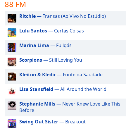
subtitles
88 FM
settings
dialog
Ritchie
— Transas (Ao Vivo No Estúdio)
subtitles
off
,
Lulu Santos
— Certas Coisas
selected
Marina Lima
— Fullgás
Audio
Track
Scorpions
— Still Loving You
Picture-
in-
Picture
Kleiton & Kledir
— Fonte da Saudade
Fullscreen
This
is
Lisa Stansfield
— All Around the World
a
modal
Stephanie Mills
— Never Knew Love Like This
window.
Before
Beginning
Swing Out Sister
— Breakout
of