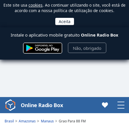
Este site usa
cookies
. Ao continuar utilizando o site, você está de
acordo com a nossa política de utilização de cookies.
Instale o aplicativo mobile gratuito
Online Radio Box
Não, obrigado
Online Radio Box
Video
Player
is
Brasil
Amazonas
Manaus
Grao Para 88 FM
loading.