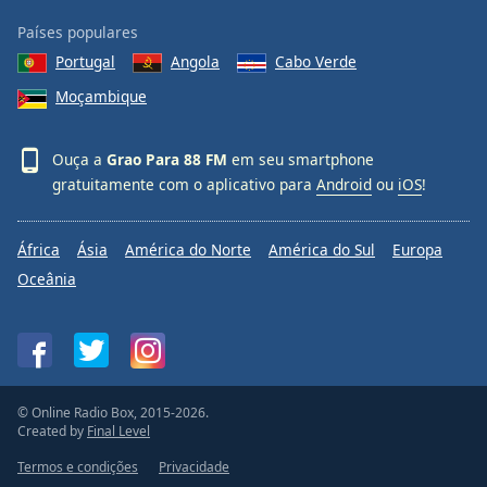
Países populares
Portugal
Angola
Cabo Verde
Moçambique
Ouça a
Grao Para 88 FM
em seu smartphone
gratuitamente com o aplicativo para
Android
ou
iOS
!
África
Ásia
América do Norte
América do Sul
Europa
Oceânia
© Online Radio Box, 2015-2026.
Created by
Final Level
Termos e condições
Privacidade