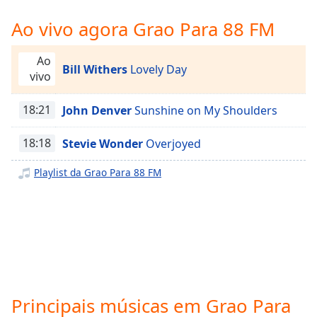
Time
-
-:-
Ao vivo agora Grao Para 88 FM
1x
Ao
Bill Withers
Lovely Day
Playback
vivo
Rate
Chapters
18:21
John Denver
Sunshine on My Shoulders
Chapters
18:18
Stevie Wonder
Overjoyed
Descriptions
Playlist da Grao Para 88 FM
descriptions
off
,
selected
Subtitles
subtitles
settings
,
Principais músicas em Grao Para
opens