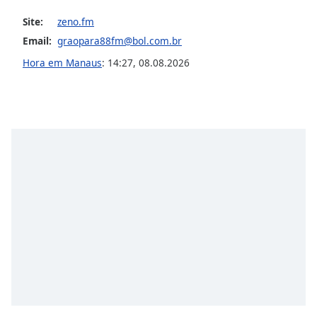
Opacity
Site:
zeno.fm
Email:
graopara88fm@bol.com.br
Caption
Hora em Manaus
:
14:27
,
08.08.2026
Area
Background
Color
Opacity
Font
Size
Text
Edge
Style
Font