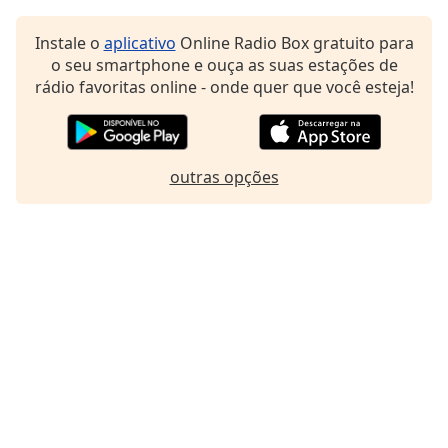
Family
Instale o
aplicativo
Online Radio Box gratuito para
o seu smartphone e ouça as suas estações de
Reset
rádio favoritas online - onde quer que você esteja!
Done
Close
Modal
Dialog
outras opções
End
of
dialog
window.