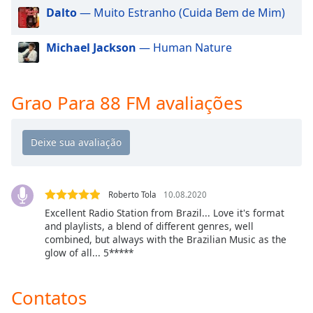
dialog
Dalto
— Muito Estranho (Cuida Bem de Mim)
window.
Escape
Michael Jackson
— Human Nature
will
cancel
and
Grao Para 88 FM avaliações
close
the
window.
Text
Color
Roberto Tola
10.08.2020
Excellent Radio Station from Brazil... Love it's format
Opacity
and playlists, a blend of different genres, well
combined, but always with the Brazilian Music as the
glow of all... 5*****
Text
Background
Color
Contatos