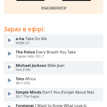
subtitles
інші варіанти
settings
dialog
subtitles
off
,
Зараз в ефірі:
selected
a-ha
Take On Me
Audio
KPJM-LP
Track
The Police
Every Breath You Take
Picture-
Classic Hits 101.7
in-
Picture
Michael Jackson
Billie Jean
Fullscreen
Hot Z100
This
is
Toto
Africa
a
99-7 CVS
modal
window.
Simple Minds
Don't You (Forget About Me)
93.7 The Eagle
Beginning
Foreigner
I Want to Know What Love Is