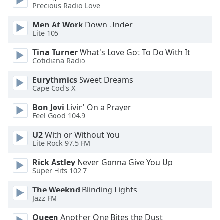
of
Precious Radio Love
dialog
window.
Men At Work
Down Under
Lite 105
Escape
will
Tina Turner
What's Love Got To Do With It
cancel
Cotidiana Radio
and
close
Eurythmics
Sweet Dreams
the
Cape Cod's X
window.
Bon Jovi
Livin' On a Prayer
Feel Good 104.9
Text
Color
U2
With or Without You
Lite Rock 97.5 FM
Opacity
Rick Astley
Never Gonna Give You Up
Super Hits 102.7
The Weeknd
Blinding Lights
Text
Jazz FM
Background
Color
Queen
Another One Bites the Dust