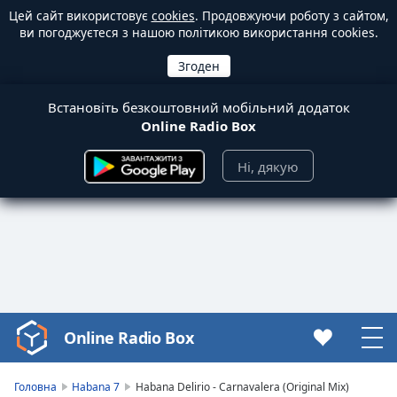
Цей сайт використовує
cookies
. Продовжуючи роботу з сайтом,
ви погоджуєтеся з нашою політикою використання cookies.
Встановіть безкоштовний мобільний додаток
Online Radio Box
Ні, дякую
Online Radio Box
Video
Player
is
Головна
Habana 7
Habana Delirio - Carnavalera (Original Mix)