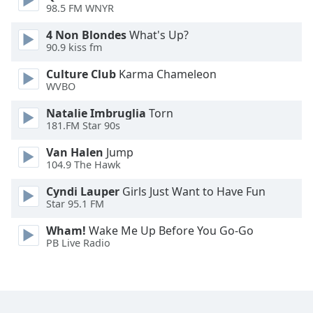
98.5 FM WNYR
Opacity
4 Non Blondes
What's Up?
90.9 kiss fm
Caption
Culture Club
Karma Chameleon
Area
WVBO
Background
Natalie Imbruglia
Torn
Color
181.FM Star 90s
Van Halen
Jump
Opacity
104.9 The Hawk
Cyndi Lauper
Girls Just Want to Have Fun
Font
Star 95.1 FM
Size
Wham!
Wake Me Up Before You Go-Go
PB Live Radio
Text
Edge
Style