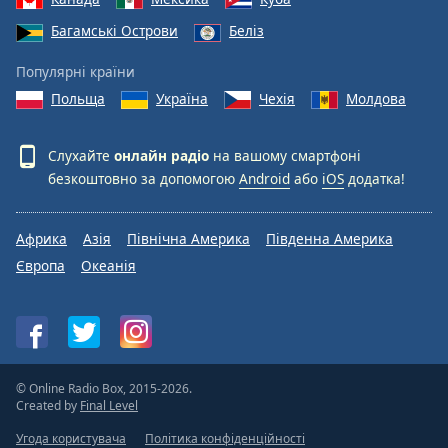
Багамські Острови
Беліз
Популярні країни
Польща
Україна
Чехія
Молдова
Слухайте
онлайн радіо
на вашому смартфоні
безкоштовно за допомогою
Android
або
iOS
додатка!
Африка
Азія
Північна Америка
Південна Америка
Європа
Океанія
© Online Radio Box, 2015-2026.
Created by
Final Level
Угода користувача
Політика конфіденційності