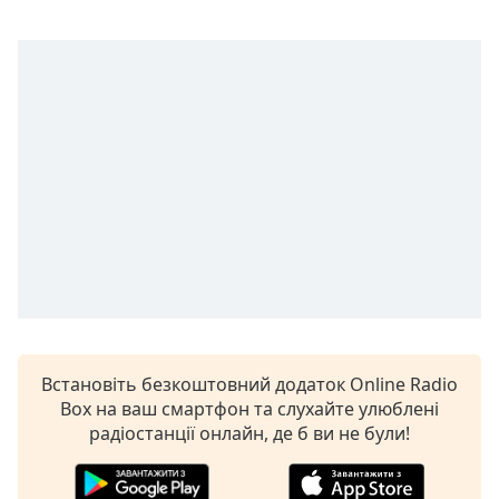
Remaining
Time
-
-:-
1x
Playback
Rate
Chapters
Chapters
Descriptions
descriptions
off
,
selected
Встановіть безкоштовний додаток Online Radio
Subtitles
Box на ваш смартфон та слухайте улюблені
радіостанції онлайн, де б ви не були!
subtitles
settings
,
opens