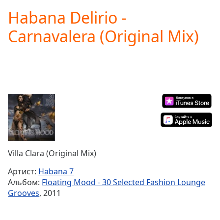
loading.
Habana Delirio -
Play
Video
Carnavalera (Original Mix)
Play
Skip
Backward
Skip
Forward
Mute
Current
Time
0:00
/
Duration
-:-
Loaded
:
0.00%
Villa Clara (Original Mix)
Stream
Type
LIVE
Артист:
Habana 7
Seek to
Альбом:
Floating Mood - 30 Selected Fashion Lounge
live,
Grooves
, 2011
currently
behind
live
LIVE