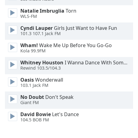
Color
Natalie Imbruglia
Torn
WLS-FM
Opacity
Cyndi Lauper
Girls Just Want to Have Fun
101.3 107.1 Jack FM
Caption
Area
Wham!
Wake Me Up Before You Go-Go
Background
Kola 99.9FM
Color
Whitney Houston
I Wanna Dance With Somebody
Rewind 103.5/104.3
Opacity
Oasis
Wonderwall
103.1 Jack FM
Font
No Doubt
Don't Speak
Size
Giant FM
David Bowie
Let's Dance
Text
104.5 BOB FM
Edge
Style