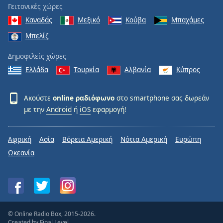
Γειτονικές χώρες
Καναδάς
Μεξικό
Κούβα
Μπαχάμες
Μπελίζ
Δημοφιλείς χώρες
Ελλάδα
Τουρκία
Αλβανία
Κύπρος
Ακούστε
online ραδιόφωνο
στο smartphone σας δωρεάν
με την
Android
ή
iOS
εφαρμογή!
Αφρική
Ασία
Βόρεια Αμερική
Νότια Αμερική
Ευρώπη
Ωκεανία
© Online Radio Box, 2015-2026.
Created by
Final Level