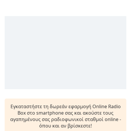
Remaining
Time
-
-:-
1x
Playback
Rate
Chapters
Chapters
Descriptions
descriptions
off
,
selected
Εγκαταστήστε τη δωρεάν εφαρμογή Online Radio
Subtitles
Box στο smartphone σας και ακούστε τους
αγαπημένους σας ραδιοφωνικοί σταθμοί online -
subtitles
όπου και αν βρίσκεστε!
settings
,