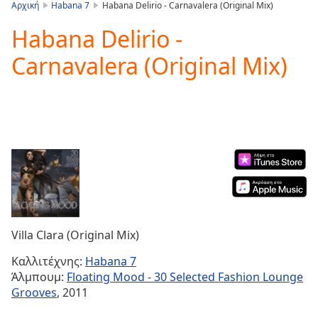
is
Αρχική
Habana 7
Habana Delirio - Carnavalera (Original Mix)
loading.
Habana Delirio -
Play
Video
Carnavalera (Original Mix)
Play
Skip
Backward
Skip
Forward
Mute
Current
Time
0:00
/
Duration
-:-
Loaded
:
0.00%
Villa Clara (Original Mix)
Stream
Type
LIVE
Καλλιτέχνης:
Habana 7
Seek to
Άλμπουμ:
Floating Mood - 30 Selected Fashion Lounge
live,
Grooves
, 2011
currently
behind
live
LIVE