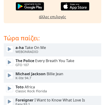
opens
subtitles
settings
άλλες επιλογές
dialog
subtitles
off
,
selected
Τώρα παίζει:
Audio
a-ha
Take On Me
Track
WEBONRADIO
Picture-
The Police
Every Breath You Take
in-
Picture
GTO 107
Fullscreen
Michael Jackson
Billie Jean
This
K-lite 94.7
is
a
Toto
Africa
modal
Classic Rock Florida
window.
Foreigner
I Want to Know What Love Is
Easy 93.1