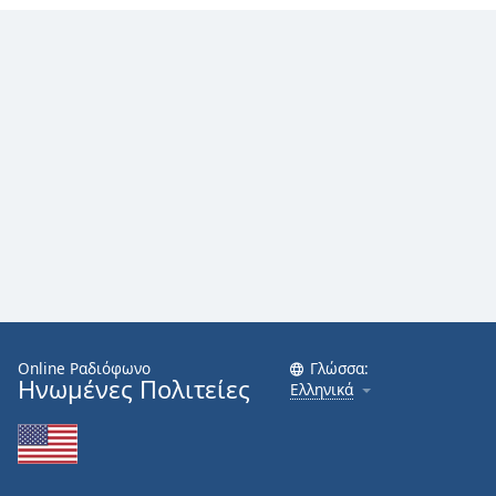
Font
Family
Reset
Done
Close
Modal
Dialog
End
of
dialog
window.
Online Ραδιόφωνο
Γλώσσα:
Ηνωμένες Πολιτείες
Ελληνικά