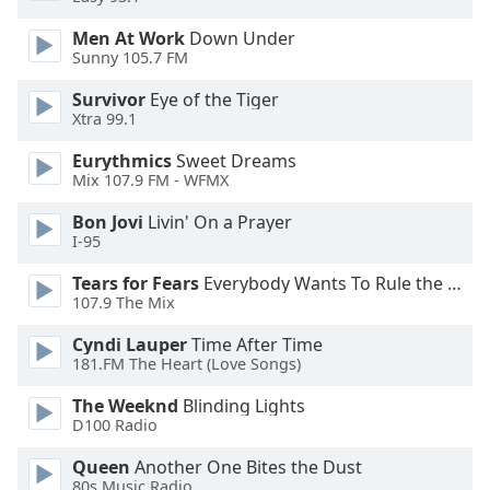
Beginning
of
Men At Work
Down Under
dialog
Sunny 105.7 FM
window.
Escape
Survivor
Eye of the Tiger
Xtra 99.1
will
cancel
Eurythmics
Sweet Dreams
and
Mix 107.9 FM - WFMX
close
the
Bon Jovi
Livin' On a Prayer
window.
I-95
Tears for Fears
Everybody Wants To Rule the World
Text
107.9 The Mix
Color
Cyndi Lauper
Time After Time
181.FM The Heart (Love Songs)
Opacity
The Weeknd
Blinding Lights
D100 Radio
Text
Queen
Another One Bites the Dust
Background
80s Music Radio