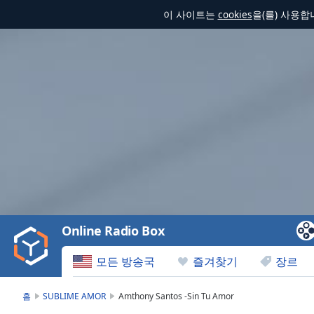
이 사이트는
cookies
을(를) 사용
Video
Player
is
loading.
Play
Video
Online Radio Box
Play
Skip
모든 방송국
즐겨찾기
장르
Backward
Skip
Forward
홈
SUBLIME AMOR
Amthony Santos -Sin Tu Amor
Mute