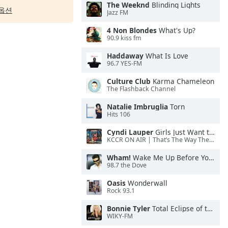
The Weeknd
Blinding Lights
옵션
Jazz FM
4 Non Blondes
What's Up?
90.9 kiss fm
Haddaway
What Is Love
96.7 YES-FM
Culture Club
Karma Chameleon
The Flashback Channel
Natalie Imbruglia
Torn
Hits 106
Cyndi Lauper
Girls Just Want to Have Fun
KCCR ON AIR | That’s The Way The Cookie Crumbles
Wham!
Wake Me Up Before You Go-Go
98.7 the Dove
Oasis
Wonderwall
Rock 93.1
Bonnie Tyler
Total Eclipse of the Heart
WIKY-FM