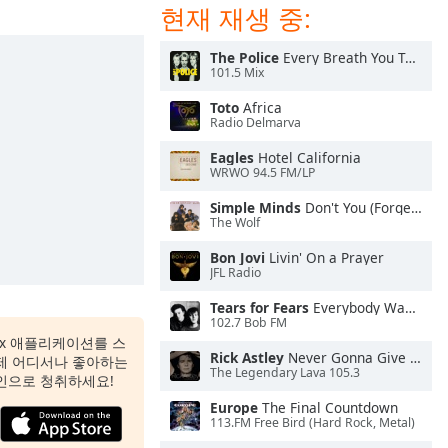
현재 재생 중:
The Police
Every Breath You Take
101.5 Mix
Toto
Africa
Radio Delmarva
Eagles
Hotel California
WRWO 94.5 FM/LP
Simple Minds
Don't You (Forget About Me)
The Wolf
Bon Jovi
Livin' On a Prayer
JFL Radio
Tears for Fears
Everybody Wants To Rule the World
102.7 Bob FM
 Box 애플리케이션를 스
Rick Astley
Never Gonna Give You Up
제 어디서나 좋아하는
The Legendary Lava 105.3
인으로 청취하세요!
Europe
The Final Countdown
113.FM Free Bird (Hard Rock, Metal)