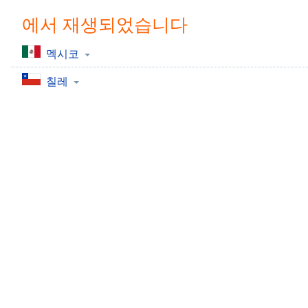
Chapters
에서 재생되었습니다
Chapters
멕시코
Descriptions
칠레
descriptions
off
,
selected
Subtitles
subtitles
settings
,
opens
subtitles
settings
dialog
subtitles
off
,
selected