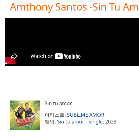
Current
Amthony Santos -Sin Tu Am
Time
0:00
/
Duration
-:-
Loaded
:
0.00%
0:00
Stream
Type
LIVE
Seek to
live,
currently
behind
live
LIVE
Remaining
Time
-
-:-
Sin tu amor
아티스트:
SUBLIME AMOR
1x
앨범:
Sin tu amor - Single
, 2023
Playback
Rate