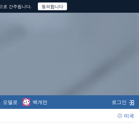
것으로 간주됩니다.
오델로
백개먼
로그인
미국