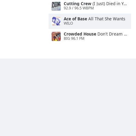
Cutting Crew
(I Just) Died in Your Arms
92.9 / 96.5 WBPM
Ace of Base
All That She Wants
WILO
Crowded House
Don't Dream It's Over
BIG 96.1 FM