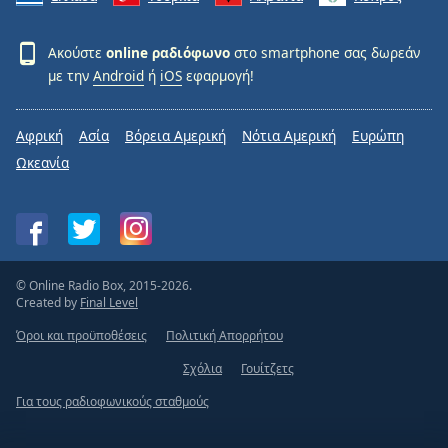
Ακούστε
online ραδιόφωνο
στο smartphone σας δωρεάν
με την
Android
ή
iOS
εφαρμογή!
Αφρική
Ασία
Βόρεια Αμερική
Νότια Αμερική
Ευρώπη
Ωκεανία
© Online Radio Box, 2015-2026.
Created by
Final Level
Όροι και προϋποθέσεις
Πολιτική Απορρήτου
Σχόλια
Γουίτζετς
Για τους ραδιοφωνικούς σταθμούς