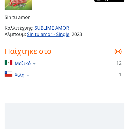
Remaining
Time
-
Sin tu amor
-:-
Καλλιτέχνης:
SUBLIME AMOR
1x
Άλμπουμ:
Sin tu amor - Single
, 2023
Playback
Rate
Παίχτηκε στο
Chapters
12
Μεξικό
Chapters
1
Χιλή
Descriptions
descriptions
off
,
selected
Subtitles
subtitles
settings
,