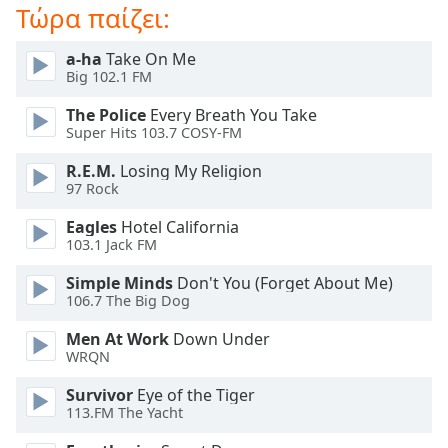
Beginning
Τώρα παίζει:
of
dialog
a-ha
Take On Me
window.
Big 102.1 FM
Escape
will
The Police
Every Breath You Take
cancel
Super Hits 103.7 COSY-FM
and
R.E.M.
Losing My Religion
close
97 Rock
the
window.
Eagles
Hotel California
103.1 Jack FM
Text
Simple Minds
Don't You (Forget About Me)
Color
106.7 The Big Dog
Men At Work
Down Under
Opacity
WRQN
Survivor
Eye of the Tiger
Text
113.FM The Yacht
Background