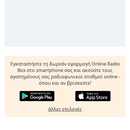
opens
subtitles
settings
dialog
subtitles
off
,
selected
Audio
Track
Εγκαταστήστε τη δωρεάν εφαρμογή Online Radio
Box στο smartphone σας και ακούστε τους
Picture-
in-
αγαπημένους σας ραδιοφωνικοί σταθμοί online -
Picture
όπου και αν βρίσκεστε!
Fullscreen
This
is
a
άλλες επιλογές
modal
window.