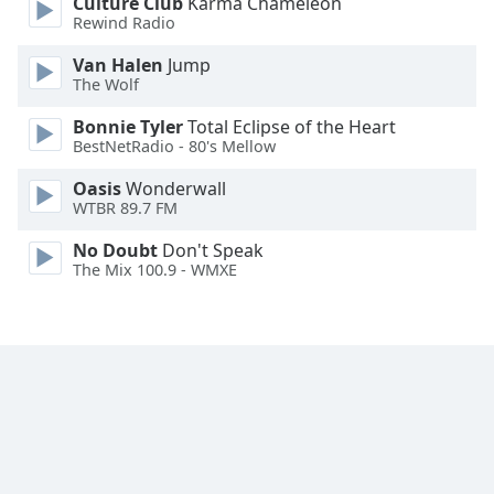
Culture Club
Karma Chameleon
Rewind Radio
Font
Family
Van Halen
Jump
The Wolf
Bonnie Tyler
Total Eclipse of the Heart
Reset
BestNetRadio - 80's Mellow
Done
Close
Oasis
Wonderwall
Modal
WTBR 89.7 FM
Dialog
End
No Doubt
Don't Speak
of
The Mix 100.9 - WMXE
dialog
window.