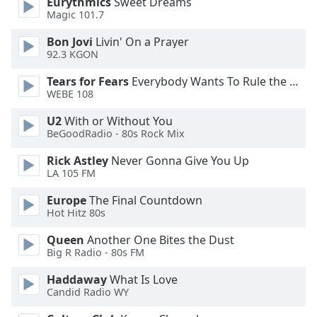
Color
Eurythmics
Sweet Dreams
Magic 101.7
Bon Jovi
Livin' On a Prayer
Opacity
92.3 KGON
Tears for Fears
Everybody Wants To Rule the World
Caption
WEBE 108
Area
Background
U2
With or Without You
Color
BeGoodRadio - 80s Rock Mix
Rick Astley
Never Gonna Give You Up
Opacity
LA 105 FM
Europe
The Final Countdown
Font
Hot Hitz 80s
Size
Queen
Another One Bites the Dust
Big R Radio - 80s FM
Text
Haddaway
What Is Love
Edge
Candid Radio WY
Style