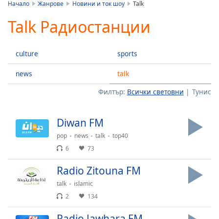
is
Начало
Жанрове
Новини и ток шоу
Talk
loading.
Talk Радиостанции
Play
Video
Play
culture
sports
Skip
Backward
Skip
news
talk
Forward
Филтър:
Всички световни
Тунис
Mute
Current
Time
0:00
Diwan FM
/
Duration
-:-
pop
news
talk
top40
Loaded
:
6
73
0.00%
Stream
Radio Zitouna FM
Type
LIVE
talk
islamic
Seek to
live,
2
134
currently
behind
Radio Jawhara FM
live
LIVE