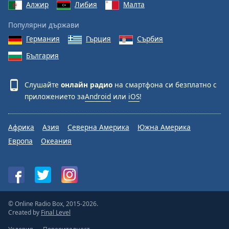
Алжир
Либия
Малта
Популярни държави
Германия
Гърция
Сърбия
България
Слушайте
онлайн радио
на смартфона си безплатно с
приложението за
Android
или
iOS
!
Африка
Азия
Северна Америка
Южна Америка
Европа
Океания
© Online Radio Box, 2015-2026.
Created by
Final Level