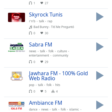
1
27
opens
subtitles
Skyrock Tunis
settings
dialog
r'n'b
talk
rap
subtitles
Bad Bunny - Tití Me Preguntó
off
,
0
30
selected
Sabra FM
Audio
Track
news
talk
folk
culture
entertainment
community
Picture-
0
29
in-
Picture
Jawhara FM - 100% Gold
Fullscreen
Web Radio
This
is
pop
talk
folk
hits
a
0
5
4
modal
window.
Ambiance FM
dance
news
talk
folk
islamic