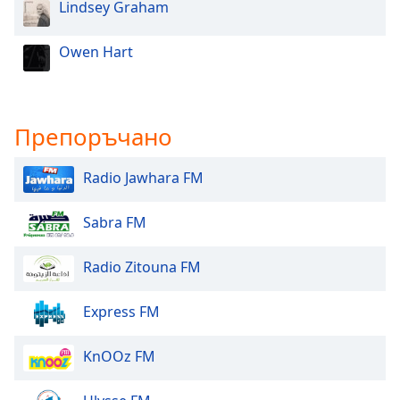
Lindsey Graham
Owen Hart
Препоръчано
Radio Jawhara FM
Sabra FM
Radio Zitouna FM
Express FM
KnOOz FM