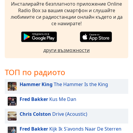
Color
Инсталирайте безплатното приложение Online
Radio Box за вашия смартфон и слушайте
любимите си радиостанции онлайн където и да
Opacity
се намирате!
Caption
Area
Background
други възможности
Color
ТОП по радиото
Opacity
Hammer King
The Hammer Is the King
Font
Size
Fred Bakker
Kus Me Dan
Text
Chris Colston
Drive (Acoustic)
Edge
Style
Fred Bakker
Kijk Ik S'avonds Naar De Sterren