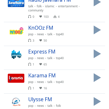
Remaining
talk
folk
islamic
entertainment
Time
-
community
-:-
0
103
4
1x
KnOOz FM
Playback
pop
news
talk
top40
Rate
3
50
Chapters
Express FM
Chapters
pop
news
talk
top40
Descriptions
1
65
descriptions
Karama FM
off
,
pop
news
talk
top40
selected
1
16
Subtitles
Ulysse FM
subtitles
pop
news
talk
folk
settings
,