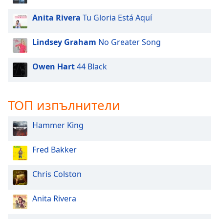
Font
Anita Rivera
Tu Gloria Está Aquí
Family
Lindsey Graham
No Greater Song
Reset
Owen Hart
44 Black
Done
Close
Modal
Dialog
ТОП изпълнители
End
of
Hammer King
dialog
window.
Fred Bakker
Chris Colston
Anita Rivera