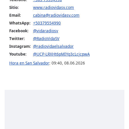
Sitio:
www.radiovidasv.com
Opacity
Email:
cabina@radiovidasv.com
WhatsApp:
+50379554990
Caption
Facebook:
@vidaradiosv
Area
Twitter:
@RadioVidaSV
Background
Instagram:
@radiovidaelsalvador
Color
Youtube:
@UCP-LRXHt6pMIYq3cLcjcpwA
Hora en San Salvador
:
09:40
,
08.06.2026
Opacity
Font
Size
Text
Edge
Style