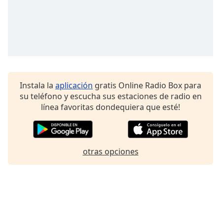
Font
Family
Reset
Done
Close
Modal
Instala la
aplicación
gratis Online Radio Box para
Dialog
su teléfono y escucha sus estaciones de radio en
End
línea favoritas dondequiera que esté!
of
dialog
window.
otras opciones