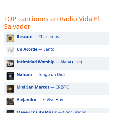
opens
subtitles
settings
dialog
TOP canciones en Radio Vida El
subtitles
Salvador
off
,
selected
Rescate
— Charlemos
Audio
Track
Un Acorde
— Santo
Picture-
in-
Intimidad Worship
— Alaba (Live)
Picture
Fullscreen
Nahum
— Tengo un Dios
This
is
a
Miel San Marcos
— CRISTO
modal
window.
Alejandro
— El Vive Hoy
Beginning
Maverick City Music
— Conclusions