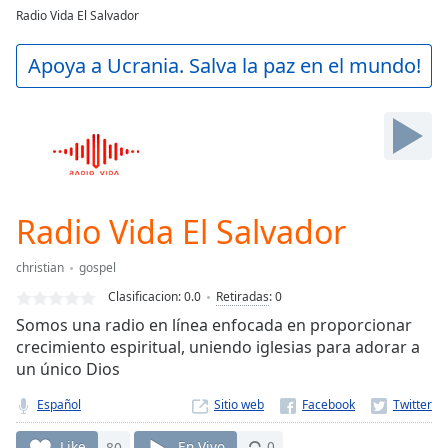
loading.
Radio Vida El Salvador
Play
Video
Apoya a Ucrania. Salva la paz en el mundo!
Play
Skip
Backward
Skip
Forward
Mute
Current
Time
0:00
Radio Vida El Salvador
/
Duration
-:-
christian
gospel
Loaded
:
Clasificacion:
0.0
Retiradas
:
0
0.00%
Stream
Somos una radio en línea enfocada en proporcionar
Type
LIVE
crecimiento espiritual, uniendo iglesias para adorar a
un único Dios
Seek to
live,
currently
Español
Sitio web
behind
live
LIVE
Like
80
En Vivo
0