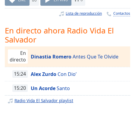
Remaining
Time
-
Lista de reproducción
Contactos
-:-
1x
En directo ahora Radio Vida El
Playback
Salvador
Rate
Chapters
En
Dinastia Romero
Antes Que Te Olvide
directo
Chapters
15:24
Alex Zurdo
Con Dio’
Descriptions
descriptions
15:20
Un Acorde
Santo
off
,
selected
Radio Vida El Salvador playlist
Subtitles
subtitles
settings
,