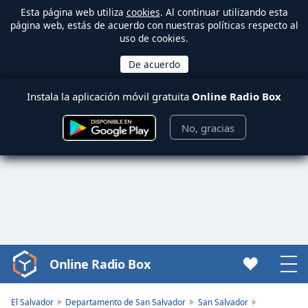
Esta página web utiliza
cookies
. Al continuar utilizando esta
página web, estás de acuerdo con nuestras políticas respecto al
uso de cookies.
Instala la aplicación móvil gratuita
Online Radio Box
No, gracias
Online Radio Box
Video
Player
is
El Salvador
Departamento de San Salvador
San Salvador