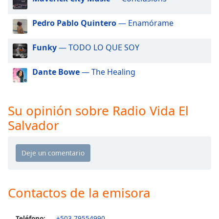
of
dialog
Pedro Pablo Quintero
— Enamórame
window.
Escape
will
Funky
— TODO LO QUE SOY
cancel
and
Dante Bowe
— The Healing
close
the
window.
Su opinión sobre Radio Vida El
Salvador
Text
Color
Opacity
Contactos de la emisora
Text
Background
Color
Teléfono:
+503 79554990