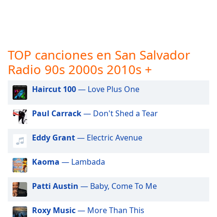
opens
subtitles
settings
dialog
subtitles
TOP canciones en San Salvador
off
,
selected
Radio 90s 2000s 2010s +
Audio
Haircut 100
— Love Plus One
Track
Picture-
Paul Carrack
— Don't Shed a Tear
in-
Picture
Fullscreen
Eddy Grant
— Electric Avenue
This
is
Kaoma
— Lambada
a
modal
Patti Austin
— Baby, Come To Me
window.
Roxy Music
— More Than This
Beginning