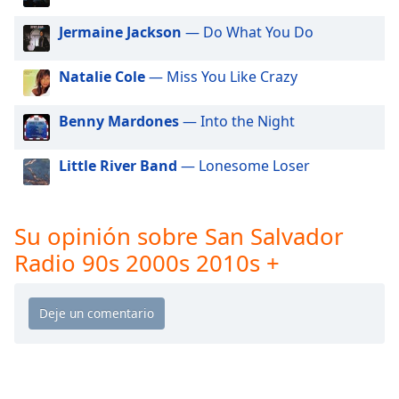
of
dialog
Jermaine Jackson
— Do What You Do
window.
Escape
Natalie Cole
— Miss You Like Crazy
will
cancel
Benny Mardones
— Into the Night
and
close
the
Little River Band
— Lonesome Loser
window.
Text
Su opinión sobre San Salvador
Color
Radio 90s 2000s 2010s +
Opacity
Text
Background
Color