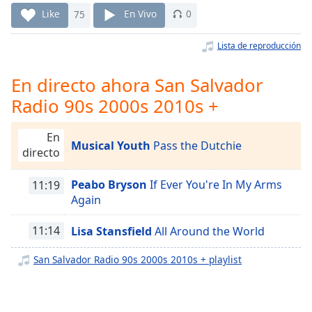
Remaining
Like
75
En Vivo
0
Time
-
-:-
Lista de reproducción
1x
En directo ahora San Salvador
Playback
Rate
Radio 90s 2000s 2010s +
Chapters
En
Chapters
Musical Youth
Pass the Dutchie
directo
Descriptions
Peabo Bryson
If Ever You're In My Arms
11:19
descriptions
Again
off
,
selected
11:14
Lisa Stansfield
All Around the World
Subtitles
San Salvador Radio 90s 2000s 2010s + playlist
subtitles
settings
,