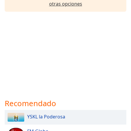
otras opciones
Font
Family
Reset
Done
Close
Modal
Dialog
End
of
dialog
window.
Recomendado
YSKL la Poderosa