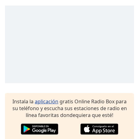
Opacity
Caption
Area
Background
Color
Opacity
Font
Size
Instala la
aplicación
gratis Online Radio Box para
su teléfono y escucha sus estaciones de radio en
Text
línea favoritas dondequiera que esté!
Edge
Style