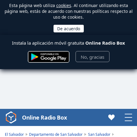
Esta página web utiliza
cookies
. Al continuar utilizando esta
página web, estás de acuerdo con nuestras políticas respecto al
uso de cookies.
Instala la aplicación móvil gratuita
Online Radio Box
No, gracias
Online Radio Box
Video
Player
is
El Salvador
Departamento de San Salvador
San Salvador