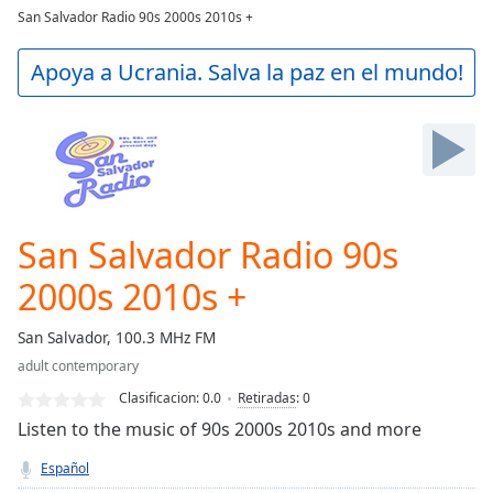
loading.
San Salvador Radio 90s 2000s 2010s +
Play
Video
Apoya a Ucrania. Salva la paz en el mundo!
Play
Skip
Backward
Skip
Forward
Mute
Current
Time
0:00
San Salvador Radio 90s
/
Duration
-:-
2000s 2010s +
Loaded
:
0.00%
San Salvador, 100.3 MHz FM
Stream
adult contemporary
Type
LIVE
Clasificacion:
0.0
Retiradas
:
0
Seek to
live,
Listen to the music of 90s 2000s 2010s and more
currently
behind
Español
live
LIVE