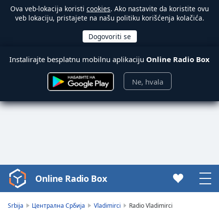
Ova veb-lokacija koristi
cookies
. Ako nastavite da koristite ovu
veb lokaciju, pristajete na našu politiku korišćenja kolačića.
Instalirajte besplatnu mobilnu aplikaciju
Online Radio Box
Ne, hvala
Online Radio Box
Video
Player
is
Srbija
Централна Србија
Vladimirci
Radio Vladimirci
loading.