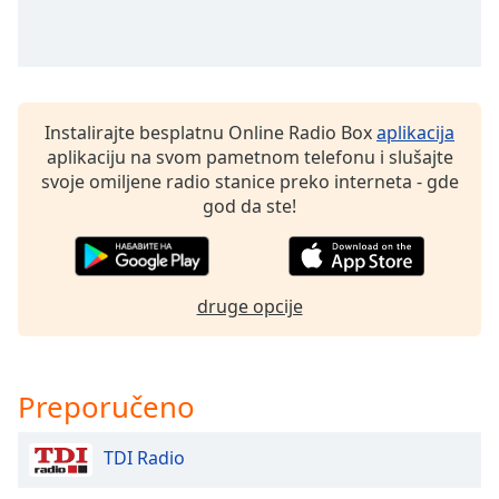
dialog
window.
Escape
will
cancel
Instalirajte besplatnu Online Radio Box
aplikacija
and
aplikaciju na svom pametnom telefonu i slušajte
close
svoje omiljene radio stanice preko interneta - gde
the
god da ste!
window.
Text
Color
druge opcije
Opacity
Preporučeno
Text
Background
TDI Radio
Color