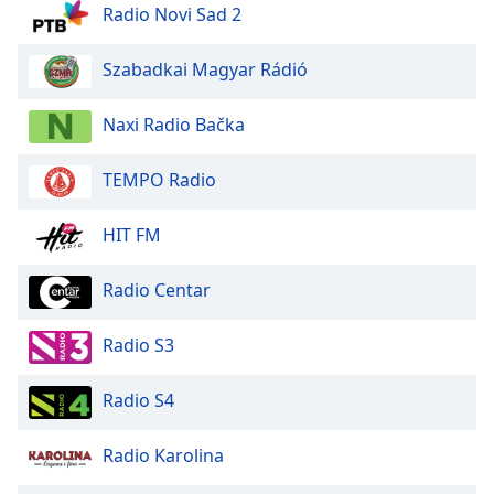
Radio Novi Sad 2
Opacity
Szabadkai Magyar Rádió
Caption
Area
Naxi Radio Bačka
Background
Color
TEMPO Radio
Opacity
HIT FM
Radio Centar
Font
Size
Radio S3
Text
Radio S4
Edge
Style
Radio Karolina
Font