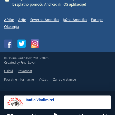
besplatno pomoću
Android
ili
iOS
aplikacije!
Afrike
Azije
Severna Amerika
Južna Amerika
Europe
Okeanija
© Online Radio Box, 2015-2026.
Created by
Final Level
Uslovi
Privatnost
Povratne informacije
Vidžeti
Za radio stanice
Radio Vladimirci