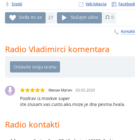
Time
-
Srpski
Veb-lokacija
-:-
Sviđa mi se
27
Slušajte uživo
0
1x
Playback
Kontakti
Rate
Radio Vladimirci komentara
Chapters
Chapters
Descriptions
descriptions
off
,
Милан Матич
03.05.2020
selected
Pozdrav iz.moskve super
ste.slusam.vas.custo.ako.moze.je dna pesma.hvala.
Subtitles
subtitles
Radio kontakti
settings
,
opens