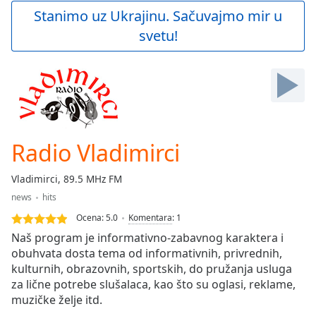
Play
Stanimo uz Ukrajinu. Sačuvajmo mir u
Video
svetu!
Play
Skip
Backward
Skip
Forward
Mute
Current
Time
0:00
Radio Vladimirci
/
Duration
-:-
Vladimirci, 89.5 MHz FM
Loaded
:
news
hits
0.00%
Stream
Ocena:
5.0
Komentara
:
1
Type
LIVE
Naš program je informativno-zabavnog karaktera i
Seek to
obuhvata dosta tema od informativnih, privrednih,
live,
kulturnih, obrazovnih, sportskih, do pružanja usluga
currently
behind
za lične potrebe slušalaca, kao što su oglasi, reklame,
live
LIVE
muzičke želje itd.
Remaining