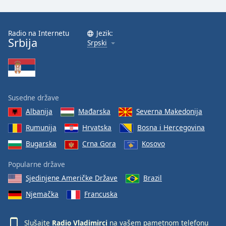
Radio na Internetu
Jezik:
Srbija
Srpski
Susedne države
Albanija
Mađarska
Severna Makedonija
Rumunija
Hrvatska
Bosna i Hercegovina
Bugarska
Crna Gora
Kosovo
Popularne države
Sjedinjene Američke Države
Brazil
Njemačka
Francuska
Slušajte
Radio Vladimirci
na vašem pametnom telefonu