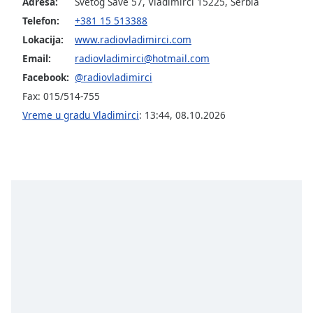
subtitles
Adresa:
Svetog Save 57, Vladimirci 15225, Serbia
settings
Telefon:
+381 15 513388
dialog
Lokacija:
www.radiovladimirci.com
subtitles
Email:
radiovladimirci@hotmail.com
off
,
Facebook:
@radiovladimirci
selected
Fax: 015/514-755
Audio
Vreme u gradu Vladimirci
:
13:44
,
08.10.2026
Track
Picture-
in-
Picture
Fullscreen
This
is
a
modal
window.
Beginning
of