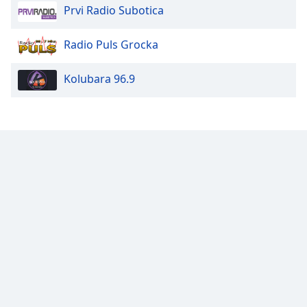
Prvi Radio Subotica
Family
Radio Puls Grocka
Reset
Done
Kolubara 96.9
Close
Modal
Dialog
End
of
dialog
window.