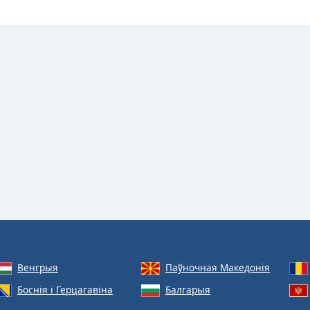
Венгрыя
Паўночная Македонія
Боснія і Герцагавіна
Балгарыя