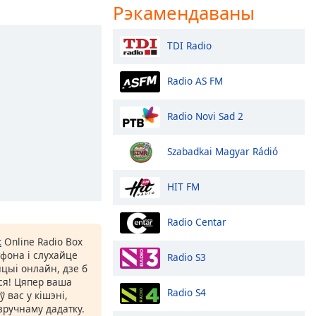
Рэкамендаваны
TDI Radio
Radio AS FM
Radio Novi Sad 2
Szabadkai Magyar Rádió
HIT FM
Radio Centar
к
Online Radio Box
фона і слухайце
Radio S3
цыі онлайн, дзе б
іся! Цяпер ваша
Radio S4
 вас у кішэні,
ручнаму дадатку.