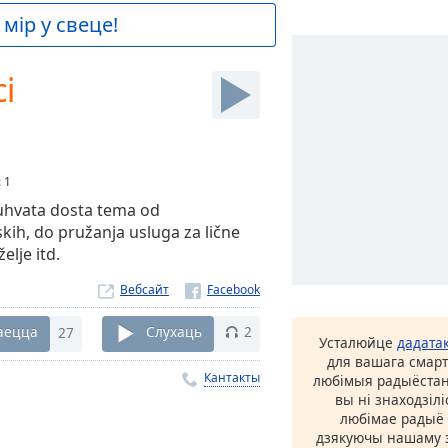
мір у свеце!
ci
:
1
uhvata dosta tema od
skih, do pružanja usluga za lične
elje itd.
Вебсайт
аецца
27
Слухаць
2
Усталюйце
дадата
для вашага смарт
Кантакты
любімыя радыёстан
вы ні знаходзіл
любімае радыё ў
дзякуючы нашаму з