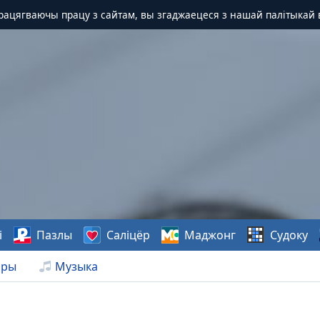
Працягваючы працу з сайтам, вы згаджаецеся з нашай палітыкай 
і
Пазлы
Саліцёр
Маджонг
Судоку
нры
Музыка