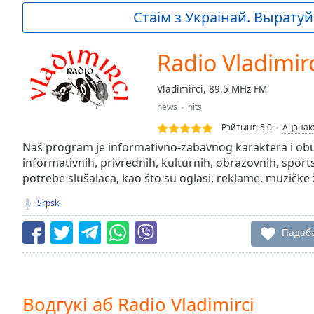
Current
Стаім з Украінай. Выратуй 
Time
0:00
/
Duration
-:-
Radio Vladimir
Loaded
:
0.00%
Vladimirci, 89.5 MHz FM
0:00
news
hits
Stream
Type
LIVE
Рэйтынг:
5.0
Ацэнак
Seek to
Naš program je informativno-zabavnog karaktera i ob
live,
informativnih, privrednih, kulturnih, obrazovnih, sport
currently
potrebe slušalaca, kao što su oglasi, reklame, muzičke ž
behind
live
LIVE
Remaining
Srpski
Time
-
-:-
Падаб
1x
Playback
Rate
Водгукі аб Radio Vladimirci