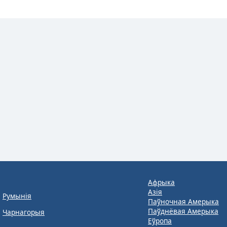
Афрыка
Азія
Румынія
Паўночная Амерыка
Паўднёвая Амерыка
Чарнагорыя
Еўропа