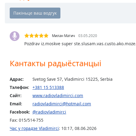
Chapters
Chapters
Descriptions
descriptions
Милан Матич
03.05.2020
off
,
Pozdrav iz.moskve super ste.slusam.vas.custo.ako.moze
selected
Кантакты радыёстанцыі
Subtitles
subtitles
Адрас:
Svetog Save 57, Vladimirci 15225, Serbia
settings
,
opens
Тэлефон:
+381 15 513388
subtitles
Сайт:
www.radiovladimirci.com
settings
Email:
radiovladimirci@hotmail.com
dialog
Facebook:
@radiovladimirci
subtitles
off
,
Fax: 015/514-755
selected
Час у горадзе Vladimirci
:
10:17
,
08.06.2026