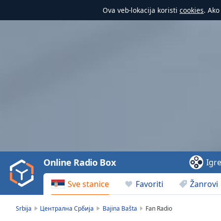
Ova veb-lokacija koristi
cookies
. Ako
Video
Player
is
loading.
Play
Video
Online Radio Box
Igr
Play
Skip
Sve stanice
Favoriti
Žanrovi
Backward
Skip
Forward
Srbija
Централна Србија
Bajina Bašta
Fan Radio
Mute