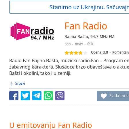
Current
Stanimo uz Ukrajinu. Sačuvaj
Time
0:00
/
Duration
-:-
Fan Radio
Loaded
:
0.00%
Bajina Bašta, 94.7 MHz FM
0:00
pop
news
folk
Stream
Type
LIVE
Ocena:
3.8
Komentar
Seek to
Radio Fan Bajina Bašta, muzički radio Fan – Program em
live,
zabavnog karaktera. Slušaoce brzo obaveštava o aktue
currently
Bašti i okolini, tako i u zemlji.
behind
live
LIVE
Remaining
Srpski
Time
-
-:-
Sviđa mi s
1x
Playback
Rate
U emitovanju Fan Radio