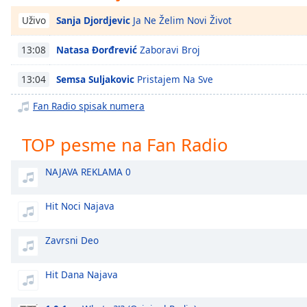
Chapters
Sanja Djordjevic
Ja Ne Želim Novi Život
Uživo
Chapters
Natasa Đorđrević
Zaboravi Broj
13:08
Descriptions
Semsa Suljakovic
Pristajem Na Sve
13:04
descriptions
off
,
Fan Radio spisak numera
selected
TOP pesme na Fan Radio
Subtitles
subtitles
NAJAVA REKLAMA 0
settings
,
opens
Hit Noci Najava
subtitles
settings
dialog
Zavrsni Deo
subtitles
off
,
Hit Dana Najava
selected