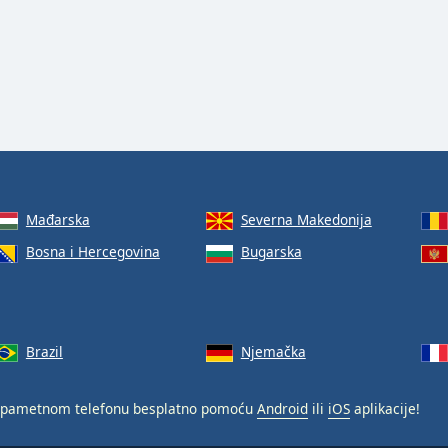
Mađarska
Severna Makedonija
Bosna i Hercegovina
Bugarska
Brazil
Njemačka
pametnom telefonu besplatno pomoću
Android
ili
iOS
aplikacije!