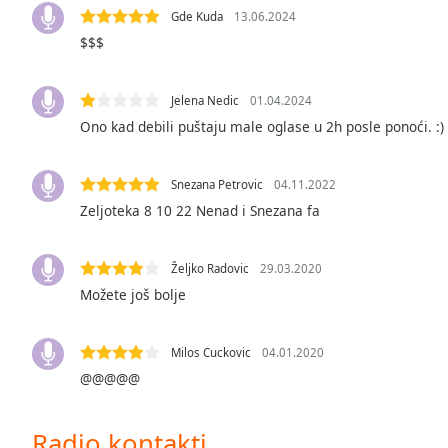
Gde Kuda
13.06.2024
the
window.
$$$
Text
Jelena Nedic
01.04.2024
Color
Ono kad debili puštaju male oglase u 2h posle ponoći. :)
Opacity
Snezana Petrovic
04.11.2022
Zeljoteka 8 10 22 Nenad i Snezana fa
Text
Background
Color
Željko Radovic
29.03.2020
Možete još bolje
Opacity
Milos Cuckovic
04.01.2020
@@@@@
Caption
Area
Background
Radio kontakti