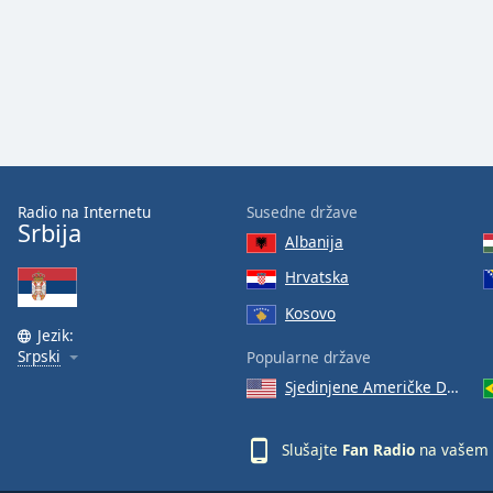
Dialog
End
of
dialog
window.
Radio na Internetu
Susedne države
Srbija
Albanija
Hrvatska
Kosovo
Jezik:
Srpski
Popularne države
Sjedinjene Američke Države
Slušajte
Fan Radio
na vašem 