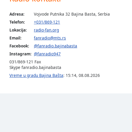
Color
Adresa:
Vojvode Putnika 32 Bajina Basta, Serbia
Opacity
Telefon:
+031/869-121
Lokacija:
radio-fan.org
Font
Email:
fanradio@mts.rs
Size
Facebook:
@fanradio.bajinabasta
Instagram:
@fanradio947
Text
031/869-121 Fax
Edge
Skype fanradio.bajinabasta
Style
Vreme u gradu Bajina Bašta
:
15:14
,
08.08.2026
Font
Family
Reset
Done
Close
Modal