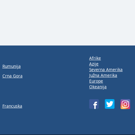
Afrike
Azije
Rumunija
Severna Amerika
Južna Amerika
Crna Gora
Europe
Okeanija
Francuska