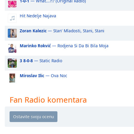
1-0-1
— What...?!? (Original Radio)
Audio
Track
Hit Nedelje Najava
Picture-
in-
Picture
Zoran Kalezic
— Stan' Mladosti, Stani, Stani
Fullscreen
This
Marinko Rokvić
— Rodjena Si Da Bi Bila Moja
is
a
modal
3 8-0-8
— Static Radio
window.
Miroslav Ilic
— Ova Noc
Beginning
of
dialog
Fan Radio komentara
window.
Escape
will
cancel
and
close