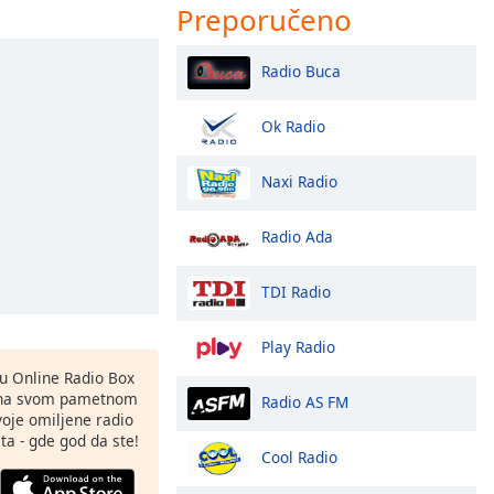
Preporučeno
Radio Buca
Ok Radio
Naxi Radio
Radio Ada
TDI Radio
Play Radio
nu Online Radio Box
 na svom pametnom
Radio AS FM
svoje omiljene radio
ta - gde god da ste!
Cool Radio