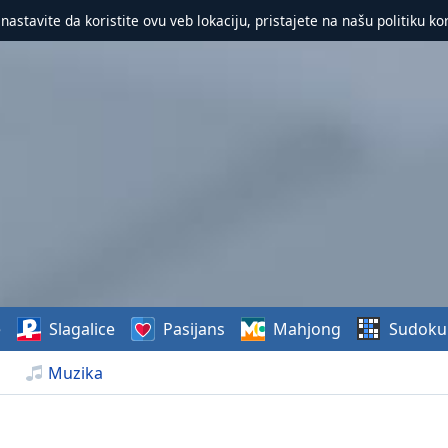
 nastavite da koristite ovu veb lokaciju, pristajete na našu politiku ko
e
Slagalice
Pasijans
Mahjong
Sudoku
Muzika