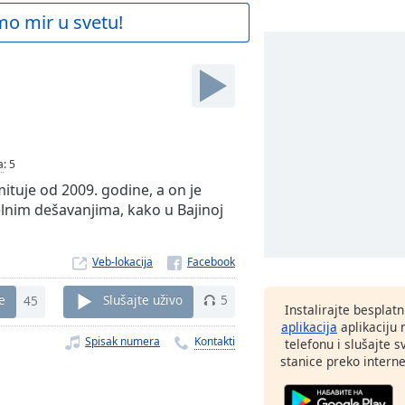
mo mir u svetu!
a
:
5
ituje od 2009. godine, a on je
lnim dešavanjima, kako u Bajinoj
Veb-lokacija
e
45
Slušajte uživo
5
Instalirajte besplat
aplikacija
aplikaciju
Spisak numera
Kontakti
telefonu i slušajte 
stanice preko interne