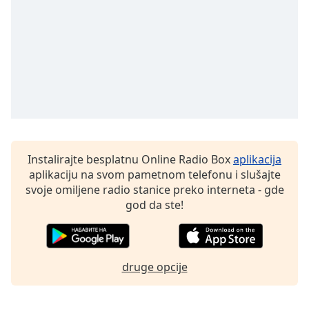
Family
Reset
Done
Close
Modal
Dialog
End
of
dialog
Instalirajte besplatnu Online Radio Box
aplikacija
window.
aplikaciju na svom pametnom telefonu i slušajte
svoje omiljene radio stanice preko interneta - gde
god da ste!
druge opcije