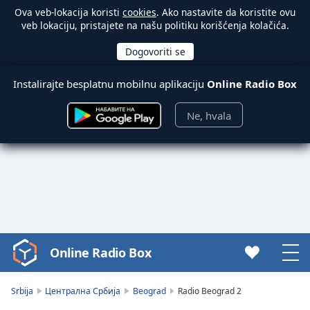
Ova veb-lokacija koristi
cookies
. Ako nastavite da koristite ovu
veb lokaciju, pristajete na našu politiku korišćenja kolačića.
Instalirajte besplatnu mobilnu aplikaciju
Online Radio Box
Ne, hvala
Online Radio Box
Video
Player
is
Srbija
Централна Србија
Beograd
Radio Beograd 2
loading.