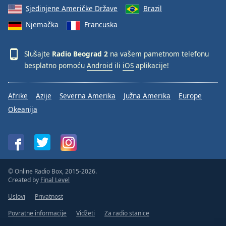
Sjedinjene Američke Države
Brazil
Njemačka
Francuska
Slušajte
Radio Beograd 2
na vašem pametnom telefonu
besplatno pomoću
Android
ili
iOS
aplikacije!
Afrike
Azije
Severna Amerika
Južna Amerika
Europe
Okeanija
© Online Radio Box, 2015-2026.
Created by
Final Level
Uslovi
Privatnost
Povratne informacije
Vidžeti
Za radio stanice