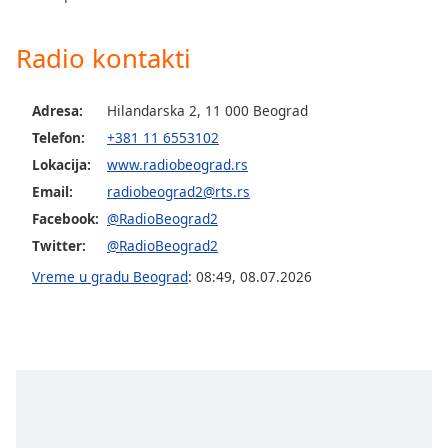
Opacity
Radio kontakti
Caption
Area
Adresa:
Hilandarska 2, 11 000 Beograd
Background
Telefon:
+381 11 6553102
Color
Lokacija:
www.radiobeograd.rs
Email:
radiobeograd2@rts.rs
Opacity
Facebook:
@RadioBeograd2
Twitter:
@RadioBeograd2
Font
Vreme u gradu Beograd
:
08:49
,
08.07.2026
Size
Text
Edge
Style
Font