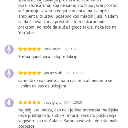
dialog
kvaziistoričarima, koji ne samo što truju javni prostor,
window.
već pružaju izuzetno negativan uticaj na sveopšti
Escape
ambijent u društvu, posebno kod mladih ljudi. Nadam
se da će ovaj kanal prestati s tom nakaradnom
will
praksom. Ko hoće da sluša i gleda takve, neka ide na
cancel
YouTube.
and
close
the
Neki Neko
02.01.2023
window.
Sretna godišnjica celoj redakciji.
Text
Color
Jan Trnovski
21.01.2022
samo tako nastavite ..malo nas ima ali nedamo se
..volim da vas osluskujem..
Opacity
rade grujic
07.11.2020
Text
Najbolji ste. Retka, ako ne i jedina preostala medijska
Background
oaza pristojnosti, kulture, informisanosti, poštovanja
Color
sagovornika i slušalaca. Samo nastavite, deo ste naše
porodice.