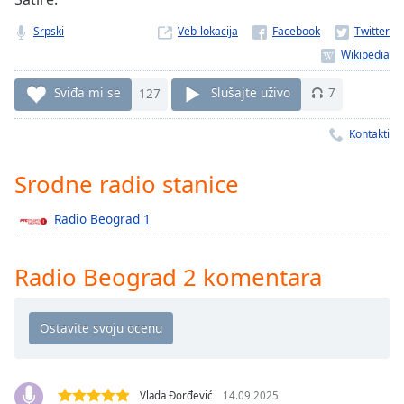
Time
-
-:-
Srpski
Veb-lokacija
1x
Playback
Sviđa mi se
127
Slušajte uživo
7
Rate
Kontakti
Chapters
Chapters
Srodne radio stanice
Descriptions
Radio Beograd 1
descriptions
off
,
Radio Beograd 2 komentara
selected
Subtitles
subtitles
settings
,
opens
Vlada Đorđević
14.09.2025