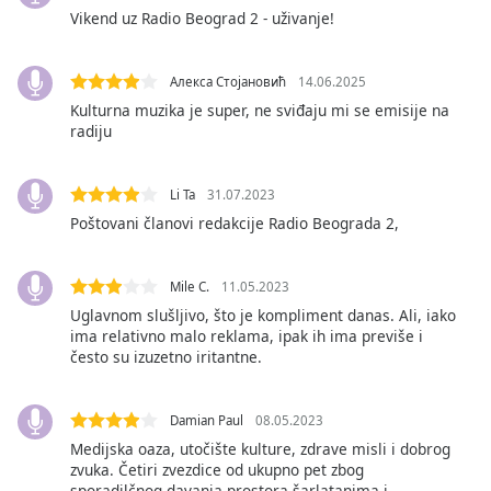
subtitles
Vikend uz Radio Beograd 2 - uživanje!
settings
dialog
subtitles
Алекса Стојановић
14.06.2025
off
,
Kulturna muzika je super, ne sviđaju mi se emisije na
selected
radiju
Audio
Track
Li Ta
31.07.2023
Poštovani članovi redakcije Radio Beograda 2,
Picture-
in-
Picture
Fullscreen
Mile C.
11.05.2023
This
Uglavnom slušljivo, što je kompliment danas. Ali, iako
is
ima relativno malo reklama, ipak ih ima previše i
a
često su izuzetno iritantne.
modal
window.
Damian Paul
08.05.2023
Medijska oaza, utočište kulture, zdrave misli i dobrog
Beginning
zvuka. Četiri zvezdice od ukupno pet zbog
of
sporadilčnog davanja prostora šarlatanima i