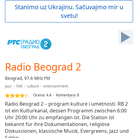
Play
Stanimo uz Ukrajinu. Sačuvajmo mir u
Video
svetu!
Play
Skip
Backward
Skip
Forward
Mute
Current
Time
0:00
Radio Beograd 2
/
Duration
-:-
Beograd, 97.6 MHz FM
Loaded
:
jazz
folk
culture
entertainment
0.00%
Stream
Ocena:
4.4
Komentara
:
8
Type
LIVE
Radio Beograd 2 – program kulture i umetnosti. RB 2
Seek to
ist ein Kulturkanal, dessen Programm zwischen 6:00
live,
Uhr 20:00 Uhr zu empfangen ist. Die Station ist
currently
behind
bekannt für ihre Dokumentationen, religiöse
live
LIVE
Diskussionen, klassische Musik, Evergreens, Jazz und
Remaining
Satire.