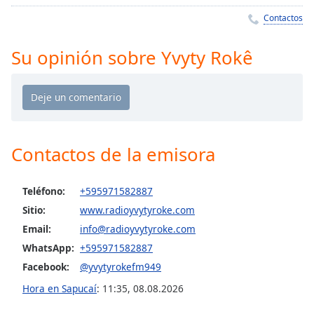
Remaining
Time
-
Contactos
-:-
Su opinión sobre Yvyty Rokê
1x
Playback
Rate
Chapters
Chapters
Contactos de la emisora
Descriptions
Teléfono:
+595971582887
descriptions
Sitio:
www.radioyvytyroke.com
off
,
selected
Email:
info@radioyvytyroke.com
WhatsApp:
+595971582887
Subtitles
Facebook:
@yvytyrokefm949
subtitles
Hora en Sapucaí
:
11:35
,
08.08.2026
settings
,