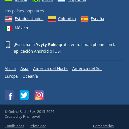
Los países populares
Estados Unidos
Colombia
España
México
¡Escucha la
Yvyty Rokê
gratis en tu smartphone con la
aplicación
Android
o
iOS
!
África
Asia
América del Norte
América del Sur
Europa
Oceanía
© Online Radio Box, 2015-2026.
Created by
Final Level
Condiciones
Privacidad
Comentarios