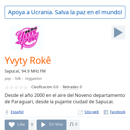
loading.
Play
Apoya a Ucrania. Salva la paz en el mundo!
Video
Play
Skip
Backward
Skip
Forward
Mute
Current
Yvyty Rokê
Time
0:00
/
Sapucaí, 94.9 MHz FM
Duration
-:-
pop
folk
reggaeton
Loaded
:
0.00%
Clasificacion:
0.0
Retiradas
:
0
Stream
Desde el año 2000 en el aire del Noveno departamento
Type
LIVE
de Paraguari, desde la pujante ciudad de Sapucai.
Seek to
live,
Español
Sitio web
currently
behind
Like
9
En Vivo
0
live
LIVE