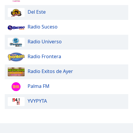
Del Este
Opacity
Radio Suceso
Caption
Area
Radio Universo
Background
Color
Radio Frontera
Opacity
Radio Exitos de Ayer
Font
Palma FM
Size
YVYPYTA
Text
Edge
Style