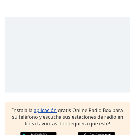
opens
subtitles
settings
dialog
subtitles
off
,
selected
Audio
Track
Picture-
in-
Picture
Fullscreen
This
is
a
Instala la
aplicación
gratis Online Radio Box para
modal
su teléfono y escucha sus estaciones de radio en
window.
línea favoritas dondequiera que esté!
Beginning