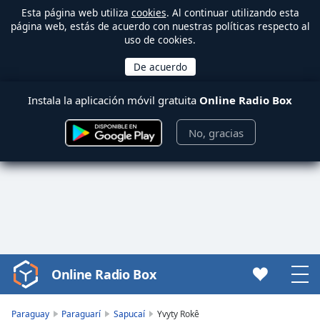
Esta página web utiliza
cookies
. Al continuar utilizando esta
página web, estás de acuerdo con nuestras políticas respecto al
uso de cookies.
Instala la aplicación móvil gratuita
Online Radio Box
No, gracias
Online Radio Box
Video
Player
is
Paraguay
Paraguarí
Sapucaí
Yvyty Rokê