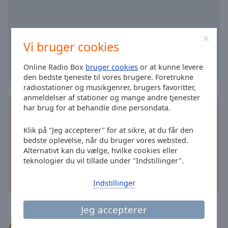
cancel
and
close
the
Vi bruger cookies
window.
Online Radio Box
bruger cookies
or at kunne levere
Text
den bedste tjeneste til vores brugere. Foretrukne
Color
radiostationer og musikgenrer, brugers favoritter,
anmeldelser af stationer og mange andre tjenester
har brug for at behandle dine persondata.
Installer den gratis Online Radio Box
applikation
Opacity
på din smartphone, og lyt til dine foretrukne
Klik på "Jeg accepterer" for at sikre, at du får den
radiostationer online – uanset hvor du er!
Text
bedste oplevelse, når du bruger vores websted.
Alternativt kan du vælge, hvilke cookies eller
Background
teknologier du vil tillade under "Indstillinger".
Color
andre muligheder
Indstillinger
Opacity
Jeg accepterer
Anbefalet
Caption