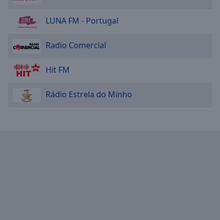
Done
Close
LUNA FM - Portugal
Modal
Dialog
End
Radio Comercial
of
dialog
Hit FM
window.
Rádio Estrela do Minho