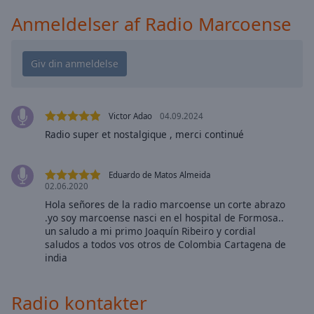
Playback
Rate
Anmeldelser af Radio Marcoense
Chapters
Chapters
Descriptions
Victor Adao
04.09.2024
descriptions
off
,
Radio super et nostalgique , merci continué
selected
Eduardo de Matos Almeida
Subtitles
02.06.2020
subtitles
Hola señores de la radio marcoense un corte abrazo
.yo soy marcoense nasci en el hospital de Formosa..
settings
,
un saludo a mi primo Joaquín Ribeiro y cordial
opens
saludos a todos vos otros de Colombia Cartagena de
subtitles
india
settings
dialog
subtitles
Radio kontakter
off
,