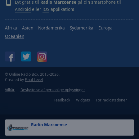
Lyt gratis til
Radio Marcoense
på din smartphone til
Android
eller
iOS
applikation!
Afrika
Asien
Nordamerika
Sydamerika
Europa
Oceanien
© Online Radio Box, 2015-2026.
Created by
Final Level
Vilkår
Beskyttelse af personlige oplysninger
Feedback
Widgets
For radiostationer
Radio Marcoense