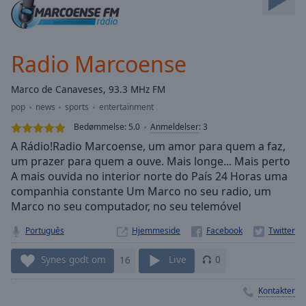
Skip
Forward
Mute
Current
Radio Marcoense
Time
0:00
/
Marco de Canaveses, 93.3 MHz FM
Duration
-:-
pop
news
sports
entertainment
Loaded
:
0.00%
Bedømmelse:
5.0
Anmeldelser
:
3
Stream
A Rádio!Radio Marcoense, um amor para quem a faz,
Type
LIVE
um prazer para quem a ouve. Mais longe... Mais perto
A mais ouvida no interior norte do País 24 Horas uma
Seek to
live,
companhia constante Um Marco no seu radio, um
currently
Marco no seu computador, no seu telemóvel
behind
live
LIVE
Remaining
Português
Hjemmeside
Time
-
-:-
Synes godt om
16
Live
0
1x
Kontakter