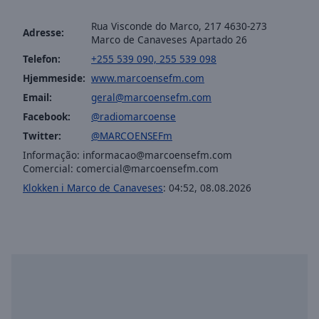
selected
Rua Visconde do Marco, 217 4630-273
Adresse:
Marco de Canaveses Apartado 26
Audio
Track
Telefon:
+255 539 090, 255 539 098
Hjemmeside:
www.marcoensefm.com
Picture-
in-
Email:
geral@marcoensefm.com
Picture
Facebook:
@radiomarcoense
Fullscreen
This
Twitter:
@MARCOENSEFm
is
Informação:
informacao@marcoensefm.com
a
Comercial:
comercial@marcoensefm.com
modal
Klokken i Marco de Canaveses
:
04:52
,
08.08.2026
window.
Beginning
of
dialog
window.
Escape
will