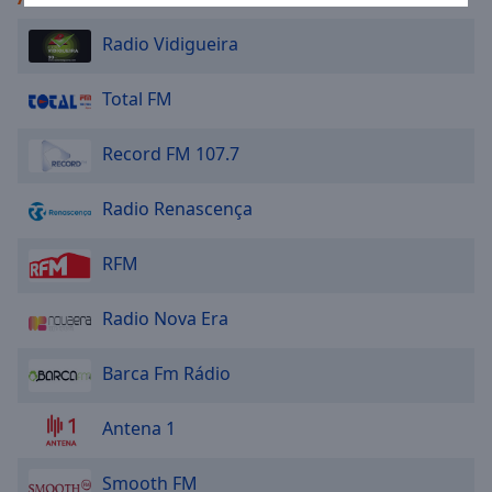
Area
Background
Radio Vidigueira
Color
Total FM
Opacity
Record FM 107.7
Font
Radio Renascença
Size
RFM
Text
Edge
Radio Nova Era
Style
Barca Fm Rádio
Font
Family
Antena 1
Reset
Smooth FM