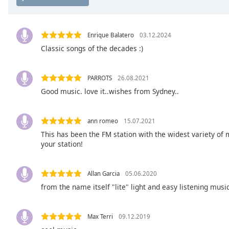
Chapters
Chapters
Enrique Balatero
03.12.2024
Descriptions
Classic songs of the decades :)
descriptions
off
,
PARROTS
26.08.2021
selected
Good music. love it..wishes from Sydney..
Subtitles
ann romeo
15.07.2021
subtitles
settings
,
This has been the FM station with the widest variety of 
your station!
opens
subtitles
settings
Allan Garcia
05.06.2020
dialog
from the name itself "lite" light and easy listening music
subtitles
off
,
selected
Max Terri
09.12.2019