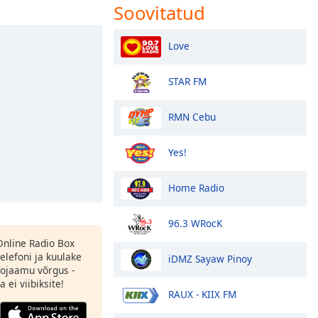
Soovitatud
Love
STAR FM
RMN Cebu
Yes!
Home Radio
96.3 WRocK
 Online Radio Box
elefoni ja kuulake
iDMZ Sayaw Pinoy
ojaamu võrgus -
 ei viibiksite!
RAUX - KIIX FM