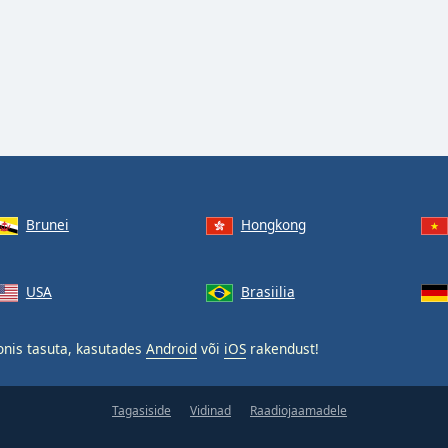
Brunei
Hongkong
USA
Brasiilia
onis tasuta, kasutades
Android
või
iOS
rakendust!
Tagasiside
Vidinad
Raadiojaamadele