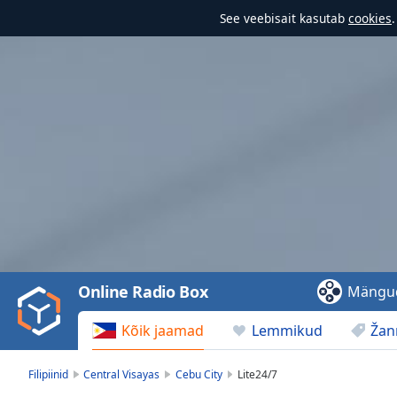
See veebisait kasutab
cookies
Video
Player
is
loading.
Play
Video
Online Radio Box
Mängu
Play
Skip
Kõik jaamad
Lemmikud
Žan
Backward
Skip
Forward
Filipiinid
Central Visayas
Cebu City
Lite24/7
Mute