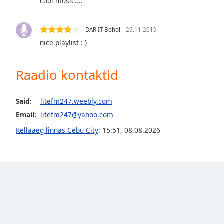
cool music....
Audio
Track
DAR IT Bohol
26.11.2019
Picture-
in-
nice playlist :-)
Picture
Fullscreen
This
Raadio kontaktid
is
a
modal
Said:
litefm247.weebly.com
window.
Email:
litefm247@yahoo.com
Kellaaeg linnas Cebu City
:
15:51
,
08.08.2026
Beginning
of
dialog
window.
Escape
will
cancel
and
close