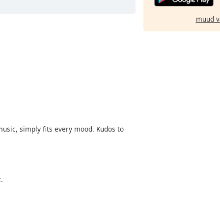
muud v
music, simply fits every mood. Kudos to
.