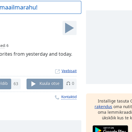
a maailmarahu!
sed
:
6
vorites from yesterday and today.
Veebisait
ldib
63
Kuula otse
0
Kontaktid
Installige tasuta
rakendus
oma nutit
oma lemmikraadi
ükskõik kus te ka