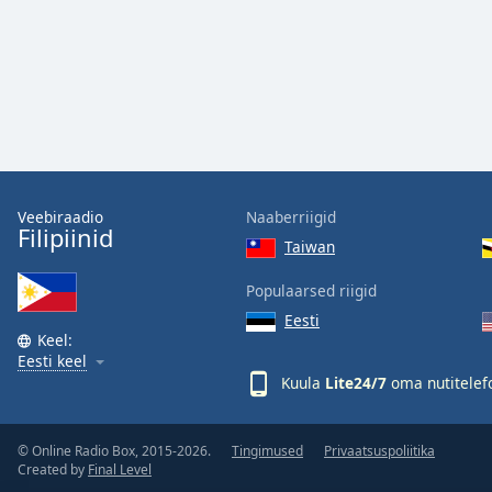
the
window.
Text
Color
Opacity
Veebiraadio
Naaberriigid
Filipiinid
Taiwan
Text
Background
Populaarsed riigid
Color
Eesti
Keel:
Opacity
Eesti keel
Kuula
Lite24/7
oma nutitelef
Caption
Area
© Online Radio Box, 2015-2026.
Tingimused
Privaatsuspoliitika
Created by
Final Level
Background