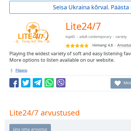
Current
Seisa Ukraina kõrval. Pääst
Time
0:00
/
Duration
-:-
Lite24/7
Loaded
:
0.00%
top40
adult contemporary
variety
0:00
Hinnang:
4.8
Arvustu
Stream
Type
Playing the widest variety of soft and easy listening fa
LIVE
More options to listen available on our website.
Seek to
live,
currently
Pilipino
behind
live
LIVE
Mee
Remaining
Time
-
-:-
1x
Lite24/7 arvustused
Playback
Rate