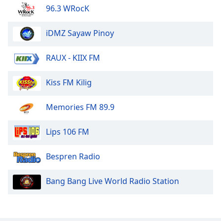
96.3 WRocK
Font
Family
iDMZ Sayaw Pinoy
Reset
RAUX - KIIX FM
Done
Close
Modal
Kiss FM Kilig
Dialog
End
Memories FM 89.9
of
dialog
window.
Lips 106 FM
Bespren Radio
Bang Bang Live World Radio Station