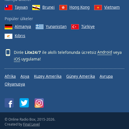
Tayvan
Brunei
Hong Kong
Vietnam
Popüler ülkeler
Almanya
Yunanistan
Türkiye
Kıbrıs
Dinle
Lite24/7
ile akıllı telefonunda ücretsiz
Android
veya
iOS
uygulama!
Afrika
Asya
Kuzey Amerika
Güney Amerika
Avrupa
Okyanusya
© Online Radio Box, 2015-2026.
Created by
Final Level