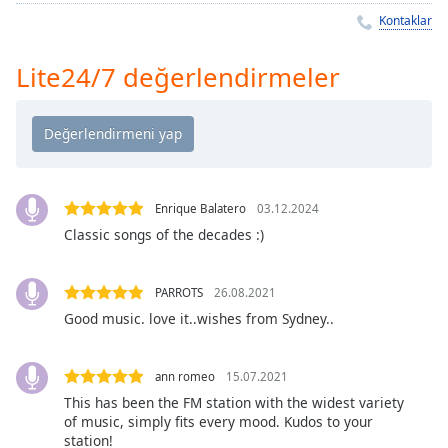
Remaining
Kontaklar
Time
-
-:-
Lite24/7 değerlendirmeler
1x
Playback
Rate
Chapters
Chapters
Enrique Balatero
03.12.2024
Classic songs of the decades :)
Descriptions
descriptions
PARROTS
26.08.2021
off
,
Good music. love it..wishes from Sydney..
selected
Subtitles
ann romeo
15.07.2021
This has been the FM station with the widest variety
subtitles
of music, simply fits every mood. Kudos to your
settings
,
station!