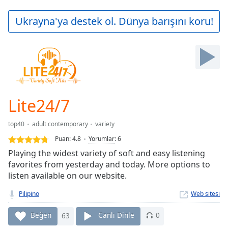
loading.
Play
Ukrayna'ya destek ol. Dünya barışını koru!
Video
Play
Skip
Backward
Skip
Forward
Mute
Current
Lite24/7
Time
0:00
/
top40
adult contemporary
variety
Duration
-:-
Puan:
4.8
Yorumlar
:
6
Loaded
:
Playing the widest variety of soft and easy listening
0.00%
favorites from yesterday and today. More options to
Stream
listen available on our website.
Type
LIVE
Seek to
Pilipino
Web sitesi
live,
currently
behind
Beğen
63
Canlı Dinle
0
live
LIVE