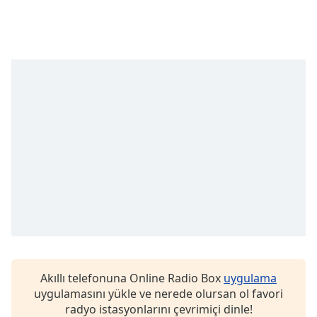
of
dialog
window.
Escape
will
cancel
and
close
the
window.
Text
Color
Opacity
Text
Akıllı telefonuna Online Radio Box
uygulama
Background
uygulamasını yükle ve nerede olursan ol favori
Color
radyo istasyonlarını çevrimiçi dinle!