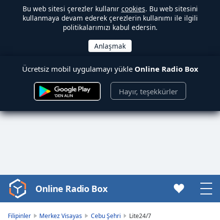
Bu web sitesi çerezler kullanır
cookies
. Bu web sitesini
kullanmaya devam ederek çerezlerin kullanımı ile ilgili
politikalarımızı kabul edersin.
Ücretsiz mobil uygulamayı yükle
Online Radio Box
Hayır, teşekkürler
Online Radio Box
Video
Player
is
Filipinler
Merkez Visayas
Cebu Şehri
Lite24/7