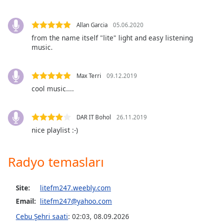
opens
subtitles
settings
Allan Garcia
05.06.2020
dialog
from the name itself "lite" light and easy listening
subtitles
music.
off
,
selected
Max Terri
09.12.2019
Audio
cool music....
Track
Picture-
DAR IT Bohol
26.11.2019
in-
Picture
nice playlist :-)
Fullscreen
This
Radyo temasları
is
a
modal
Site:
litefm247.weebly.com
window.
Email:
litefm247@yahoo.com
Beginning
Cebu Şehri saati
:
02:03
,
08.09.2026