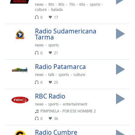
opens
news
90s
80s
70s
60s
sports
subtitles
culture
balada
settings
0
17
dialog
subtitles
Radio Sudamericana
off
,
Tarma
selected
news
sports
Audio
0
21
Track
Radio Patamarca
Picture-
in-
news
talk
sports
culture
Picture
0
25
Fullscreen
This
RBC Radio
is
a
news
sports
entertainment
modal
PIMPINELA - POR ESE HOMBRE 2
window.
0
36
Beginning
Radio Cumbre