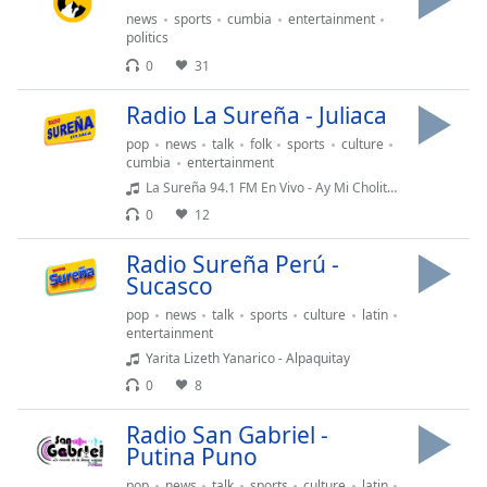
of
news
sports
cumbia
entertainment
dialog
politics
window.
0
31
Escape
will
Radio La Sureña - Juliaca
cancel
pop
news
talk
folk
sports
culture
and
cumbia
entertainment
close
La Sureña 94.1 FM En Vivo - Ay Mi Cholita José Rivera
the
0
12
window.
Radio Sureña Perú -
Text
Sucasco
Color
pop
news
talk
sports
culture
latin
entertainment
Opacity
Yarita Lizeth Yanarico - Alpaquitay
0
8
Text
Radio San Gabriel -
Background
Putina Puno
Color
pop
news
talk
sports
culture
latin