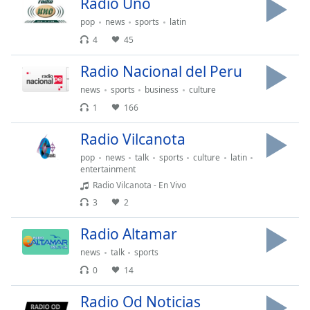
Radio Uno
Remaining
Time
-
pop
news
sports
latin
-:-
4
45
1x
Radio Nacional del Peru
Playback
news
sports
business
culture
Rate
1
166
Chapters
Radio Vilcanota
Chapters
pop
news
talk
sports
culture
latin
entertainment
Descriptions
Radio Vilcanota - En Vivo
descriptions
3
2
off
,
selected
Radio Altamar
news
talk
sports
Subtitles
0
14
subtitles
settings
,
Radio Od Noticias