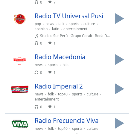
0
7
Font
Family
Radio TV Universal Pusi
pop
news
talk
sports
culture
spanish
latin
entertainment
Reset
Studios Sur Perú - Grupo Corali - Boda De Richard & Estefani Llachahui Coata Puno 2024
Done
0
1
Close
Modal
Dialog
Radio Macedonia
End
of
news
sports
hits
dialog
0
1
window.
Radio Imperial 2
news
folk
top40
sports
culture
entertainment
0
1
Radio Frecuencia Viva
news
folk
top40
sports
culture