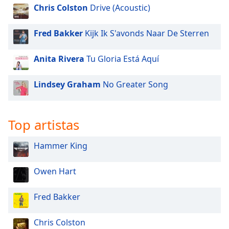
Chris Colston
Drive (Acoustic)
Fred Bakker
Kijk Ik S'avonds Naar De Sterren
Anita Rivera
Tu Gloria Está Aquí
Lindsey Graham
No Greater Song
Top artistas
Hammer King
Owen Hart
Fred Bakker
Chris Colston