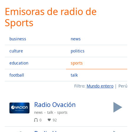
loading.
Emisoras de radio de
Play
Video
Sports
Play
Skip
Backward
business
news
Skip
Forward
Mute
culture
politics
Current
Time
0:00
education
sports
/
football
talk
Duration
-:-
Loaded
:
Filtro:
Mundo entero
Perú
0.00%
Stream
Type
LIVE
Radio Ovación
Seek to
news
talk
sports
live,
currently
0
92
behind
live
LIVE