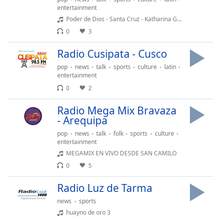
entertainment
Poder de Dios - Santa Cruz - Katharina Guachalla - Espíritu de Dios
Opacity
0
3
Caption
Radio Cusipata - Cusco
Area
pop
news
talk
sports
culture
latin
Background
entertainment
Color
0
2
Radio Mega Mix Bravaza
Opacity
- Arequipa
pop
news
talk
folk
sports
culture
Font
entertainment
Size
MEGAMIX EN VIVO DESDE SAN CAMILO
0
5
Text
Radio Luz de Tarma
Edge
Style
news
sports
huayno de oro 3