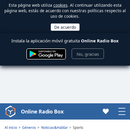
Esta página web utiliza
cookies
. Al continuar utilizando esta
página web, estás de acuerdo con nuestras políticas respecto al
uso de cookies.
Instala la aplicación móvil gratuita
Online Radio Box
No, gracias
Online Radio Box
Video
Player
is
Al inicio
Géneros
Noticias&Hablar
Sports