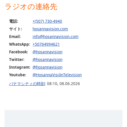
ラジオの連絡先
opens
subtitles
settings
電話:
+(507) 730-4940
dialog
サイト:
hosannavision.com
subtitles
off
,
Email:
info@hosannavision.com
selected
WhatsApp:
+50764994621
Facebook:
@hosannavision
Audio
Track
Twitter:
@hosannavision
Instagram:
@hosannavision
Picture-
in-
Youtube:
@HosannaVisiónTelevision
Picture
パナマシティの時刻
:
08:10
,
08.06.2026
Fullscreen
This
is
a
modal
window.