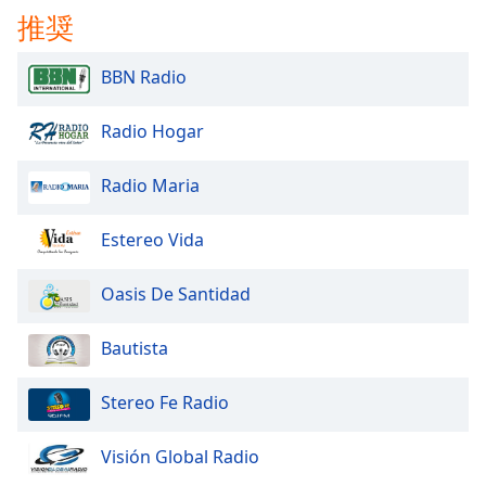
Color
推奨
Opacity
BBN Radio
Caption
Radio Hogar
Area
Background
Radio Maria
Color
Estereo Vida
Opacity
Oasis De Santidad
Font
Bautista
Size
Stereo Fe Radio
Text
Edge
Visión Global Radio
Style