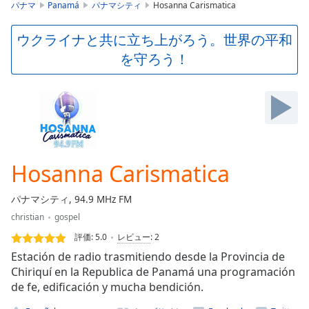
is
パナマ
Panamá
パナマシティ
Hosanna Carismatica
loading.
Play
ウクライナと共に立ち上がろう。世界の平和
Video
を守ろう！
Play
Skip
Backward
Skip
Forward
Mute
Current
Time
0:00
Hosanna Carismatica
/
Duration
-:-
パナマシティ, 94.9 MHz FM
Loaded
:
christian
gospel
0.00%
Stream
評価:
5.0
レビュー
:
2
Type
LIVE
Estación de radio trasmitiendo desde la Provincia de
Seek to
Chiriquí en la Republica de Panamá una programación
live,
de fe, edificación y mucha bendición.
currently
behind
live
LIVE