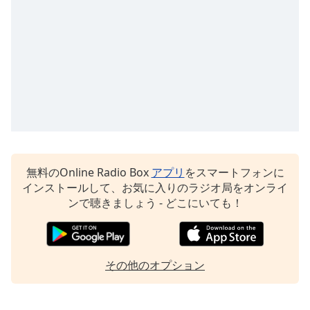
Beginning
of
dialog
window.
Escape
will
cancel
and
close
the
window.
無料のOnline Radio Box
アプリ
をスマートフォンに
Text
インストールして、お気に入りのラジオ局をオンライ
Color
ンで聴きましょう - どこにいても！
Opacity
その他のオプション
Text
Background