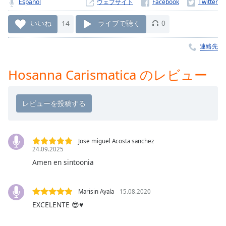
Español
ウェブサイト
Remaining
Time
-
いいね
14
ライブで聴く
0
-:-
連絡先
1x
Playback
Hosanna Carismatica のレビュー
Rate
Chapters
Chapters
Descriptions
Jose miguel Acosta sanchez
24.09.2025
descriptions
off
,
Amen en sintoonia
selected
Marisin Ayala
15.08.2020
Subtitles
EXCELENTE 😎♥️
subtitles
settings
,