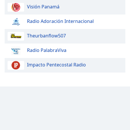
Visión Panamá
Font
Family
Radio Adoración Internacional
Reset
Theurbanflow507
Done
Close
Radio PalabraViva
Modal
Dialog
End
Impacto Pentecostal Radio
of
dialog
window.