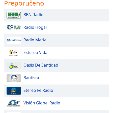
Preporučeno
Opacity
BBN Radio
Caption
Area
Radio Hogar
Background
Color
Radio Maria
Opacity
Estereo Vida
Oasis De Santidad
Font
Size
Bautista
Text
Stereo Fe Radio
Edge
Style
Visión Global Radio
Font