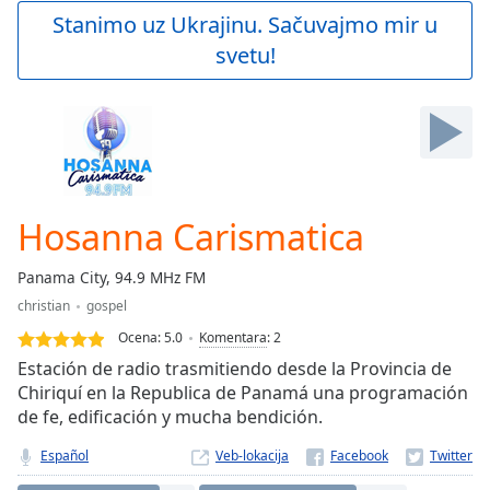
Play
Stanimo uz Ukrajinu. Sačuvajmo mir u
Video
svetu!
Play
Skip
Backward
Skip
Forward
Mute
Current
Time
0:00
Hosanna Carismatica
/
Duration
-:-
Panama City, 94.9 MHz FM
Loaded
:
christian
gospel
0.00%
Stream
Ocena:
5.0
Komentara
:
2
Type
LIVE
Estación de radio trasmitiendo desde la Provincia de
Seek to
Chiriquí en la Republica de Panamá una programación
live,
de fe, edificación y mucha bendición.
currently
behind
live
LIVE
Español
Veb-lokacija
Remaining