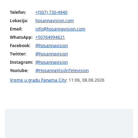
subtitles
settings
Telefon:
+(507) 730-4940
dialog
Lokacija:
hosannavision.com
subtitles
off
,
Email:
info@hosannavision.com
selected
WhatsApp:
+50764994621
Facebook:
@hosannavision
Audio
Track
Twitter:
@hosannavision
Instagram:
@hosannavision
Picture-
in-
Youtube:
@HosannaVisiónTelevision
Picture
Vreme u gradu Panama City
:
11:06
,
08.08.2026
Fullscreen
This
is
a
modal
window.
Beginning
of