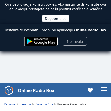
Ova veb-lokacija koristi
cookies
. Ako nastavite da koristite ovu
veb lokaciju, pristajete na našu politiku korišćenja kolačića.
Instalirajte besplatnu mobilnu aplikaciju
Online Radio Box
Ne, hvala
Online Radio Box
Video
Player
is
Panama
Panamá
Panama City
Hosanna Carismatica
loading.