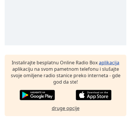
dialog
window.
Escape
will
cancel
and
close
the
window.
Instalirajte besplatnu Online Radio Box
aplikacija
Text
aplikaciju na svom pametnom telefonu i slušajte
Color
svoje omiljene radio stanice preko interneta - gde
god da ste!
Opacity
druge opcije
Text
Background
Color