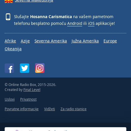
Slušajte
Hosanna Carismatica
na vašem pametnom
telefonu besplatno pomoću
Android
ili
iOS
aplikacije!
Afrike
Azije
Severna Amerika
Južna Amerika
Europe
Okeanija
© Online Radio Box, 2015-2026.
Created by
Final Level
Uslovi
Privatnost
Povratne informacije
Vidžeti
Za radio stanice