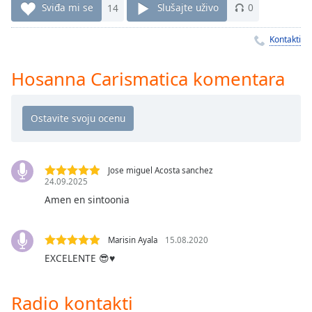
Time
-
Sviđa mi se
14
Slušajte uživo
0
-:-
Kontakti
1x
Playback
Hosanna Carismatica komentara
Rate
Chapters
Chapters
Descriptions
Jose miguel Acosta sanchez
24.09.2025
descriptions
off
,
Amen en sintoonia
selected
Marisin Ayala
15.08.2020
Subtitles
EXCELENTE 😎♥️
subtitles
settings
,
Radio kontakti
opens