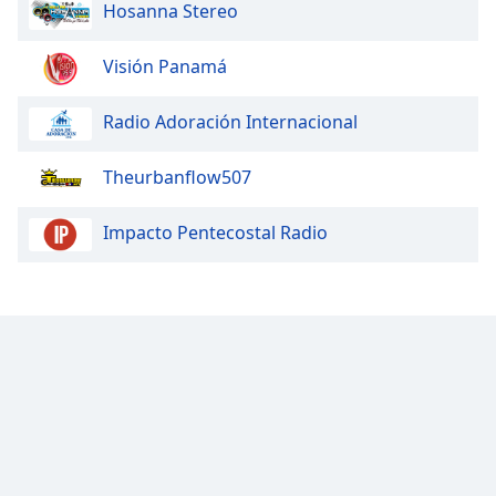
Hosanna Stereo
Family
Visión Panamá
Reset
Done
Radio Adoración Internacional
Close
Modal
Theurbanflow507
Dialog
End
of
Impacto Pentecostal Radio
dialog
window.