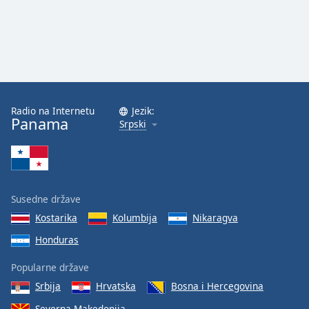
Radio na Internetu
Jezik:
Panama
Srpski
Susedne države
Kostarika
Kolumbija
Nikaragva
Honduras
Popularne države
Srbija
Hrvatska
Bosna i Hercegovina
Severna Makedonija