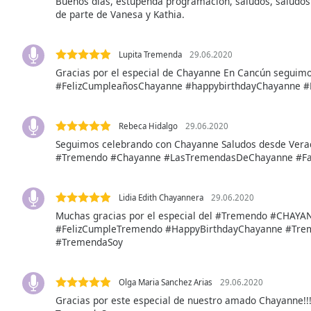
Buenos dias, estupenda programacion, saludos, saludos
Audio
de parte de Vanesa y Kathia.
Track
Picture-
in-
Lupita Tremenda
29.06.2020
Picture
Gracias por el especial de Chayanne En Cancún seguimos
Fullscreen
#FelizCumpleañosChayanne #happybirthdayChayanne 
This
is
a
Rebeca Hidalgo
29.06.2020
modal
Seguimos celebrando con Chayanne Saludos desde Verac
window.
#Tremendo #Chayanne #LasTremendasDeChayanne #Fa
Beginning
Lidia Edith Chayannera
29.06.2020
of
Muchas gracias por el especial del #Tremendo #CHAY
dialog
#FelizCumpleTremendo #HappyBirthdayChayanne #Tr
window.
#TremendaSoy
Escape
will
cancel
Olga Maria Sanchez Arias
29.06.2020
and
Gracias por este especial de nuestro amado Chayanne!!!
close