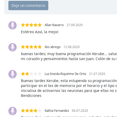
Chapters
Chapters
Descriptions
Allan Navarro
27.09.2020
descriptions
Estéreo Azul, la mejor.
off
,
selected
ibis abrego
12.08.2020
buenas tardes; muy buena programación Kerube... salud
Subtitles
mi corazón y pensamientos hasta san Juan. Colón de su b
subtitles
settings
,
opens
Luz Eneida Riquelme De Ortiz
21.07.2020
subtitles
Buenas tardes Kerube, esta estupenda su programación
participar en el tex de memoria por el horario y el tipo 
settings
iniciativa de activarnos las neuronas para que ellas no 
dialog
Bendiciones
subtitles
off
,
selected
Kathia Fernandez
06.07.2020