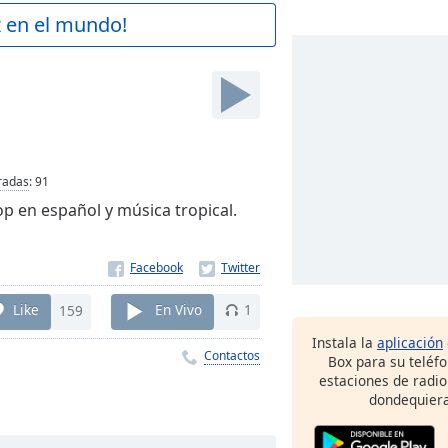
z en el mundo!
radas
:
91
op en español y música tropical.
Like
159
En Vivo
1
Instala la
aplicación
Contactos
Box para su teléf
estaciones de radio
dondequiera