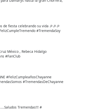
 para Damarys hasta la gran Chorrera,
 de fiesta celebrando su vida 🎉🎉🎉
#FelizCumpleTremendo #TremendaSoy
ruz México , Rebeca Hidalgo
ns #FanClub
ANNE #FelizCumpleañosChayanne
emendasSomos #TremendasDeChayanne
....Saludos Tremendas!!! #