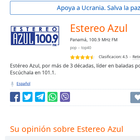
Current
Apoya a Ucrania. Salva la pa
Time
0:00
/
Duration
-:-
Estereo Azul
Loaded
:
0.00%
Panamá, 100.9 MHz FM
0:00
pop
top40
Stream
Type
LIVE
Clasificacion:
4.5
Reti
Seek to
Estéreo Azul, por más de 3 décadas, líder en baladas p
live,
Escúchala en 101.1.
currently
behind
live
LIVE
Español
Remaining
Time
-
-:-
1x
Playback
Su opinión sobre Estereo Azul
Rate