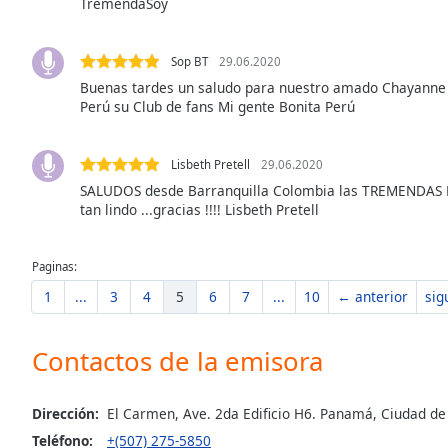
TremendaSoy
the
window.
Sop BT
29.06.2020
Buenas tardes un saludo para nuestro amado Chayanne
Text
Perú su Club de fans Mi gente Bonita Perú
Color
Lisbeth Pretell
29.06.2020
Opacity
SALUDOS desde Barranquilla Colombia las TREMENDAS D
tan lindo ...gracias !!!! Lisbeth Pretell
Text
Background
Paginas:
Color
1
...
3
4
5
6
7
...
10
← anterior
sig
Opacity
Contactos de la emisora
Caption
Area
Dirección:
El Carmen, Ave. 2da Edificio H6. Panamá, Ciudad d
Background
Teléfono:
+(507) 275-5850