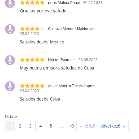
of
doris Molina Orcial
30.07.2023
dialog
Gracias por ese saludo...
window.
Escape
Gustavo Mendez Maldonado
will
25.05.2023
cancel
Saludos desde Mexico...
and
close
the
Héctor Paumier
06.05.2023
window.
Muy buena emisora saludos de Cuba
Text
Color
Angel Alberto Torres Lopez
23.04.2023
Saludos desde Cuba
Opacity
Oldalak:
Text
1
2
3
4
5
...
10
← előző
következő →
Background
Color