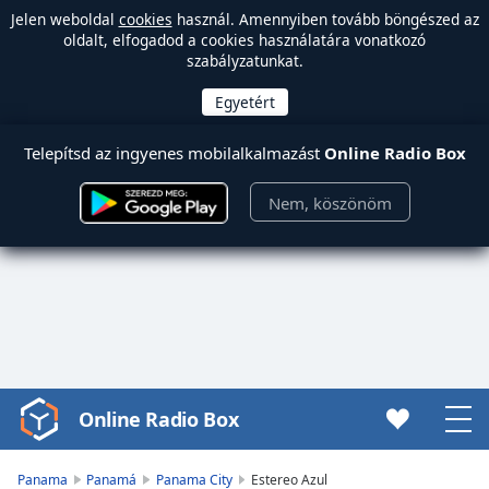
Jelen weboldal
cookies
használ. Amennyiben tovább böngészed az
oldalt, elfogadod a cookies használatára vonatkozó
szabályzatunkat.
Telepítsd az ingyenes mobilalkalmazást
Online Radio Box
Nem, köszönöm
Online Radio Box
Video
Player
is
Panama
Panamá
Panama City
Estereo Azul