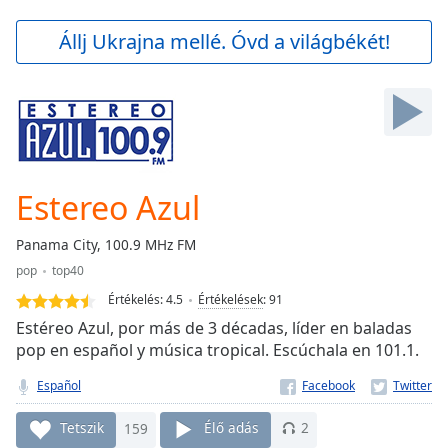
loading.
Play
Állj Ukrajna mellé. Óvd a világbékét!
Video
Play
Skip
Backward
Skip
Forward
Mute
Current
Estereo Azul
Time
0:00
/
Panama City, 100.9 MHz FM
Duration
-:-
pop
top40
Loaded
:
0.00%
Értékelés:
4.5
Értékelések
:
91
Stream
Estéreo Azul, por más de 3 décadas, líder en baladas
Type
LIVE
pop en español y música tropical. Escúchala en 101.1.
Seek to
live,
Español
currently
behind
Tetszik
159
Élő adás
2
live
LIVE