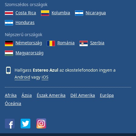
Szomszédos országok
Costa Rica
Kolumbia
Nicaragua
Honduras
Népszerű országok
Németország
Románia
Szerbia
Magyarország
Hallgass
Estereo Azul
az okostelefonodon ingyen a
Android
vagy
iOS
Afrika
Ázsia
Észak Amerika
Dél Amerika
Európa
Óceánia