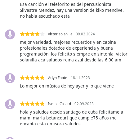
opens
Esa canción el telefonito es del percusionista
subtitles
Silvestre Mendez, hay una versión de kiko mendive.
settings
no habia escuchado esta
dialog
subtitles
off
,
victor solanilla
09.02.2024
selected
mejor variedad, mejores recuerdos y en cabina
profesionales dotados de experiencia y buena
programación, los felicito siempre en sintonía, victor
Audio
Track
solanilla acá saludos reina azul desde las 6.00 am
Picture-
in-
Arlyn Foote
18.11.2023
Picture
Lo mejor en música de hoy ayer y lo que viene
Fullscreen
This
is
Ismae Callard
02.09.2023
a
hola y saludos desde santiago de cuba felicitame a
modal
mami marla betancourt que cumple75 años me
window.
encanta esta emisora saludos
Beginning