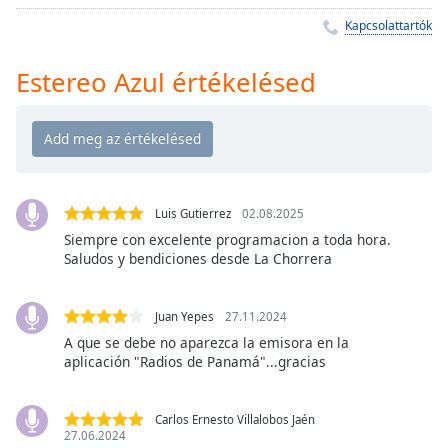
Remaining
Time
-
Kapcsolattartók
-:-
Estereo Azul értékelésed
1x
Playback
Rate
Chapters
Chapters
Luis Gutierrez
02.08.2025
Siempre con excelente programacion a toda hora.
Descriptions
Saludos y bendiciones desde La Chorrera
descriptions
off
,
Juan Yepes
27.11.2024
selected
A que se debe no aparezca la emisora en la
aplicación "Radios de Panamá"...gracias
Subtitles
subtitles
Carlos Ernesto Villalobos Jaén
settings
,
27.06.2024