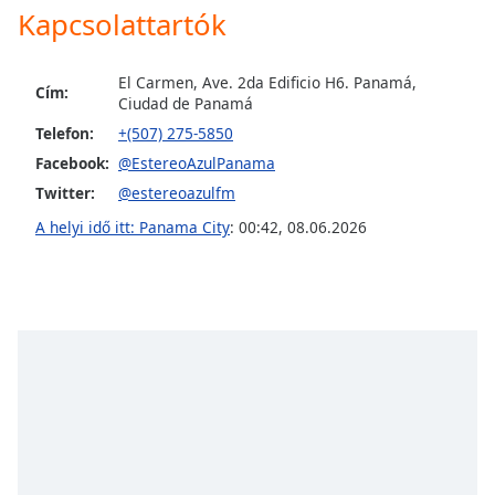
Kapcsolattartók
Opacity
El Carmen, Ave. 2da Edificio H6. Panamá,
Cím:
Ciudad de Panamá
Caption
Telefon:
+(507) 275-5850
Area
Background
Facebook:
@EstereoAzulPanama
Color
Twitter:
@estereoazulfm
A helyi idő itt: Panama City
:
00:42
,
08.06.2026
Opacity
Font
Size
Text
Edge
Style