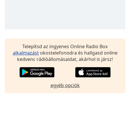
Font
Family
Reset
Done
Close
Telepítsd az ingyenes Online Radio Box
Modal
Dialog
alkalmazást
okostelefonodra és hallgasd online
End
kedvenc rádióállomásaidat, akárhol is jársz!
of
dialog
window.
egyéb opciók