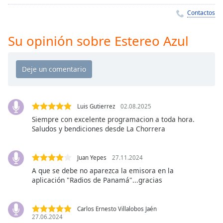
Remaining
Time
-
Contactos
-:-
Su opinión sobre Estereo Azul
1x
Playback
Rate
Chapters
Chapters
Luis Gutierrez
02.08.2025
Siempre con excelente programacion a toda hora.
Descriptions
Saludos y bendiciones desde La Chorrera
descriptions
off
,
Juan Yepes
27.11.2024
selected
A que se debe no aparezca la emisora en la
aplicación "Radios de Panamá"...gracias
Subtitles
subtitles
Carlos Ernesto Villalobos Jaén
settings
,
27.06.2024