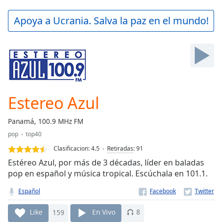
loading.
Play
Apoya a Ucrania. Salva la paz en el mundo!
Video
Play
Skip
Backward
Skip
Forward
Mute
Current
Estereo Azul
Time
0:00
/
Panamá, 100.9 MHz FM
Duration
-:-
pop
top40
Loaded
:
0.00%
Clasificacion:
4.5
Retiradas
:
91
Stream
Estéreo Azul, por más de 3 décadas, líder en baladas
Type
LIVE
pop en español y música tropical. Escúchala en 101.1.
Seek to
live,
Español
currently
behind
Like
159
En Vivo
8
live
LIVE