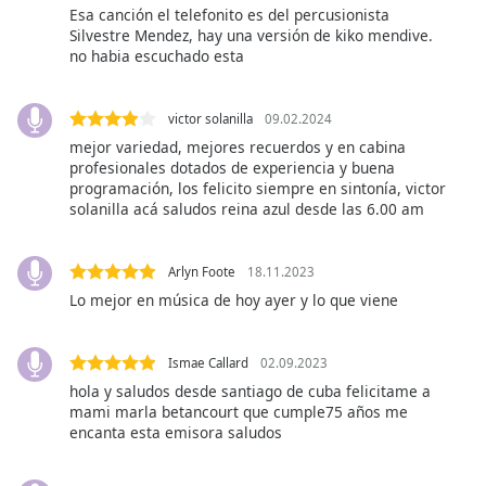
opens
Esa canción el telefonito es del percusionista
subtitles
Silvestre Mendez, hay una versión de kiko mendive.
settings
no habia escuchado esta
dialog
subtitles
off
,
victor solanilla
09.02.2024
selected
mejor variedad, mejores recuerdos y en cabina
profesionales dotados de experiencia y buena
programación, los felicito siempre en sintonía, victor
Audio
Track
solanilla acá saludos reina azul desde las 6.00 am
Picture-
in-
Arlyn Foote
18.11.2023
Picture
Lo mejor en música de hoy ayer y lo que viene
Fullscreen
This
is
Ismae Callard
02.09.2023
a
hola y saludos desde santiago de cuba felicitame a
modal
mami marla betancourt que cumple75 años me
window.
encanta esta emisora saludos
Beginning