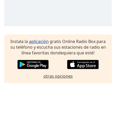
Font
Family
Reset
Done
Close
Instala la
aplicación
gratis Online Radio Box para
Modal
Dialog
su teléfono y escucha sus estaciones de radio en
End
línea favoritas dondequiera que esté!
of
dialog
window.
otras opciones