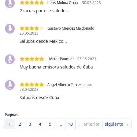
of
doris Molina Orcial
30.07.2023
dialog
Gracias por ese saludo...
window.
Escape
Gustavo Mendez Maldonado
will
25.05.2023
cancel
Saludos desde Mexico...
and
close
the
Héctor Paumier
06.05.2023
window.
Muy buena emisora saludos de Cuba
Text
Color
Angel Alberto Torres Lopez
23.04.2023
Saludos desde Cuba
Opacity
Paginas:
Text
1
2
3
4
5
...
10
← anterior
siguiente →
Background
Color