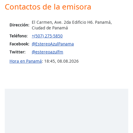
Contactos de la emisora
Opacity
El Carmen, Ave. 2da Edificio H6. Panamá,
Dirección:
Ciudad de Panamá
Caption
Teléfono:
+(507) 275-5850
Area
Background
Facebook:
@EstereoAzulPanama
Color
Twitter:
@estereoazulfm
Hora en Panamá
:
18:45
,
08.08.2026
Opacity
Font
Size
Text
Edge
Style