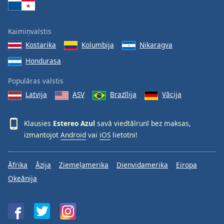
Kaimiņvalstis
Kostarika
Kolumbija
Nikaragva
Hondurasa
Populāras valstis
Latvija
ASV
Brazīlija
Vācija
Klausies
Estereo Azul
savā viedtālrunī bez maksas,
izmantojot
Android
vai
iOS
lietotni!
Āfrika
Āzija
Ziemeļamerika
Dienvidamerika
Eiropa
Okeānija