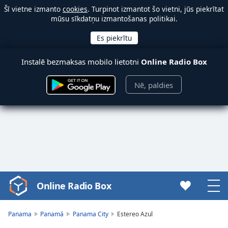
Šī vietne izmanto
cookies
. Turpinot izmantot šo vietni, jūs piekrītat
mūsu sīkdatņu izmantošanas politikai.
Instalē bezmaksas mobilo lietotni
Online Radio Box
Nē, paldies
Online Radio Box
Video
Player
is
Panama
Panamá
Panama City
Estereo Azul
loading.