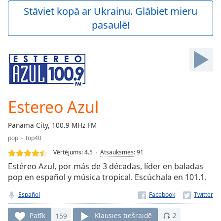
Play
Stāviet kopā ar Ukrainu. Glābiet mieru
Video
pasaulē!
Play
Skip
Backward
Skip
Forward
Mute
Current
Time
0:00
Estereo Azul
/
Duration
-:-
Panama City, 100.9 MHz FM
Loaded
:
pop
top40
0.00%
Stream
Vērtējums:
4.5
Atsauksmes
:
91
Type
LIVE
Estéreo Azul, por más de 3 décadas, líder en baladas
Seek to
pop en español y música tropical. Escúchala en 101.1.
live,
currently
Español
behind
live
LIVE
Remaining
Patīk
159
Klausies tiešraidē
2