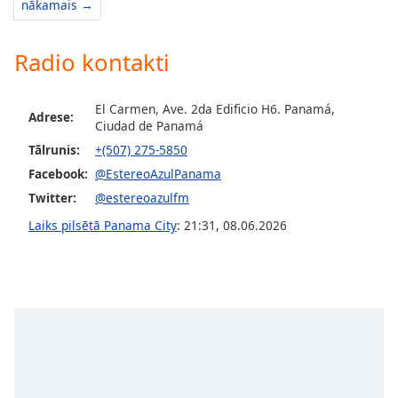
nākamais →
Opacity
Radio kontakti
Caption
Area
El Carmen, Ave. 2da Edificio H6. Panamá,
Background
Adrese:
Ciudad de Panamá
Color
Tālrunis:
+(507) 275-5850
Facebook:
@EstereoAzulPanama
Opacity
Twitter:
@estereoazulfm
Laiks pilsētā Panama City
:
21:31
,
08.06.2026
Font
Size
Text
Edge
Style
Font