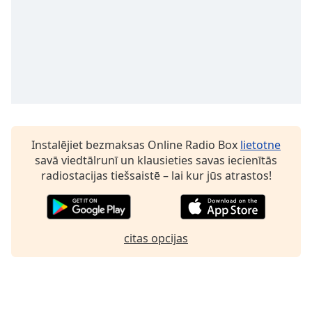
Family
Reset
Done
Close
Modal
Dialog
End
of
Instalējiet bezmaksas Online Radio Box
lietotne
dialog
savā viedtālrunī un klausieties savas iecienītās
window.
radiostacijas tiešsaistē – lai kur jūs atrastos!
citas opcijas