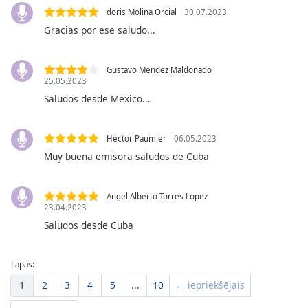
dialog
doris Molina Orcial
30.07.2023
window.
Gracias por ese saludo...
Escape
will
cancel
Gustavo Mendez Maldonado
25.05.2023
and
close
Saludos desde Mexico...
the
window.
Héctor Paumier
06.05.2023
Muy buena emisora saludos de Cuba
Text
Color
Angel Alberto Torres Lopez
23.04.2023
Opacity
Saludos desde Cuba
Text
Lapas:
Background
Color
1
2
3
4
5
...
10
← iepriekšējais