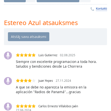
Time
-
-:-
Kontakti
1x
Estereo Azul atsauksmes
Playback
Rate
Chapters
Chapters
Luis Gutierrez
02.08.2025
Descriptions
Siempre con excelente programacion a toda hora.
descriptions
Saludos y bendiciones desde La Chorrera
off
,
selected
Juan Yepes
27.11.2024
Subtitles
A que se debe no aparezca la emisora en la
aplicación "Radios de Panamá"...gracias
subtitles
settings
,
opens
Carlos Ernesto Villalobos Jaén
27.06.2024