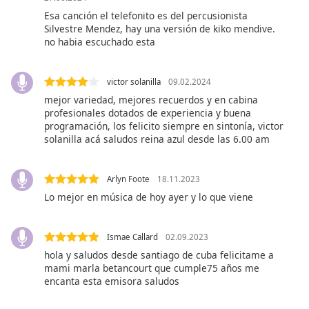
subtitles
Esa canción el telefonito es del percusionista
settings
Silvestre Mendez, hay una versión de kiko mendive.
dialog
no habia escuchado esta
subtitles
off
,
selected
victor solanilla
09.02.2024
mejor variedad, mejores recuerdos y en cabina
Audio
profesionales dotados de experiencia y buena
Track
programación, los felicito siempre en sintonía, victor
solanilla acá saludos reina azul desde las 6.00 am
Picture-
in-
Picture
Arlyn Foote
18.11.2023
Fullscreen
This
Lo mejor en música de hoy ayer y lo que viene
is
a
Ismae Callard
02.09.2023
modal
window.
hola y saludos desde santiago de cuba felicitame a
mami marla betancourt que cumple75 años me
encanta esta emisora saludos
Beginning
of