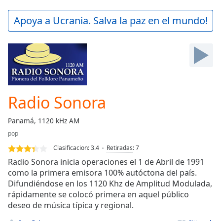
loading.
Play
Apoya a Ucrania. Salva la paz en el mundo!
Video
Play
Skip
Backward
Skip
Forward
Mute
Current
Radio Sonora
Time
0:00
/
Panamá, 1120 kHz AM
Duration
-:-
pop
Loaded
:
0.00%
Clasificacion:
3.4
Retiradas
:
7
Stream
Radio Sonora inicia operaciones el 1 de Abril de 1991
Type
LIVE
como la primera emisora 100% autóctona del país.
Difundiéndose en los 1120 Khz de Amplitud Modulada,
Seek to
live,
rápidamente se colocó primera en aquel público
currently
deseo de música típica y regional.
behind
live
LIVE