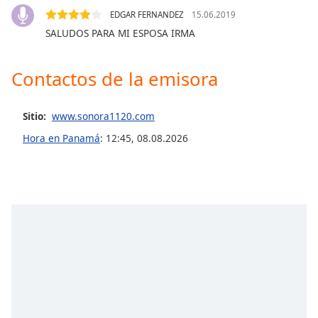
of
EDGAR FERNANDEZ
15.06.2019
dialog
SALUDOS PARA MI ESPOSA IRMA
window.
Escape
will
Contactos de la emisora
cancel
and
close
Sitio:
www.sonora1120.com
the
Hora en Panamá
:
12:45
,
08.08.2026
window.
Text
Color
Opacity
Text
Background
Color