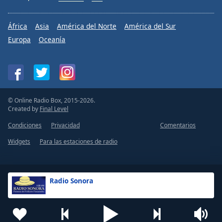
África
Asia
América del Norte
América del Sur
Europa
Oceanía
© Online Radio Box, 2015-2026.
Created by
Final Level
Condiciones
Privacidad
Comentarios
Widgets
Para las estaciones de radio
Radio Sonora