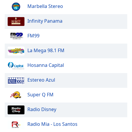
Font
Marbella Stereo
Family
Infinity Panama
Reset
FM99
Done
Close
Modal
La Mega 98.1 FM
Dialog
End
of
Hosanna Capital
dialog
window.
Estereo Azul
Super Q FM
Radio Disney
Radio Mia - Los Santos