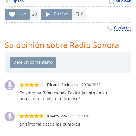
Remaining
Español
Sitio web
Time
-
-:-
Like
20
En Vivo
0
1x
Contactos
Playback
Rate
Su opinión sobre Radio Sonora
Chapters
Chapters
Descriptions
Eduardo Rodríguez
20.06.2023
descriptions
off
,
En sintonia Bendiciones Pastor Jacinto en su
programa la biblia lo dice así!!
selected
Subtitles
alberto Soto
04.04.2020
subtitles
en síntoma desde las cumbres
settings
,