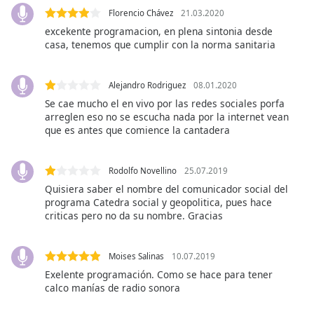
opens
Florencio Chávez
21.03.2020
subtitles
settings
excekente programacion, en plena sintonia desde
casa, tenemos que cumplir con la norma sanitaria
dialog
subtitles
off
,
Alejandro Rodriguez
08.01.2020
selected
Se cae mucho el en vivo por las redes sociales porfa
arreglen eso no se escucha nada por la internet vean
Audio
que es antes que comience la cantadera
Track
Picture-
in-
Rodolfo Novellino
25.07.2019
Picture
Quisiera saber el nombre del comunicador social del
Fullscreen
programa Catedra social y geopolitica, pues hace
This
criticas pero no da su nombre. Gracias
is
a
modal
Moises Salinas
10.07.2019
window.
Exelente programación. Como se hace para tener
calco manías de radio sonora
Beginning