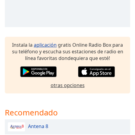
Opacity
Caption
Area
Background
Instala la
aplicación
gratis Online Radio Box para
Color
su teléfono y escucha sus estaciones de radio en
línea favoritas dondequiera que esté!
Opacity
otras opciones
Font
Size
Text
Recomendado
Edge
Style
Antena 8