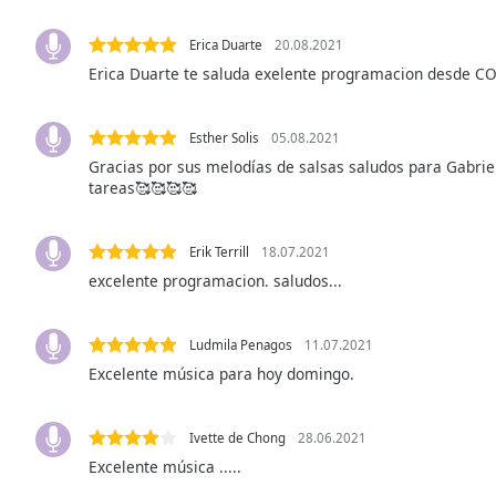
Audio
Track
Erica Duarte
20.08.2021
Picture-
Erica Duarte te saluda exelente programacion desde C
in-
Picture
Fullscreen
Esther Solis
05.08.2021
This
Gracias por sus melodías de salsas saludos para Gabrie
is
tareas🥰🥰🥰🥰
a
modal
window.
Erik Terrill
18.07.2021
excelente programacion. saludos...
Beginning
of
Ludmila Penagos
11.07.2021
dialog
window.
Excelente música para hoy domingo.
Escape
will
Ivette de Chong
28.06.2021
cancel
Excelente música .....
and
close