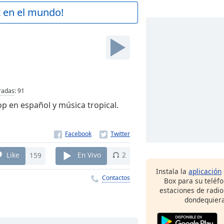
z en el mundo!
radas
:
91
op en español y música tropical.
Like
159
En Vivo
2
Instala la
aplicación
Contactos
Box para su teléf
estaciones de radio
dondequiera