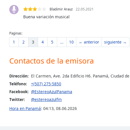
the
Bladimir Arauz
22.05.2021
window.
Buena variación musical
Text
Color
Paginas:
1
2
3
4
5
...
10
← anterior
siguiente →
Opacity
Contactos de la emisora
Text
Background
Dirección:
El Carmen, Ave. 2da Edificio H6. Panamá, Ciudad d
Color
Teléfono:
+(507) 275-5850
Facebook:
@EstereoAzulPanama
Opacity
Twitter:
@estereoazulfm
Hora en Panamá
:
04:13
,
08.06.2026
Caption
Area
Background