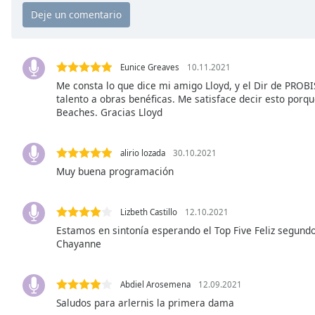
Chapters
Chapters
Descriptions
Eunice Greaves
10.11.2021
descriptions
Me consta lo que dice mi amigo Lloyd, y el Dir de PROB
talento a obras benéficas. Me satisface decir esto porqu
off
,
Beaches. Gracias Lloyd
selected
Subtitles
alirio lozada
30.10.2021
subtitles
Muy buena programación
settings
,
opens
Lizbeth Castillo
12.10.2021
subtitles
Estamos en sintonía esperando el Top Five Feliz segund
settings
Chayanne
dialog
subtitles
off
,
Abdiel Arosemena
12.09.2021
selected
Saludos para arlernis la primera dama