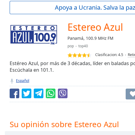
Current
Apoya a Ucrania. Salva la pa
Time
0:00
/
Duration
-:-
Estereo Azul
Loaded
:
0.00%
Panamá, 100.9 MHz FM
0:00
pop
top40
Stream
Type
LIVE
Clasificacion:
4.5
Reti
Seek to
Estéreo Azul, por más de 3 décadas, líder en baladas p
live,
Escúchala en 101.1.
currently
behind
live
LIVE
Español
Remaining
Time
-
-:-
1x
Playback
Su opinión sobre Estereo Azul
Rate