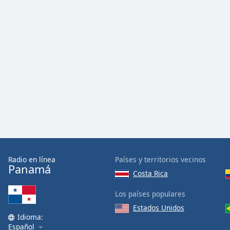
Color
Opacity
Font
Size
Text
Edge
Style
Font
Radio en línea
Países y territorios vecinos
Family
Panamá
Costa Rica
Los países populares
Reset
Estados Unidos
Done
Idioma:
Close
Español
Modal