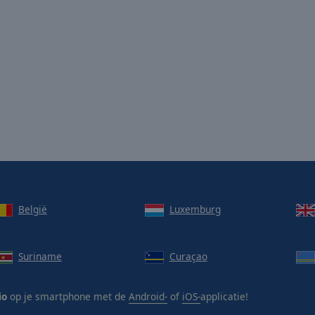
België
Luxemburg
Suriname
Curaçao
io
op je smartphone met de
Android-
of
iOS-
applicatie!