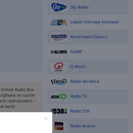
Sky Radio
Lokale Omroep Ameland
Keizerstad Classics
SLAM!
Q Music
Radio Veronica
s Online Radio Box
rtphone en luister
Radio 10
iete radiozenders –
ok bent!
Radio 538
Radio Acacia
opties