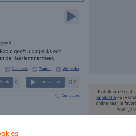
ngen
:
0
dio geeft u dagelijks een
van de Haarlemmermeer.
Leuk
8
Luister live
0
Installeer de grati
Contacten
applicatie
op je sma
online naar je favor
waar je o
ookies
andere 