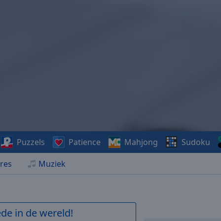
Puzzels
Patience
Mahjong
Sudoku
res
Muziek
de in de wereld!