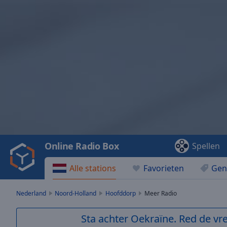
Video
Player
is
loading.
Play
Video
Online Radio Box
Spellen
Play
Skip
Alle stations
Favorieten
Gen
Backward
Skip
Forward
Nederland
Noord-Holland
Hoofddorp
Meer Radio
Mute
Current
Sta achter Oekraïne. Red de vre
Time
0:00