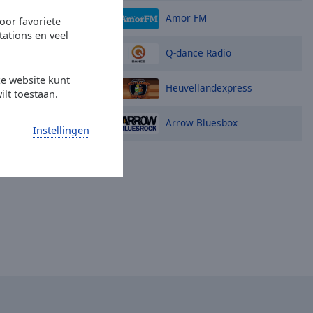
Amor FM
oor favoriete
tations en veel
Q-dance Radio
ze website kunt
Heuvellandexpress
ilt toestaan.
Arrow Bluesbox
Instellingen